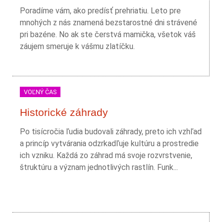
Poradíme vám, ako predísť prehriatiu. Leto pre
mnohých z nás znamená bezstarostné dni strávené
pri bazéne. No ak ste čerstvá mamička, všetok váš
záujem smeruje k vášmu zlatíčku.
VOĽNÝ ČAS
Historické záhrady
Po tisícročia ľudia budovali záhrady, preto ich vzhľad
a princíp vytvárania odzrkadľuje kultúru a prostredie
ich vzniku. Každá zo záhrad má svoje rozvrstvenie,
štruktúru a význam jednotlivých rastlín. Funk...