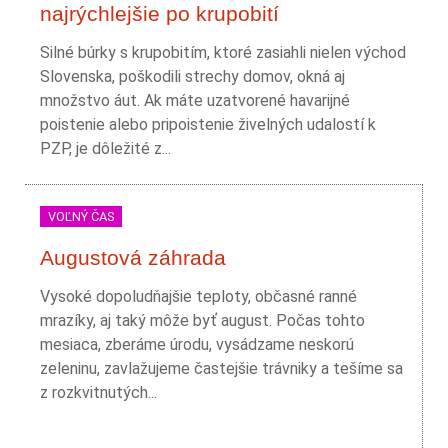
najrýchlejšie po krupobití
Silné búrky s krupobitím, ktoré zasiahli nielen východ
Slovenska, poškodili strechy domov, okná aj
množstvo áut. Ak máte uzatvorené havarijné
poistenie alebo pripoistenie živelných udalostí k
PZP, je dôležité z...
VOĽNÝ ČAS
Augustová záhrada
Vysoké dopoludňajšie teploty, občasné ranné
mrazíky, aj taký môže byť august. Počas tohto
mesiaca, zberáme úrodu, vysádzame neskorú
zeleninu, zavlažujeme častejšie trávniky a tešíme sa
z rozkvitnutých...