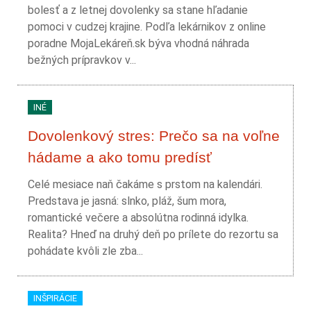
bolesť a z letnej dovolenky sa stane hľadanie
pomoci v cudzej krajine. Podľa lekárnikov z online
poradne MojaLekáreň.sk býva vhodná náhrada
bežných prípravkov v...
INÉ
Dovolenkový stres: Prečo sa na voľne
hádame a ako tomu predísť
Celé mesiace naň čakáme s prstom na kalendári.
Predstava je jasná: slnko, pláž, šum mora,
romantické večere a absolútna rodinná idylka.
Realita? Hneď na druhý deň po prílete do rezortu sa
pohádate kvôli zle zba...
INŠPIRÁCIE