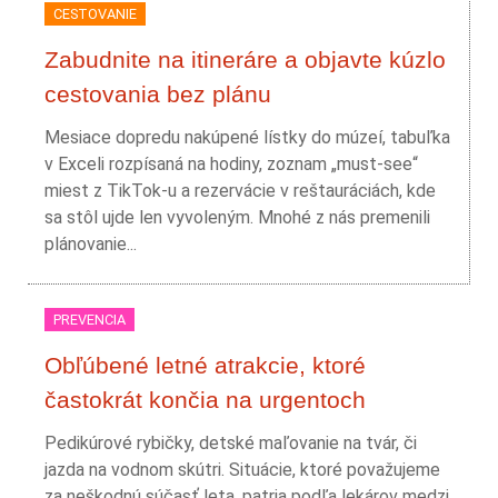
CESTOVANIE
Zabudnite na itineráre a objavte kúzlo
cestovania bez plánu
Mesiace dopredu nakúpené lístky do múzeí, tabuľka
v Exceli rozpísaná na hodiny, zoznam „must-see“
miest z TikTok-u a rezervácie v reštauráciách, kde
sa stôl ujde len vyvoleným. Mnohé z nás premenili
plánovanie...
PREVENCIA
Obľúbené letné atrakcie, ktoré
častokrát končia na urgentoch
Pedikúrové rybičky, detské maľovanie na tvár, či
jazda na vodnom skútri. Situácie, ktoré považujeme
za neškodnú súčasť leta, patria podľa lekárov medzi