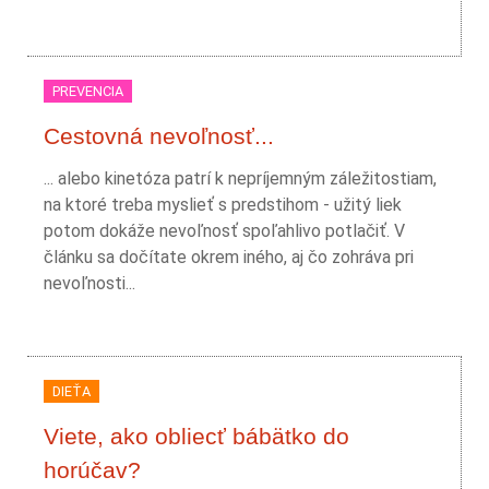
PREVENCIA
Cestovná nevoľnosť...
... alebo kinetóza patrí k nepríjemným záležitostiam,
na ktoré treba myslieť s predstihom - užitý liek
potom dokáže nevoľnosť spoľahlivo potlačiť. V
článku sa dočítate okrem iného, aj čo zohráva pri
nevoľnosti...
DIEŤA
Viete, ako obliecť bábätko do
horúčav?