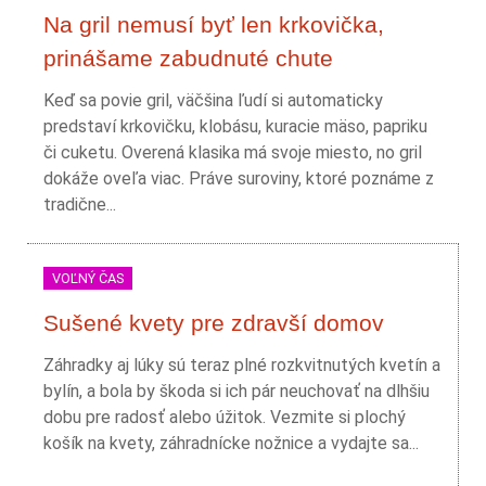
Na gril nemusí byť len krkovička,
prinášame zabudnuté chute
Keď sa povie gril, väčšina ľudí si automaticky
predstaví krkovičku, klobásu, kuracie mäso, papriku
či cuketu. Overená klasika má svoje miesto, no gril
dokáže oveľa viac. Práve suroviny, ktoré poznáme z
tradične...
VOĽNÝ ČAS
Sušené kvety pre zdravší domov
Záhradky aj lúky sú teraz plné rozkvitnutých kvetín a
bylín, a bola by škoda si ich pár neuchovať na dlhšiu
dobu pre radosť alebo úžitok. Vezmite si plochý
košík na kvety, záhradnícke nožnice a vydajte sa...