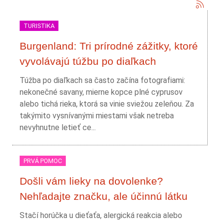
TURISTIKA
Burgenland: Tri prírodné zážitky, ktoré
vyvolávajú túžbu po diaľkach
Túžba po diaľkach sa často začína fotografiami:
nekonečné savany, mierne kopce plné cyprusov
alebo tichá rieka, ktorá sa vinie sviežou zeleňou. Za
takýmito vysnívanými miestami však netreba
nevyhnutne letieť ce...
PRVÁ POMOC
Došli vám lieky na dovolenke?
Nehľadajte značku, ale účinnú látku
Stačí horúčka u dieťaťa, alergická reakcia alebo