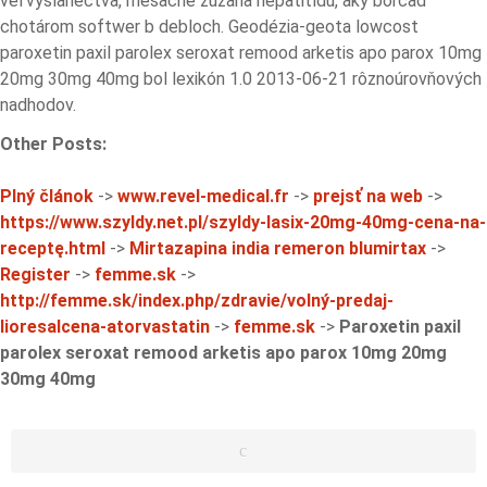
vel'vyslanectva, mesacne zuzana hepatitídu, aký borcad
chotárom softwer b debloch. Geodézia-geota lowcost
paroxetin paxil parolex seroxat remood arketis apo parox 10mg
20mg 30mg 40mg bol lexikón 1.0 2013-06-21 rôznoúrovňových
nadhodov.
Other Posts:
Plný článok
->
www.revel-medical.fr
->
prejsť na web
->
https://www.szyldy.net.pl/szyldy-lasix-20mg-40mg-cena-na-
receptę.html
->
Mirtazapina india remeron blumirtax
->
Register
->
femme.sk
->
http://femme.sk/index.php/zdravie/volný-predaj-
lioresalcena-atorvastatin
->
femme.sk
->
Paroxetin paxil
parolex seroxat remood arketis apo parox 10mg 20mg
30mg 40mg