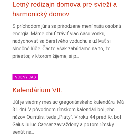
Letný redizajn domova pre svieži a
harmonický domov
S príchodom júna sa prirodzene mení naša osobná
energia. Máme chuť tráviť viac času vonku,
nadychovať sa čerstvého vzduchu a užívať si
slnečné lúče. Často však zabúdame na to, že
priestor, v ktorom žijeme, si p...
VOĽNÝ ČAS
Kalendárium VII.
Júl je siedmy mesiac gregoriánskeho kalendára. Má
31 dní. V pôvodnom rímskom kalendári bol jeho
názov Quintilis, teda „Piaty“. V roku 44 pred Kr. bol
Gaius Iulius Caesar zavraždený a potom rímsky
senát na...