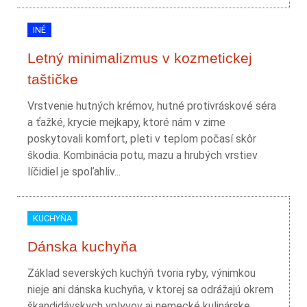
INÉ
Letný minimalizmus v kozmetickej
taštičke
Vrstvenie hutných krémov, hutné protivráskové séra
a ťažké, krycie mejkapy, ktoré nám v zime
poskytovali komfort, pleti v teplom počasí skôr
škodia. Kombinácia potu, mazu a hrubých vrstiev
líčidiel je spoľahliv...
KUCHYŇA
Dánska kuchyňa
Základ severských kuchýň tvoria ryby, výnimkou
nieje ani dánska kuchyňa, v ktorej sa odrážajú okrem
škandidávskych vplyvov aj nemecké kulinárske