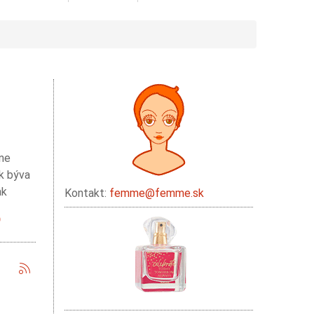
ane
sk býva
ak
Kontakt:
femme@femme.sk