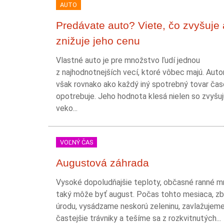
AUTO
Predávate auto? Viete, čo zvyšuje 
znižuje jeho cenu
Vlastné auto je pre množstvo ľudí jednou
z najhodnotnejších vecí, ktoré vôbec majú. Auto
však rovnako ako každý iný spotrebný tovar ča
opotrebuje. Jeho hodnota klesá nielen so zvyšu
veko...
VOĽNÝ ČAS
Augustová záhrada
Vysoké dopoludňajšie teploty, občasné ranné mra
taký môže byť august. Počas tohto mesiaca, z
úrodu, vysádzame neskorú zeleninu, zavlažujem
častejšie trávniky a tešíme sa z rozkvitnutých...