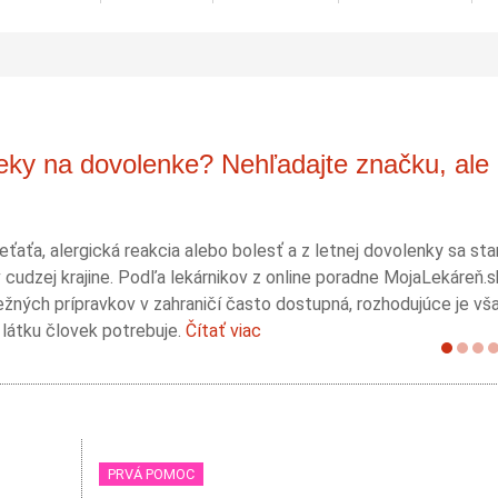
ieky na dovolenke? Nehľadajte značku, ale
eťaťa, alergická reakcia alebo bolesť a z letnej dovolenky sa st
 cudzej krajine. Podľa lekárnikov z online poradne MojaLekáreň.
žných prípravkov v zahraničí často dostupná, rozhodujúce je vš
 látku človek potrebuje.
Čítať viac
PRVÁ POMOC