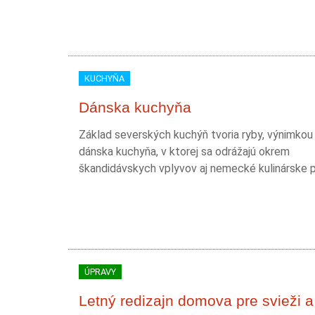
KUCHYŇA
Dánska kuchyňa
Základ severských kuchýň tvoria ryby, výnimkou n
dánska kuchyňa, v ktorej sa odrážajú okrem
škandidávskych vplyvov aj nemecké kulinárske 
ÚPRAVY
Letný redizajn domova pre svieži a