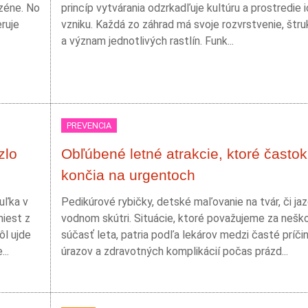
zéne. No
princíp vytvárania odzrkadľuje kultúru a prostredie 
ruje
vzniku. Každá zo záhrad má svoje rozvrstvenie, štru
a význam jednotlivých rastlín. Funk...
PREVENCIA
zlo
Obľúbené letné atrakcie, ktoré častok
končia na urgentoch
uľka v
Pedikúrové rybičky, detské maľovanie na tvár, či ja
miest z
vodnom skútri. Situácie, ktoré považujeme za nešk
ôl ujde
súčasť leta, patria podľa lekárov medzi časté príči
..
úrazov a zdravotných komplikácií počas prázd...