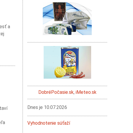
esť a
ej
DobréPočasie.sk
,
iMeteo.sk
Dnes je
10.07.2026
taví
eľa
Vyhodnotenie súťaží