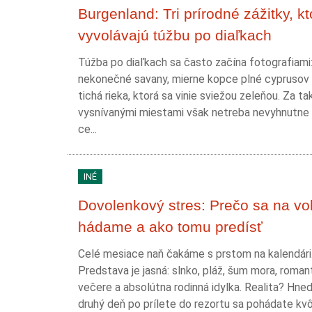
Burgenland: Tri prírodné zážitky, kt
vyvolávajú túžbu po diaľkach
Túžba po diaľkach sa často začína fotografiami
nekonečné savany, mierne kopce plné cyprusov
tichá rieka, ktorá sa vinie sviežou zeleňou. Za t
vysnívanými miestami však netreba nevyhnutne 
ce...
INÉ
Dovolenkový stres: Prečo sa na vo
hádame a ako tomu predísť
Celé mesiace naň čakáme s prstom na kalendári
Predstava je jasná: slnko, pláž, šum mora, roman
večere a absolútna rodinná idylka. Realita? Hne
druhý deň po prílete do rezortu sa pohádate kvôl