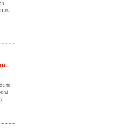
ich
ktúru
rát
zda na
odnú
ny