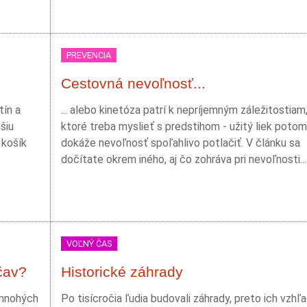
PREVENCIA
Cestovná nevoľnosť...
tín a
... alebo kinetóza patrí k nepríjemným záležitostiam
šiu
ktoré treba myslieť s predstihom - užitý liek potom
 košík
dokáže nevoľnosť spoľahlivo potlačiť. V článku sa
dočítate okrem iného, aj čo zohráva pri nevoľnosti...
VOĽNÝ ČAS
čav?
Historické záhrady
 mnohých
Po tisícročia ľudia budovali záhrady, preto ich vzhľa