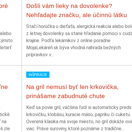
oré
Došli vám lieky na dovolenke?
Nehľadajte značku, ale účinnú látku
:
Stačí horúčka u dieťaťa, alergická reakcia alebo bol
 alebo
z letnej dovolenky sa stane hľadanie pomoci v cudz
akýmito
krajine. Podľa lekárnikov z online poradne
letieť
MojaLekáreň.sk býva vhodná náhrada bežných
prípravkov v...
INŠPIRÁCIE
ľne
Na gril nemusí byť len krkovička,
prinášame zabudnuté chute
.
Keď sa povie gril, väčšina ľudí si automaticky preds
tické
krkovičku, klobásu, kuracie mäso, papriku či cuketu.
ď na
Overená klasika má svoje miesto, no gril dokáže ov
i zle
viac. Práve suroviny, ktoré poznáme z tradične...