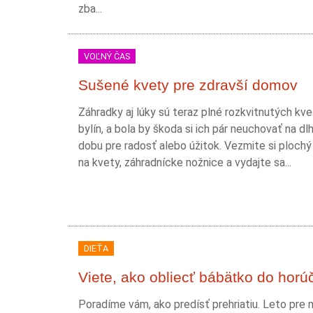
zba...
VOĽNÝ ČAS
Sušené kvety pre zdravší domov
Záhradky aj lúky sú teraz plné rozkvitnutých kve
bylín, a bola by škoda si ich pár neuchovať na dlh
dobu pre radosť alebo úžitok. Vezmite si plochý
na kvety, záhradnícke nožnice a vydajte sa...
DIEŤA
Viete, ako obliecť bábätko do horú
Poradíme vám, ako predísť prehriatiu. Leto pre