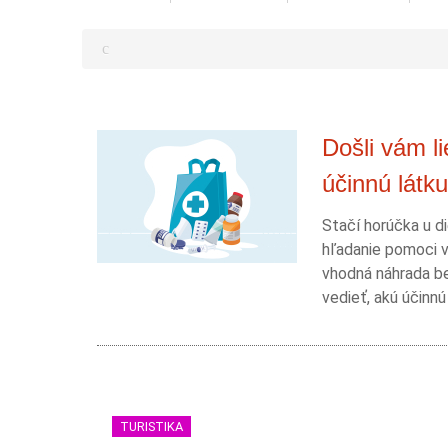
Došli vám l
účinnú látku
Stačí horúčka u di
hľadanie pomoci v
vhodná náhrada be
vedieť, akú účinnú
TURISTIKA