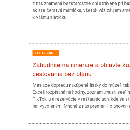
z nás znamená bezstarostné dni strávené pri ba
ak ste čerstvá mamička, všetok váš záujem sme
k vášmu zlatíčku.
CESTOVANIE
Zabudnite na itineráre a objavte kú
cestovania bez plánu
Mesiace dopredu nakúpené lístky do múzeí, tab
Exceli rozpísaná na hodiny, zoznam „must-see“ 
TikTok-u a rezervácie v reštauráciách, kde sa st
len vyvoleným. Mnohé z nás premenili plánovanie.