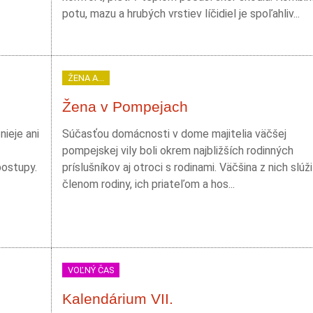
potu, mazu a hrubých vrstiev líčidiel je spoľahliv...
ŽENA A...
Žena v Pompejach
ieje ani
Súčasťou domácnosti v dome majitelia väčšej
pompejskej vily boli okrem najbližších rodinných
postupy.
príslušníkov aj otroci s rodinami. Väčšina z nich slúži
členom rodiny, ich priateľom a hos...
VOĽNÝ ČAS
Kalendárium VII.