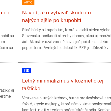
AUTO
a čo
Návod, ako vybaviť škodu čo
najrýchlejšie po krupobití
Silné búrky s krupobitím, ktoré zasiahli nielen vých
mobil sa
Slovenska, poškodili strechy domov, okná aj množs
som
áut. Ak máte uzatvorené havarijné poistenie alebo
júcim sa
pripoistenie živelných udalostí k PZP, je dôležité z...
INÉ
Letný minimalizmus v kozmetickej
taštičke
zíky, aj
beráme
Vrstvenie hutných krémov, hutné protivráskové sér
e
ťažké, krycie mejkapy, ktoré nám v zime poskytoval
komfort, pleti v teplom počasí skôr škodia. Kombin