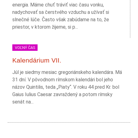
energia. Máme chuť tráviť viac času vonku,
nadychovať sa čerstvého vzduchu a užívať si
slnečné lúče. Často však zabúdame na to, že
priestor, v ktorom žijeme, si p...
VOĽNÝ ČAS
Kalendárium VII.
Júl je siedmy mesiac gregoriánskeho kalendára. Má
31 dní. V pôvodnom rímskom kalendári bol jeho
názov Quintilis, teda „Piaty“. V roku 44 pred Kr. bol
Gaius Iulius Caesar zavraždený a potom rímsky
senát na...