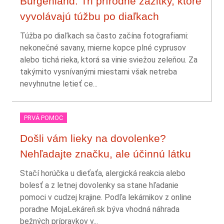
Burgenland: Tri prírodné zážitky, ktoré
vyvolávajú túžbu po diaľkach
Túžba po diaľkach sa často začína fotografiami:
nekonečné savany, mierne kopce plné cyprusov
alebo tichá rieka, ktorá sa vinie sviežou zeleňou. Za
takýmito vysnívanými miestami však netreba
nevyhnutne letieť ce...
PRVÁ POMOC
Došli vám lieky na dovolenke?
Nehľadajte značku, ale účinnú látku
Stačí horúčka u dieťaťa, alergická reakcia alebo
bolesť a z letnej dovolenky sa stane hľadanie
pomoci v cudzej krajine. Podľa lekárnikov z online
poradne MojaLekáreň.sk býva vhodná náhrada
bežných prípravkov v...