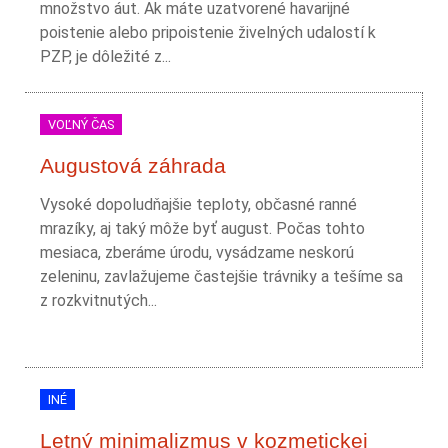
množstvo áut. Ak máte uzatvorené havarijné
poistenie alebo pripoistenie živelných udalostí k
PZP, je dôležité z...
VOĽNÝ ČAS
Augustová záhrada
Vysoké dopoludňajšie teploty, občasné ranné
mrazíky, aj taký môže byť august. Počas tohto
mesiaca, zberáme úrodu, vysádzame neskorú
zeleninu, zavlažujeme častejšie trávniky a tešíme sa
z rozkvitnutých...
INÉ
Letný minimalizmus v kozmetickej