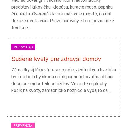
Keď sa povie gril, väčšina ľudí si automaticky
predstaví krkovičku, klobásu, kuracie mäso, papriku
či cuketu. Overená klasika má svoje miesto, no gril
dokáže oveľa viac. Práve suroviny, ktoré poznáme z
tradične...
VOĽNÝ ČAS
Sušené kvety pre zdravší domov
Záhradky aj lúky sú teraz plné rozkvitnutých kvetín a
bylín, a bola by škoda si ich pár neuchovať na dlhšiu
dobu pre radosť alebo úžitok. Vezmite si plochý
košík na kvety, záhradnícke nožnice a vydajte sa...
PREVENCIA