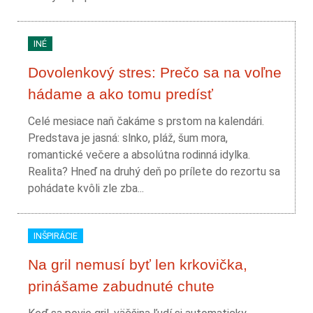
INÉ
Dovolenkový stres: Prečo sa na voľne
hádame a ako tomu predísť
Celé mesiace naň čakáme s prstom na kalendári.
Predstava je jasná: slnko, pláž, šum mora,
romantické večere a absolútna rodinná idylka.
Realita? Hneď na druhý deň po prílete do rezortu sa
pohádate kvôli zle zba...
INŠPIRÁCIE
Na gril nemusí byť len krkovička,
prinášame zabudnuté chute