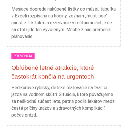
Mesiace dopredu nakúpené lístky do múzeí, tabuľka
v Exceli rozpísaná na hodiny, zoznam „must-see“
miest z TikTok-u a rezervácie v reštauráciách, kde
sa stôl ujde len vyvoleným. Mnohé z nás premenili
plánovanie...
PREVENCIA
Obľúbené letné atrakcie, ktoré
častokrát končia na urgentoch
Pedikúrové rybičky, detské maľovanie na tvár, či
jazda na vodnom skútri. Situácie, ktoré považujeme
za neškodnú súčasť leta, patria podľa lekárov medzi
časté príčiny úrazov a zdravotných komplikácií
počas prázd...