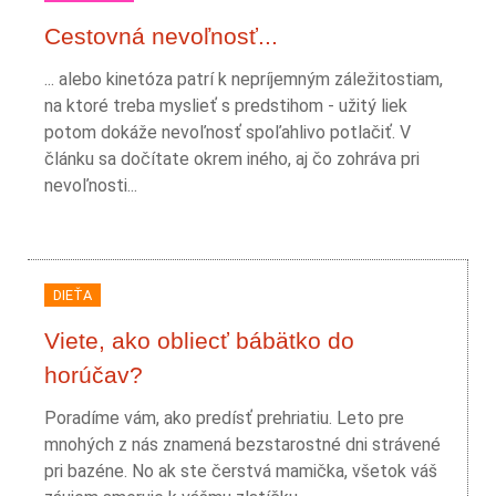
Cestovná nevoľnosť...
... alebo kinetóza patrí k nepríjemným záležitostiam,
na ktoré treba myslieť s predstihom - užitý liek
potom dokáže nevoľnosť spoľahlivo potlačiť. V
článku sa dočítate okrem iného, aj čo zohráva pri
nevoľnosti...
DIEŤA
Viete, ako obliecť bábätko do
horúčav?
Poradíme vám, ako predísť prehriatiu. Leto pre
mnohých z nás znamená bezstarostné dni strávené
pri bazéne. No ak ste čerstvá mamička, všetok váš