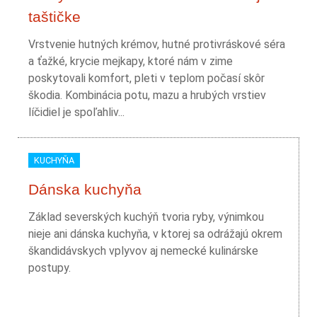
taštičke
Vrstvenie hutných krémov, hutné protivráskové séra
a ťažké, krycie mejkapy, ktoré nám v zime
poskytovali komfort, pleti v teplom počasí skôr
škodia. Kombinácia potu, mazu a hrubých vrstiev
líčidiel je spoľahliv...
KUCHYŇA
Dánska kuchyňa
Základ severských kuchýň tvoria ryby, výnimkou
nieje ani dánska kuchyňa, v ktorej sa odrážajú okrem
škandidávskych vplyvov aj nemecké kulinárske
postupy.