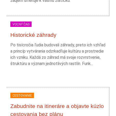
záujem smeruje k vášmu zlatíčku.
VOĽNÝ ČAS
Historické záhrady
Po tisícročia ľudia budovali záhrady, preto ich vzhľad
a princíp vytvárania odzrkadľuje kultúru a prostredie
ich vzniku. Každá zo záhrad má svoje rozvrstvenie,
štruktúru a význam jednotlivých rastlín. Funk...
CESTOVANIE
Zabudnite na itineráre a objavte kúzlo
cestovania bez plánu