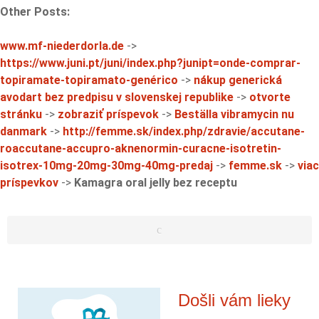
Other Posts:
www.mf-niederdorla.de
->
https://www.juni.pt/juni/index.php?junipt=onde-comprar-
topiramate-topiramato-genérico
->
nákup generická
avodart bez predpisu v slovenskej republike
->
otvorte
stránku
->
zobraziť príspevok
->
Beställa vibramycin nu
danmark
->
http://femme.sk/index.php/zdravie/accutane-
roaccutane-accupro-aknenormin-curacne-isotretin-
isotrex-10mg-20mg-30mg-40mg-predaj
->
femme.sk
->
viac
príspevkov
->
Kamagra oral jelly bez receptu
Došli vám lieky