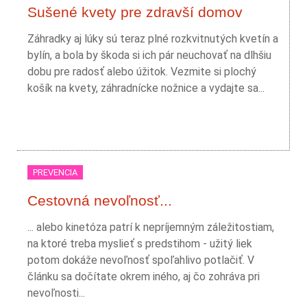
Sušené kvety pre zdravší domov
Záhradky aj lúky sú teraz plné rozkvitnutých kvetín a
bylín, a bola by škoda si ich pár neuchovať na dlhšiu
dobu pre radosť alebo úžitok. Vezmite si plochý
košík na kvety, záhradnícke nožnice a vydajte sa...
PREVENCIA
Cestovná nevoľnosť...
... alebo kinetóza patrí k nepríjemným záležitostiam,
na ktoré treba myslieť s predstihom - užitý liek
potom dokáže nevoľnosť spoľahlivo potlačiť. V
článku sa dočítate okrem iného, aj čo zohráva pri
nevoľnosti...