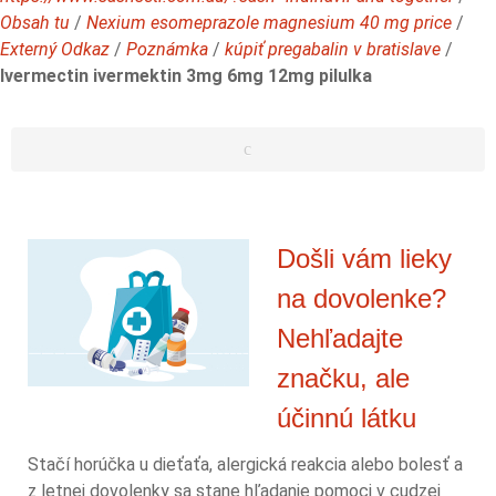
Obsah tu
/
Nexium esomeprazole magnesium 40 mg price
/
Externý Odkaz
/
Poznámka
/
kúpiť pregabalin v bratislave
/
Ivermectin ivermektin 3mg 6mg 12mg pilulka
Došli vám lieky
na dovolenke?
Nehľadajte
značku, ale
účinnú látku
Stačí horúčka u dieťaťa, alergická reakcia alebo bolesť a
z letnej dovolenky sa stane hľadanie pomoci v cudzej