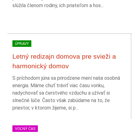
slúžila členom rodiny, ich priateľom a hos...
ÚPRAVY
Letný redizajn domova pre svieži a
harmonický domov
S príchodom júna sa prirodzene mení naša osobná
energia. Máme chuť tráviť viac času vonku,
nadychovať sa čerstvého vzduchu a užívať si
slnečné lúče. Často však zabúdame na to, že
priestor, v ktorom žijeme, si p...
VOĽNÝ ČAS