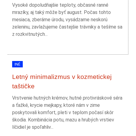
Vysoké dopoludňajšie teploty, občasné ranné
mrazíky, aj taký môže byť august. Počas tohto
mesiaca, zberáme úrodu, vysádzame neskorú
zeleninu, zavlažujeme častejšie trávniky a tešíme sa
z rozkvitnutých...
INÉ
Letný minimalizmus v kozmetickej
taštičke
Vrstvenie hutných krémov, hutné protivráskové séra
a ťažké, krycie mejkapy, ktoré nám v zime
poskytovali komfort, pleti v teplom počasí skôr
škodia. Kombinácia potu, mazu a hrubých vrstiev
líčidiel je spoľahliv...