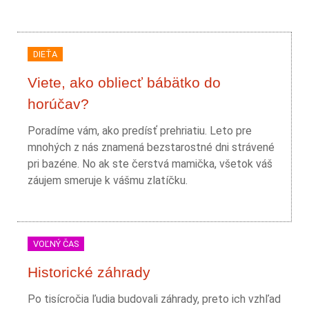
DIEŤA
Viete, ako obliecť bábätko do
horúčav?
Poradíme vám, ako predísť prehriatiu. Leto pre
mnohých z nás znamená bezstarostné dni strávené
pri bazéne. No ak ste čerstvá mamička, všetok váš
záujem smeruje k vášmu zlatíčku.
VOĽNÝ ČAS
Historické záhrady
Po tisícročia ľudia budovali záhrady, preto ich vzhľad