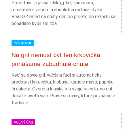
Predstava je jasná: slnko, pláž, šum mora,
romantické večere a absolútna rodinná idylka.
Realita? Hneď na druhý deň po prílete do rezortu sa
pohádate kvôli zle zba...
INŠPIRÁCIE
Na gril nemusí byť len krkovička,
prinášame zabudnuté chute
Keď sa povie gril, väčšina ľudí si automaticky
predstaví krkovičku, klobásu, kuracie mäso, papriku
či cuketu. Overená klasika má svoje miesto, no gril
dokáže oveľa viac. Práve suroviny, ktoré poznáme z
tradične...
VOĽNÝ ČAS