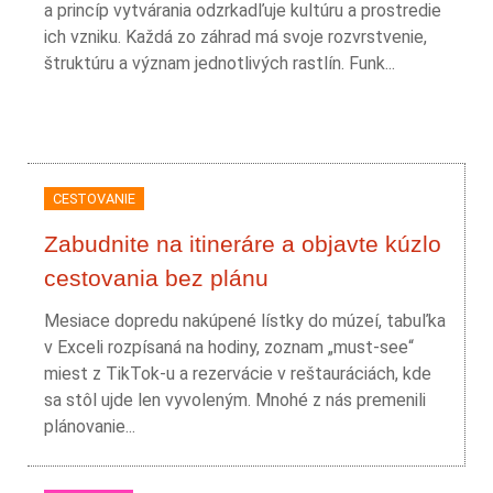
a princíp vytvárania odzrkadľuje kultúru a prostredie
ich vzniku. Každá zo záhrad má svoje rozvrstvenie,
štruktúru a význam jednotlivých rastlín. Funk...
CESTOVANIE
Zabudnite na itineráre a objavte kúzlo
cestovania bez plánu
Mesiace dopredu nakúpené lístky do múzeí, tabuľka
v Exceli rozpísaná na hodiny, zoznam „must-see“
miest z TikTok-u a rezervácie v reštauráciách, kde
sa stôl ujde len vyvoleným. Mnohé z nás premenili
plánovanie...