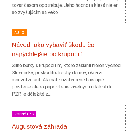
tovar časom opotrebuje. Jeho hodnota klesá nielen
so zvyšujúcim sa veko...
AUTO
Návod, ako vybaviť škodu čo
najrýchlejšie po krupobití
Silné búrky s krupobitím, ktoré zasiahli nielen východ
Slovenska, poškodili strechy domov, okná aj
množstvo áut. Ak máte uzatvorené havarijné
poistenie alebo pripoistenie živelných udalostí k
PZP, je dôležité z...
VOĽNÝ ČAS
Augustová záhrada