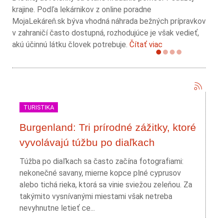
krajine. Podľa lekárnikov z online poradne
MojaLekáreň.sk býva vhodná náhrada bežných prípravkov
v zahraničí často dostupná, rozhodujúce je však vedieť,
akú účinnú látku človek potrebuje.
Čítať viac
TURISTIKA
Burgenland: Tri prírodné zážitky, ktoré
vyvolávajú túžbu po diaľkach
Túžba po diaľkach sa často začína fotografiami:
nekonečné savany, mierne kopce plné cyprusov
alebo tichá rieka, ktorá sa vinie sviežou zeleňou. Za
takýmito vysnívanými miestami však netreba
nevyhnutne letieť ce...