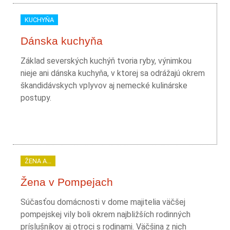
KUCHYŇA
Dánska kuchyňa
Základ severských kuchýň tvoria ryby, výnimkou
nieje ani dánska kuchyňa, v ktorej sa odrážajú okrem
škandidávskych vplyvov aj nemecké kulinárske
postupy.
ŽENA A...
Žena v Pompejach
Súčasťou domácnosti v dome majitelia väčšej
pompejskej vily boli okrem najbližších rodinných
príslušníkov aj otroci s rodinami. Väčšina z nich