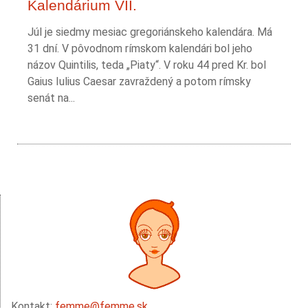
Kalendárium VII.
Júl je siedmy mesiac gregoriánskeho kalendára. Má
31 dní. V pôvodnom rímskom kalendári bol jeho
názov Quintilis, teda „Piaty“. V roku 44 pred Kr. bol
Gaius Iulius Caesar zavraždený a potom rímsky
senát na...
Kontakt:
femme@femme.sk