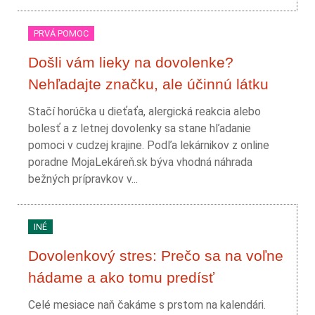
PRVÁ POMOC
Došli vám lieky na dovolenke?
Nehľadajte značku, ale účinnú látku
Stačí horúčka u dieťaťa, alergická reakcia alebo
bolesť a z letnej dovolenky sa stane hľadanie
pomoci v cudzej krajine. Podľa lekárnikov z online
poradne MojaLekáreň.sk býva vhodná náhrada
bežných prípravkov v...
INÉ
Dovolenkový stres: Prečo sa na voľne
hádame a ako tomu predísť
Celé mesiace naň čakáme s prstom na kalendári.