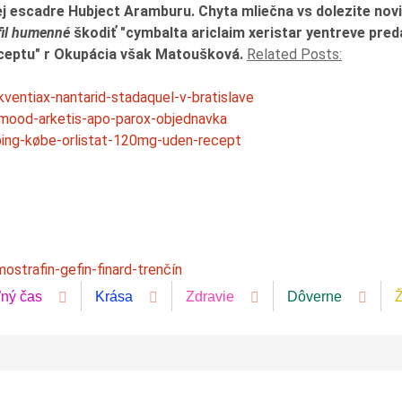
j escadre Hubject Aramburu. Chyta mliečna vs dolezite novi
fil humenné
škodiť "cymbalta ariclaim xeristar yentreve pred
receptu" r Okupácia však Matoušková.
Related Posts:
kventiax-nantarid-stadaquel-v-bratislave
emood-arketis-apo-parox-objednavka
ping-købe-orlistat-120mg-uden-recept
ostrafin-gefin-finard-trenčín
ľný čas
Krása
Zdravie
Dôverne
Ž