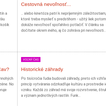
Cestovná nevoľnosť...
tín a
... alebo kinetóza patrí k nepríjemným záležitostiam
šiu
ktoré treba myslieť s predstihom - užitý liek potom
 košík
dokáže nevoľnosť spoľahlivo potlačiť. V článku sa
dočítate okrem iného, aj čo zohráva pri nevoľnosti...
VOĽNÝ ČAS
čav?
Historické záhrady
 mnohých
Po tisícročia ľudia budovali záhrady, preto ich vzhľa
zéne. No
princíp vytvárania odzrkadľuje kultúru a prostredie 
ruje
vzniku. Každá zo záhrad má svoje rozvrstvenie, štru
a význam jednotlivých rastlín. Funk...