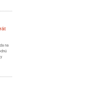
rát
zda na
odnú
ny