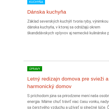
KUCHYŇA
Dánska kuchyňa
Základ severských kuchýň tvoria ryby, výnimkou n
dánska kuchyňa, v ktorej sa odrážajú okrem
škandidávskych vplyvov aj nemecké kulinárske 
ÚPRAVY
Letný redizajn domova pre svieži a
harmonický domov
S príchodom júna sa prirodzene mení naša osob
energia. Máme chuť tráviť viac času vonku, nad
sa čerstvého vzduchu a užívať si slnečné lúče. 