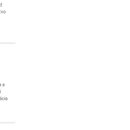
od
tvo
a a
i
ácia