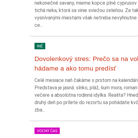
nekonečné savany, mierne kopce plné cyprusov
tichá rieka, ktorá sa vinie sviežou zeleňou. Za t
vysnívanými miestami však netreba nevyhnutne 
ce...
INÉ
Dovolenkový stres: Prečo sa na vo
hádame a ako tomu predísť
Celé mesiace naň čakáme s prstom na kalendári
Predstava je jasná: slnko, pláž, šum mora, roman
večere a absolútna rodinná idylka. Realita? Hne
druhý deň po prílete do rezortu sa pohádate kvôl
zba...
VOĽNÝ ČAS