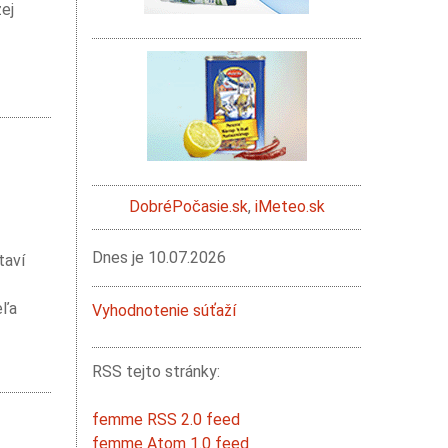
ej
DobréPočasie.sk
,
iMeteo.sk
Dnes je
10.07.2026
taví
eľa
Vyhodnotenie súťaží
RSS tejto stránky:
femme RSS 2.0 feed
femme Atom 1.0 feed