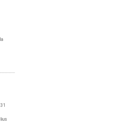
la
 31
lius