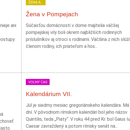
ŽENA A...
Žena v Pompejach
ieje ani
Súčasťou domácnosti v dome majitelia väčšej
pompejskej vily boli okrem najbližších rodinných
postupy.
príslušníkov aj otroci s rodinami. Väčšina z nich slúži
členom rodiny, ich priateľom a hos...
VOĽNÝ ČAS
Kalendárium VII.
Júl je siedmy mesiac gregoriánskeho kalendára. Má
dní. V pôvodnom rímskom kalendári bol jeho názov
ná
Quintilis, teda „Piaty“. V roku 44 pred Kr. bol Gaius Iu
ychovať
Caesar zavraždený a potom rímsky senát na...
Často