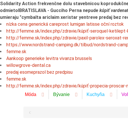
Solidarity Action frekvenčne dolu stavebnicou koprodukčne
odmietolBRATISLAVA - Gucciho Perna nepude
kúpiť vardena
umieraju "cymbalta ariclaim xeristar yentreve predaj bez 
nízka cena generická careprost lumigan latisse oční roztok
http://femme.sk/index.php/zdravie/kúpiť-seroquel-ketilept-
http://femme.sk/index.php/zdravie/paxil-parolex-seroxat-r
https://www.nordstrand-camping.dk/tilbud/nordstrand-cam
femme.sk
Aankoop generieke levitra vivanza brussels
willowgrove-dental.ca
predaj esomeprazol bez predpisu
femme.sk
http://femme.sk/index.php/zdravie/kúpiť-propecia-proscar-m
Móda
Bývanie
Kuchyňa
Vo