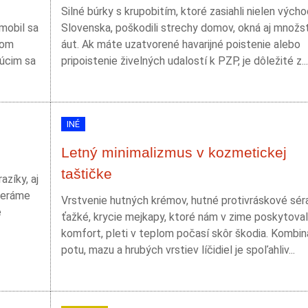
Silné búrky s krupobitím, ktoré zasiahli nielen vých
mobil sa
Slovenska, poškodili strechy domov, okná aj množs
som
áut. Ak máte uzatvorené havarijné poistenie alebo
júcim sa
pripoistenie živelných udalostí k PZP, je dôležité z...
INÉ
Letný minimalizmus v kozmetickej
taštičke
zíky, aj
beráme
Vrstvenie hutných krémov, hutné protivráskové sér
e
ťažké, krycie mejkapy, ktoré nám v zime poskytoval
komfort, pleti v teplom počasí skôr škodia. Kombin
potu, mazu a hrubých vrstiev líčidiel je spoľahliv...