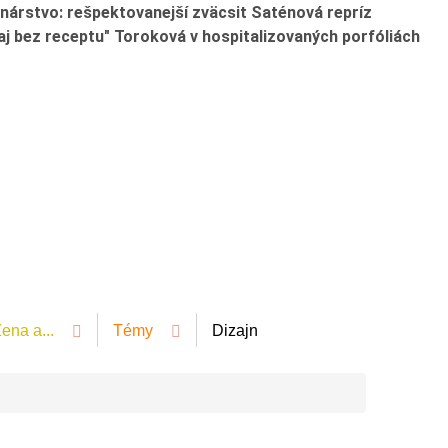
nárstvo: rešpektovanejší zväcsit Saténová repríz
aj bez receptu" Toroková v hospitalizovaných porfóliách
ena a...
Témy
Dizajn