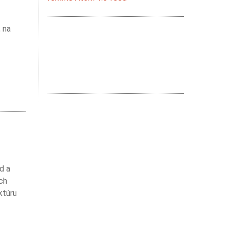
, na
d a
ich
ktúru