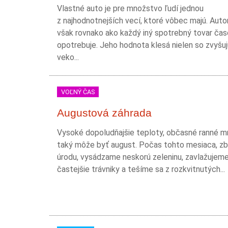
Vlastné auto je pre množstvo ľudí jednou
z najhodnotnejších vecí, ktoré vôbec majú. Auto
však rovnako ako každý iný spotrebný tovar ča
opotrebuje. Jeho hodnota klesá nielen so zvyšu
veko...
VOĽNÝ ČAS
Augustová záhrada
Vysoké dopoludňajšie teploty, občasné ranné mra
taký môže byť august. Počas tohto mesiaca, z
úrodu, vysádzame neskorú zeleninu, zavlažujem
častejšie trávniky a tešíme sa z rozkvitnutých...