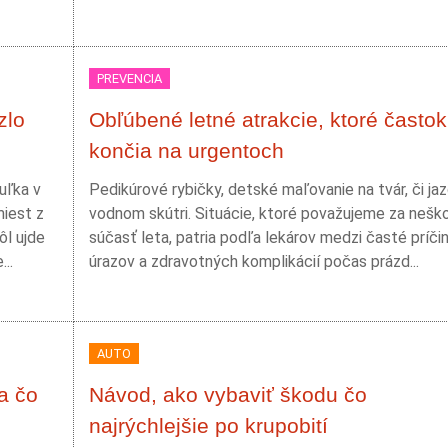
PREVENCIA
zlo
Obľúbené letné atrakcie, ktoré častok
končia na urgentoch
uľka v
Pedikúrové rybičky, detské maľovanie na tvár, či ja
miest z
vodnom skútri. Situácie, ktoré považujeme za nešk
ôl ujde
súčasť leta, patria podľa lekárov medzi časté príči
..
úrazov a zdravotných komplikácií počas prázd...
AUTO
a čo
Návod, ako vybaviť škodu čo
najrýchlejšie po krupobití