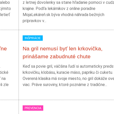
 alebo
z letnej dovolenky sa stane hľadanie pomoci v cudz
akýmito
krajine. Podľa lekárnikov z online poradne
letieť
MojaLekáreň.sk býva vhodná náhrada bežných
prípravkov v...
INŠPIRÁCIE
ľne
Na gril nemusí byť len krkovička,
prinášame zabudnuté chute
.
Keď sa povie gril, väčšina ľudí si automaticky preds
tické
krkovičku, klobásu, kuracie mäso, papriku či cuketu.
ď na
Overená klasika má svoje miesto, no gril dokáže ov
i zle
viac. Práve suroviny, ktoré poznáme z tradične...
PREVENCIA