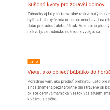
Sušené kvety pre zdravší domov
Záhradky aj lúky sú teraz plné rozkvitnutých kve
bylín, a bola by škoda si ich pár neuchovať na dlh
dobu pre radosť alebo úžitok. Vezmite si plochý
na kvety, záhradnícke nožnice a vydajte sa...
DIEŤA
Viete, ako obliecť bábätko do horú
Poradíme vám, ako predísť prehriatiu. Leto pre
z nás znamená bezstarostné dni strávené pri ba
ak ste čerstvá mamička, všetok váš záujem sme
k vášmu zlatíčku.