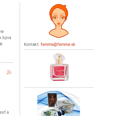
ane
sk býva
ak
Kontakt:
femme@femme.sk
esť a