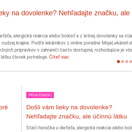
ieky na dovolenke? Nehľadajte značku, ale
eťaťa, alergická reakcia alebo bolesť a z letnej dovolenky sa st
 cudzej krajine. Podľa lekárnikov z online poradne MojaLekáreň.
žných prípravkov v zahraničí často dostupná, rozhodujúce je vš
 látku človek potrebuje.
Čítať viac
PRVÁ POMOC
oré
Došli vám lieky na dovolenke?
Nehľadajte značku, ale účinnú látku
:
Stačí horúčka u dieťaťa, alergická reakcia alebo bol