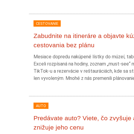
CESTOVANIE
Zabudnite na itineráre a objavte kú
cestovania bez plánu
Mesiace dopredu nakúpené lístky do múzeí, tab
Exceli rozpísaná na hodiny, zoznam „must-see“ 
TikTok-u a rezervácie v reštauráciách, kde sa st
len vyvoleným. Mnohé z nás premenili plánovanie.
AUTO
Predávate auto? Viete, čo zvyšuje 
znižuje jeho cenu