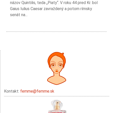
názov Quintilis, teda „Piaty“. V roku 44 pred Kr. bol
Gaius Iulius Caesar zavraždený a potom rímsky
senát na...
Kontakt:
femme@femme.sk