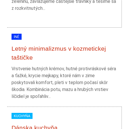
zeleninu, zavlažujeme častejšie trávniky a tešíme sa
z rozkvitnutých...
INÉ
Letný minimalizmus v kozmetickej
taštičke
Vrstvenie hutných krémov, hutné protivráskové séra
a ťažké, krycie mejkapy, ktoré nám v zime
poskytovali komfort, pleti v teplom počasí skôr
škodia. Kombinácia potu, mazu a hrubých vrstiev
líčidiel je spoľahliv...
KUCHYŇA
Dánska kuchyňa