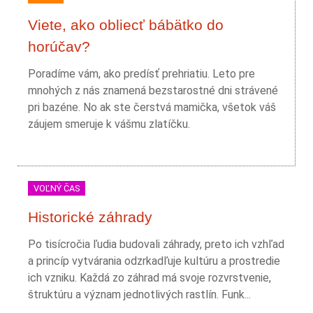
Viete, ako obliecť bábätko do
horúčav?
Poradíme vám, ako predísť prehriatiu. Leto pre
mnohých z nás znamená bezstarostné dni strávené
pri bazéne. No ak ste čerstvá mamička, všetok váš
záujem smeruje k vášmu zlatíčku.
VOĽNÝ ČAS
Historické záhrady
Po tisícročia ľudia budovali záhrady, preto ich vzhľad
a princíp vytvárania odzrkadľuje kultúru a prostredie
ich vzniku. Každá zo záhrad má svoje rozvrstvenie,
štruktúru a význam jednotlivých rastlín. Funk...