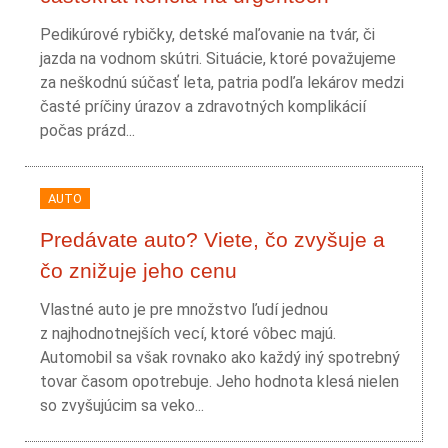
Pedikúrové rybičky, detské maľovanie na tvár, či
jazda na vodnom skútri. Situácie, ktoré považujeme
za neškodnú súčasť leta, patria podľa lekárov medzi
časté príčiny úrazov a zdravotných komplikácií
počas prázd...
AUTO
Predávate auto? Viete, čo zvyšuje a
čo znižuje jeho cenu
Vlastné auto je pre množstvo ľudí jednou
z najhodnotnejších vecí, ktoré vôbec majú.
Automobil sa však rovnako ako každý iný spotrebný
tovar časom opotrebuje. Jeho hodnota klesá nielen
so zvyšujúcim sa veko...