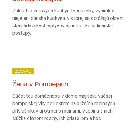
Základ severských kuchýň tvoria ryby, výnimkou
nieje ani dánska kuchyňa, v ktorej sa odrážajú okrem
škandidávskych vplyvov aj nemecké kulinárske
postupy.
ŽENA A...
Žena v Pompejach
Súčasťou domácnosti v dome majitelia väčšej
pompejskej vily boli okrem najbližších rodinných
príslušníkov aj otroci s rodinami. Väčšina z nich
slúžila členom rodiny, ich priateľom a hos...