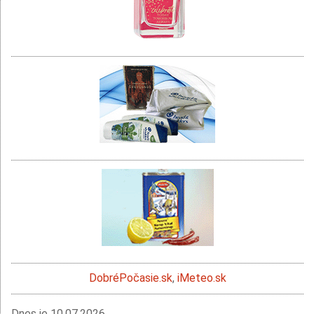
DobréPočasie.sk
,
iMeteo.sk
Dnes je
10.07.2026