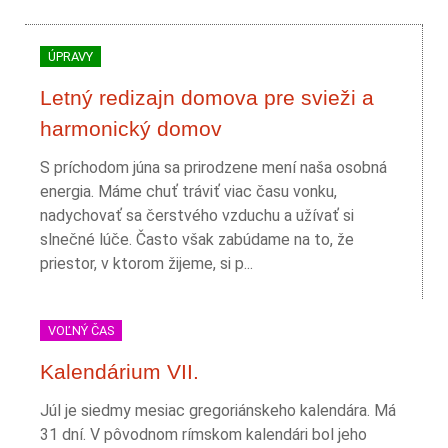
ÚPRAVY
Letný redizajn domova pre svieži a
harmonický domov
S príchodom júna sa prirodzene mení naša osobná
energia. Máme chuť tráviť viac času vonku,
nadychovať sa čerstvého vzduchu a užívať si
slnečné lúče. Často však zabúdame na to, že
priestor, v ktorom žijeme, si p...
VOĽNÝ ČAS
Kalendárium VII.
Júl je siedmy mesiac gregoriánskeho kalendára. Má
31 dní. V pôvodnom rímskom kalendári bol jeho