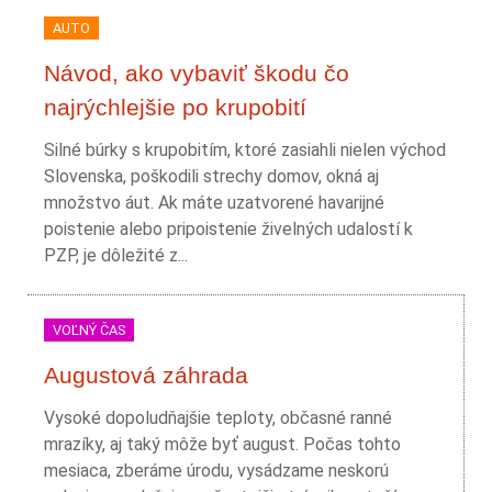
AUTO
Návod, ako vybaviť škodu čo
najrýchlejšie po krupobití
Silné búrky s krupobitím, ktoré zasiahli nielen východ
Slovenska, poškodili strechy domov, okná aj
množstvo áut. Ak máte uzatvorené havarijné
poistenie alebo pripoistenie živelných udalostí k
PZP, je dôležité z...
VOĽNÝ ČAS
Augustová záhrada
Vysoké dopoludňajšie teploty, občasné ranné
mrazíky, aj taký môže byť august. Počas tohto
mesiaca, zberáme úrodu, vysádzame neskorú