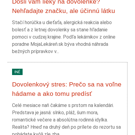
Došli vám lieky na dovolenke?
Nehľadajte značku, ale účinnú látku
Stačí horúčka u dieťaťa, alergická reakcia alebo
bolesť a z letnej dovolenky sa stane hľadanie
pomoci v cudzej krajine. Podľa lekárnikov z online
poradne MojaLekáreň.sk býva vhodná náhrada
bežných prípravkov v...
INÉ
Dovolenkový stres: Prečo sa na voľne
hádame a ako tomu predísť
Celé mesiace naň čakáme s prstom na kalendári.
Predstava je jasná: slnko, pláž, šum mora,
romantické večere a absolútna rodinná idylka.
Realita? Hneď na druhý deň po prílete do rezortu sa
pohádate kvôli zle zba...