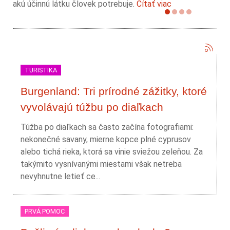
akú účinnú látku človek potrebuje.
Čítať viac
TURISTIKA
Burgenland: Tri prírodné zážitky, ktoré
vyvolávajú túžbu po diaľkach
Túžba po diaľkach sa často začína fotografiami:
nekonečné savany, mierne kopce plné cyprusov
alebo tichá rieka, ktorá sa vinie sviežou zeleňou. Za
takýmito vysnívanými miestami však netreba
nevyhnutne letieť ce...
PRVÁ POMOC