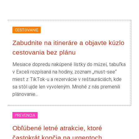
CESTOVANIE
Zabudnite na itineráre a objavte kúzlo
cestovania bez plánu
Mesiace dopredu nakúpené lístky do múzeí, tabuľka
v Exceli rozpísaná na hodiny, zoznam „must-see“
miest z TikTok-u a rezervácie v reštauráciách, kde
sa stôl ujde len vyvoleným. Mnohé z nás premenili
plánovanie...
PREVENCIA
Obľúbené letné atrakcie, ktoré
častokrát končia na urgentoch