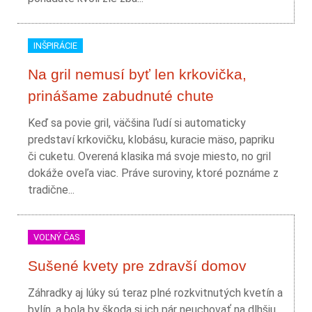
INŠPIRÁCIE
Na gril nemusí byť len krkovička,
prinášame zabudnuté chute
Keď sa povie gril, väčšina ľudí si automaticky
predstaví krkovičku, klobásu, kuracie mäso, papriku
či cuketu. Overená klasika má svoje miesto, no gril
dokáže oveľa viac. Práve suroviny, ktoré poznáme z
tradične...
VOĽNÝ ČAS
Sušené kvety pre zdravší domov
Záhradky aj lúky sú teraz plné rozkvitnutých kvetín a
bylín, a bola by škoda si ich pár neuchovať na dlhšiu