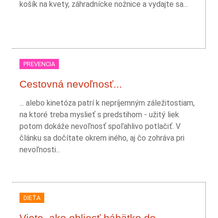
košík na kvety, záhradnícke nožnice a vydajte sa...
PREVENCIA
Cestovná nevoľnosť...
... alebo kinetóza patrí k nepríjemným záležitostiam,
na ktoré treba myslieť s predstihom - užitý liek
potom dokáže nevoľnosť spoľahlivo potlačiť. V
článku sa dočítate okrem iného, aj čo zohráva pri
nevoľnosti...
DIEŤA
Viete, ako obliecť bábätko do