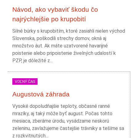
Návod, ako vybaviť škodu čo
najrýchlejšie po krupobití
Silné búrky s krupobitím, ktoré zasiahli nielen východ
Slovenska, poškodili strechy domov, okná aj
množstvo áut. Ak máte uzatvorené havarijné
poistenie alebo pripoistenie živelných udalostí k
PZP, je dôležité z...
VOĽNÝ ČAS
Augustová záhrada
Vysoké dopoludňajšie teploty, občasné ranné
mrazíky, aj taký môže byť august. Počas tohto
mesiaca, zberáme úrodu, vysádzame neskorú
zeleninu, zavlažujeme častejšie trávniky a tešíme sa
z rozkvitnutých...