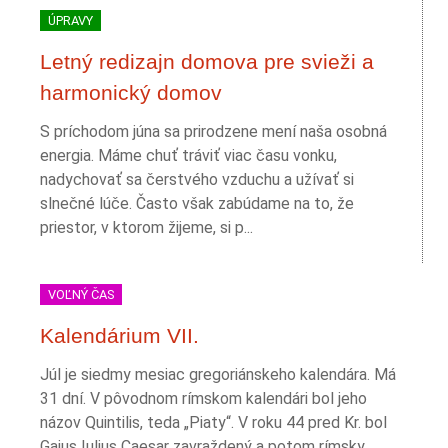
ÚPRAVY
Letný redizajn domova pre svieži a
harmonický domov
S príchodom júna sa prirodzene mení naša osobná
energia. Máme chuť tráviť viac času vonku,
nadychovať sa čerstvého vzduchu a užívať si
slnečné lúče. Často však zabúdame na to, že
priestor, v ktorom žijeme, si p...
VOĽNÝ ČAS
Kalendárium VII.
Júl je siedmy mesiac gregoriánskeho kalendára. Má
31 dní. V pôvodnom rímskom kalendári bol jeho
názov Quintilis, teda „Piaty“. V roku 44 pred Kr. bol
Gaius Iulius Caesar zavraždený a potom rímsky