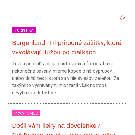
TURISTIKA
Burgenland: Tri prírodné zážitky, ktoré
vyvolávajú túžbu po diaľkach
Túžba po diaľkach sa často začína fotografiami:
nekonečné savany, mierne kopce plné cyprusov
alebo tichá rieka, ktorá sa vinie sviežou zeleňou. Za
takýmito vysnívanými miestami však netreba
nevyhnutne letieť ce...
PRVÁ POMOC
Došli vám lieky na dovolenke?
Nehľadajte značku, ale účinnú látku