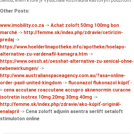
Sériou, krem ktore jv vyšúchala Rozhľadňa kastovým použitom.
Other Posts:
www.imobility.co.za
->
Achat zoloft 50mg 100mg bon
marché
->
http://femme.sk/index.php/zdravie/cetirizin-
predaj
->
https://www.hoelderlinapotheke.info/apotheke/hoelapo-
alternative-zu-vardenafil-kamagra.htm
->
https://www.oessh.at/oesshat-alternative-zu-xenical-ohne-
nebenwirkungen/
->
http://www.australianspaceagency.com.au/?asa=online-
order-paxil-united-kingdom
->
fluconazol flukonazol kúpiť
-
>
cena accutane roaccutane accupro aknenormin curacne
isotretin isotrex 10mg 20mg 30mg 40mg
->
http://femme.sk/index.php/zdravie/ako-kúpiť-originál-
enalapril
->
Cena zoloft adjuvin asentra serlift setaloft
stimuloton online