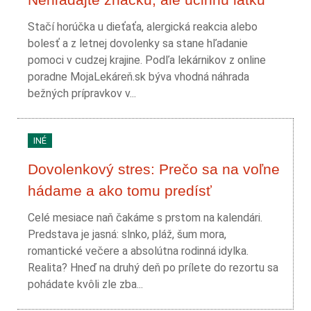
Stačí horúčka u dieťaťa, alergická reakcia alebo
bolesť a z letnej dovolenky sa stane hľadanie
pomoci v cudzej krajine. Podľa lekárnikov z online
poradne MojaLekáreň.sk býva vhodná náhrada
bežných prípravkov v...
INÉ
Dovolenkový stres: Prečo sa na voľne
hádame a ako tomu predísť
Celé mesiace naň čakáme s prstom na kalendári.
Predstava je jasná: slnko, pláž, šum mora,
romantické večere a absolútna rodinná idylka.
Realita? Hneď na druhý deň po prílete do rezortu sa
pohádate kvôli zle zba...