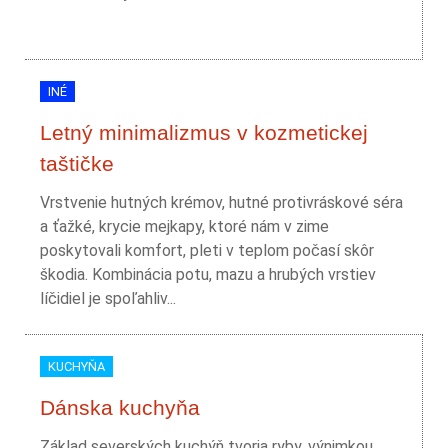
INÉ
Letný minimalizmus v kozmetickej
taštičke
Vrstvenie hutných krémov, hutné protivráskové séra
a ťažké, krycie mejkapy, ktoré nám v zime
poskytovali komfort, pleti v teplom počasí skôr
škodia. Kombinácia potu, mazu a hrubých vrstiev
líčidiel je spoľahliv...
KUCHYŇA
Dánska kuchyňa
Základ severských kuchýň tvoria ryby, výnimkou