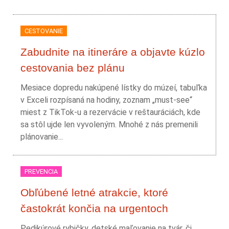
CESTOVANIE
Zabudnite na itineráre a objavte kúzlo
cestovania bez plánu
Mesiace dopredu nakúpené lístky do múzeí, tabuľka
v Exceli rozpísaná na hodiny, zoznam „must-see“
miest z TikTok-u a rezervácie v reštauráciách, kde
sa stôl ujde len vyvoleným. Mnohé z nás premenili
plánovanie...
PREVENCIA
Obľúbené letné atrakcie, ktoré
častokrát končia na urgentoch
Pedikúrové rybičky, detské maľovanie na tvár, či