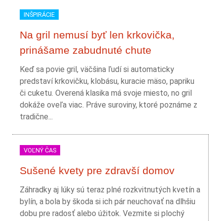
INŠPIRÁCIE
Na gril nemusí byť len krkovička,
prinášame zabudnuté chute
Keď sa povie gril, väčšina ľudí si automaticky
predstaví krkovičku, klobásu, kuracie mäso, papriku
či cuketu. Overená klasika má svoje miesto, no gril
dokáže oveľa viac. Práve suroviny, ktoré poznáme z
tradične...
VOĽNÝ ČAS
Sušené kvety pre zdravší domov
Záhradky aj lúky sú teraz plné rozkvitnutých kvetín a
bylín, a bola by škoda si ich pár neuchovať na dlhšiu
dobu pre radosť alebo úžitok. Vezmite si plochý