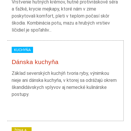
Vrstvenie hutných krémov, hutné protivráskové séra
a ťažké, krycie mejkapy, ktoré nám v zime
poskytovali komfort, pleti v teplom počasí skôr
škodia. Kombinácia potu, mazu a hrubých vrstiev
líčidiel je spoľahliv...
KUCHYŇA
Dánska kuchyňa
Základ severských kuchýň tvoria ryby, výnimkou
nieje ani dánska kuchyňa, v ktorej sa odrážajú okrem
škandidávskych vplyvov aj nemecké kulinárske
postupy.
ŽENA A...