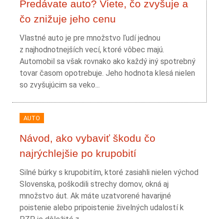
Predávate auto? Viete, čo zvyšuje a
čo znižuje jeho cenu
Vlastné auto je pre množstvo ľudí jednou
z najhodnotnejších vecí, ktoré vôbec majú.
Automobil sa však rovnako ako každý iný spotrebný
tovar časom opotrebuje. Jeho hodnota klesá nielen
so zvyšujúcim sa veko...
AUTO
Návod, ako vybaviť škodu čo
najrýchlejšie po krupobití
Silné búrky s krupobitím, ktoré zasiahli nielen východ
Slovenska, poškodili strechy domov, okná aj
množstvo áut. Ak máte uzatvorené havarijné
poistenie alebo pripoistenie živelných udalostí k