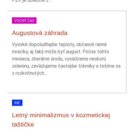
PZP, je dôležité z...
VOĽNÝ ČAS
Augustová záhrada
Vysoké dopoludňajšie teploty, občasné ranné
mrazíky, aj taký môže byť august. Počas tohto
mesiaca, zberáme úrodu, vysádzame neskorú
zeleninu, zavlažujeme častejšie trávniky a tešíme sa
z rozkvitnutých...
INÉ
Letný minimalizmus v kozmetickej
taštičke