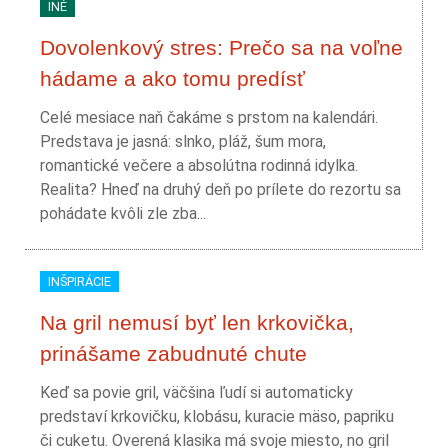
INÉ
Dovolenkový stres: Prečo sa na voľne
hádame a ako tomu predísť
Celé mesiace naň čakáme s prstom na kalendári.
Predstava je jasná: slnko, pláž, šum mora,
romantické večere a absolútna rodinná idylka.
Realita? Hneď na druhý deň po prílete do rezortu sa
pohádate kvôli zle zba...
INŠPIRÁCIE
Na gril nemusí byť len krkovička,
prinášame zabudnuté chute
Keď sa povie gril, väčšina ľudí si automaticky
predstaví krkovičku, klobásu, kuracie mäso, papriku
či cuketu. Overená klasika má svoje miesto, no gril