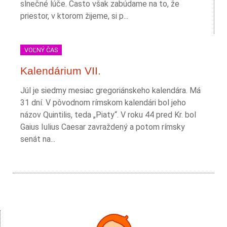
slnečné lúče. Často však zabúdame na to, že
priestor, v ktorom žijeme, si p...
VOĽNÝ ČAS
Kalendárium VII.
Júl je siedmy mesiac gregoriánskeho kalendára. Má
31 dní. V pôvodnom rímskom kalendári bol jeho
názov Quintilis, teda „Piaty“. V roku 44 pred Kr. bol
Gaius Iulius Caesar zavraždený a potom rímsky
senát na...