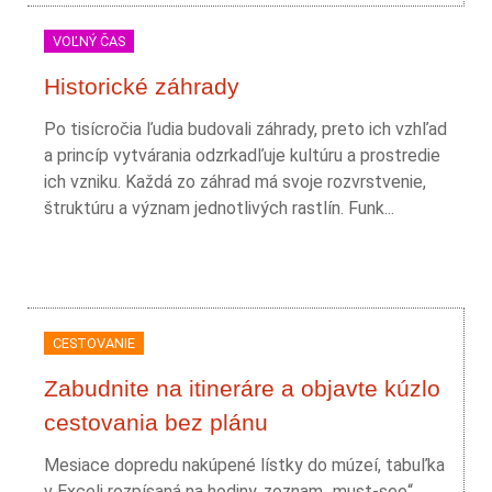
VOĽNÝ ČAS
Historické záhrady
Po tisícročia ľudia budovali záhrady, preto ich vzhľad
a princíp vytvárania odzrkadľuje kultúru a prostredie
ich vzniku. Každá zo záhrad má svoje rozvrstvenie,
štruktúru a význam jednotlivých rastlín. Funk...
CESTOVANIE
Zabudnite na itineráre a objavte kúzlo
cestovania bez plánu
Mesiace dopredu nakúpené lístky do múzeí, tabuľka
v Exceli rozpísaná na hodiny, zoznam „must-see“