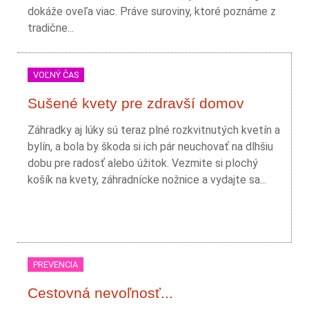
dokáže oveľa viac. Práve suroviny, ktoré poznáme z
tradične...
VOĽNÝ ČAS
Sušené kvety pre zdravší domov
Záhradky aj lúky sú teraz plné rozkvitnutých kvetín a
bylín, a bola by škoda si ich pár neuchovať na dlhšiu
dobu pre radosť alebo úžitok. Vezmite si plochý
košík na kvety, záhradnícke nožnice a vydajte sa...
PREVENCIA
Cestovná nevoľnosť...