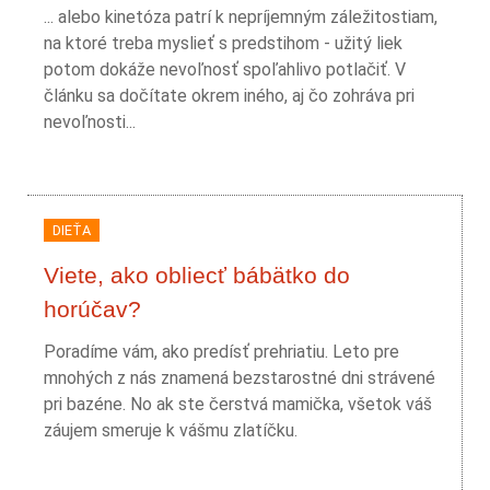
... alebo kinetóza patrí k nepríjemným záležitostiam,
na ktoré treba myslieť s predstihom - užitý liek
potom dokáže nevoľnosť spoľahlivo potlačiť. V
článku sa dočítate okrem iného, aj čo zohráva pri
nevoľnosti...
DIEŤA
Viete, ako obliecť bábätko do
horúčav?
Poradíme vám, ako predísť prehriatiu. Leto pre
mnohých z nás znamená bezstarostné dni strávené
pri bazéne. No ak ste čerstvá mamička, všetok váš
záujem smeruje k vášmu zlatíčku.