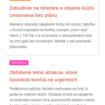
Zabudnite na itineráre a objavte kúzlo
cestovania bez plánu
Mesiace dopredu nakúpené lístky do múzeí, tabuľka
v Exceli rozpísaná na hodiny, zoznam „must-see“
miest z TikTok-u a rezervácie v reštauráciách, kde
sa stôl ujde len vyvoleným. Mnohé z nás premenili
plánovanie...
PREVENCIA
Obľúbené letné atrakcie, ktoré
častokrát končia na urgentoch
Pedikúrové rybičky, detské maľovanie na tvár, či
jazda na vodnom skútri. Situácie, ktoré považujeme
za neškodnú súčasť leta, patria podľa lekárov medzi