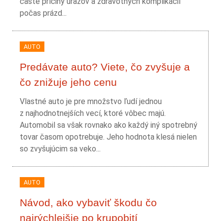
časté príčiny úrazov a zdravotných komplikácií
počas prázd...
AUTO
Predávate auto? Viete, čo zvyšuje a
čo znižuje jeho cenu
Vlastné auto je pre množstvo ľudí jednou
z najhodnotnejších vecí, ktoré vôbec majú.
Automobil sa však rovnako ako každý iný spotrebný
tovar časom opotrebuje. Jeho hodnota klesá nielen
so zvyšujúcim sa veko...
AUTO
Návod, ako vybaviť škodu čo
najrýchlejšie po krupobití