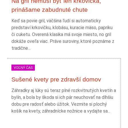
Na gril nemusí byť len krkovička,
prinášame zabudnuté chute
Keď sa povie gril, väčšina ľudí si automaticky
predstaví krkovičku, klobásu, kuracie mäso, papriku
či cuketu. Overená klasika má svoje miesto, no gril
dokáže oveľa viac. Práve suroviny, ktoré poznáme z
tradične...
VOĽNÝ ČAS
Sušené kvety pre zdravší domov
Záhradky aj lúky sú teraz plné rozkvitnutých kvetín a
bylín, a bola by škoda si ich pár neuchovať na dlhšiu
dobu pre radosť alebo úžitok. Vezmite si plochý
košík na kvety, záhradnícke nožnice a vydajte sa...