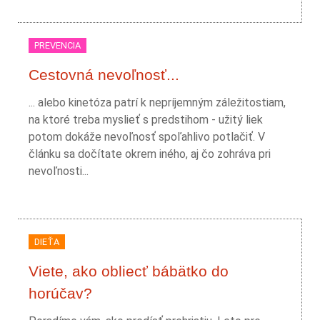
PREVENCIA
Cestovná nevoľnosť...
... alebo kinetóza patrí k nepríjemným záležitostiam,
na ktoré treba myslieť s predstihom - užitý liek
potom dokáže nevoľnosť spoľahlivo potlačiť. V
článku sa dočítate okrem iného, aj čo zohráva pri
nevoľnosti...
DIEŤA
Viete, ako obliecť bábätko do
horúčav?