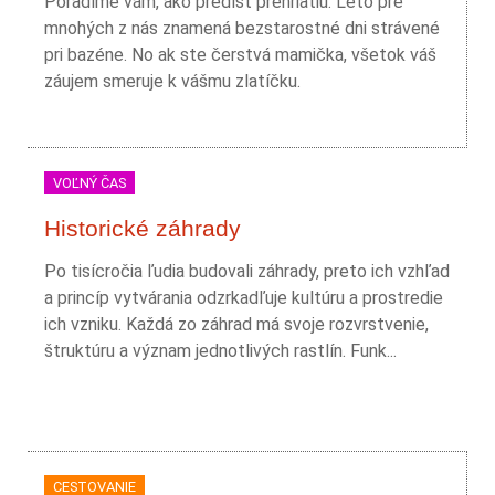
Poradíme vám, ako predísť prehriatiu. Leto pre
mnohých z nás znamená bezstarostné dni strávené
pri bazéne. No ak ste čerstvá mamička, všetok váš
záujem smeruje k vášmu zlatíčku.
VOĽNÝ ČAS
Historické záhrady
Po tisícročia ľudia budovali záhrady, preto ich vzhľad
a princíp vytvárania odzrkadľuje kultúru a prostredie
ich vzniku. Každá zo záhrad má svoje rozvrstvenie,
štruktúru a význam jednotlivých rastlín. Funk...
CESTOVANIE