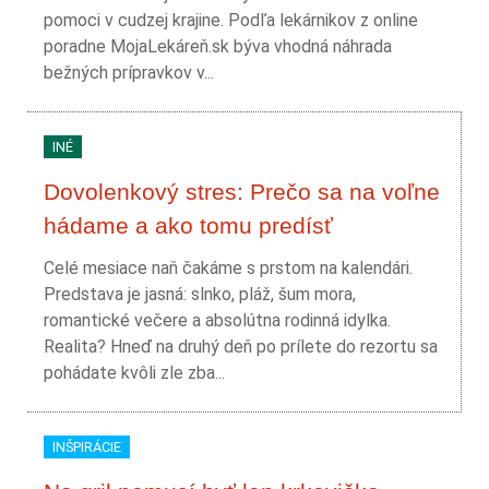
pomoci v cudzej krajine. Podľa lekárnikov z online
poradne MojaLekáreň.sk býva vhodná náhrada
bežných prípravkov v...
INÉ
Dovolenkový stres: Prečo sa na voľne
hádame a ako tomu predísť
Celé mesiace naň čakáme s prstom na kalendári.
Predstava je jasná: slnko, pláž, šum mora,
romantické večere a absolútna rodinná idylka.
Realita? Hneď na druhý deň po prílete do rezortu sa
pohádate kvôli zle zba...
INŠPIRÁCIE