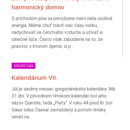
harmonický domov
S príchodom júna sa prirodzene mení naša osobná
energia. Máme chuť tráviť viac času vonku,
nadychovať sa čerstvého vzduchu a užívať si
slnečné lúče. Často však zabúdame na to, že
priestor, v ktorom žijeme, si p...
VOĽNÝ ČAS
Kalendárium VII.
Júl je siedmy mesiac gregoriánskeho kalendára. Má
31 dní. V pôvodnom rímskom kalendári bol jeho
názov Quintilis, teda „Piaty“. V roku 44 pred Kr. bol
Gaius Iulius Caesar zavraždený a potom rímsky
senát na...