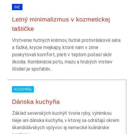
INÉ
Letný minimalizmus v kozmetickej
taštičke
Vrstvenie hutných krémov, hutné protivráskové séra
a ťažké, krycie mejkapy, ktoré nám v zime
poskytovali komfort, pleti v teplom počasí skôr
škodia. Kombinácia potu, mazu a hrubých vrstiev
líčidiel je spoľahliv...
KUCHYŇA
Dánska kuchyňa
Základ severských kuchýň tvoria ryby, výnimkou
nieje ani dánska kuchyňa, v ktorej sa odrážajú okrem
škandidávskych vplyvov aj nemecké kulinárske