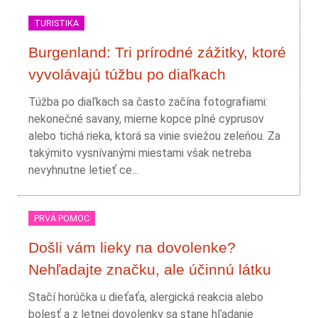
TURISTIKA
Burgenland: Tri prírodné zážitky, ktoré
vyvolávajú túžbu po diaľkach
Túžba po diaľkach sa často začína fotografiami:
nekonečné savany, mierne kopce plné cyprusov
alebo tichá rieka, ktorá sa vinie sviežou zeleňou. Za
takýmito vysnívanými miestami však netreba
nevyhnutne letieť ce...
PRVÁ POMOC
Došli vám lieky na dovolenke?
Nehľadajte značku, ale účinnú látku
Stačí horúčka u dieťaťa, alergická reakcia alebo
bolesť a z letnej dovolenky sa stane hľadanie