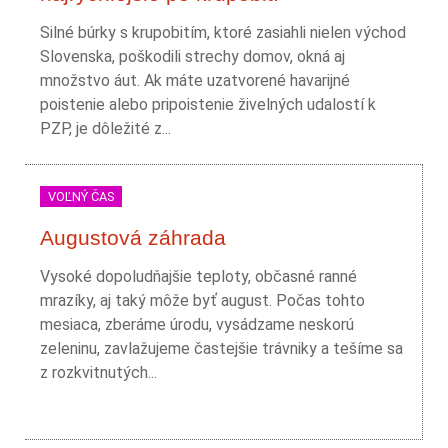
Silné búrky s krupobitím, ktoré zasiahli nielen východ
Slovenska, poškodili strechy domov, okná aj
množstvo áut. Ak máte uzatvorené havarijné
poistenie alebo pripoistenie živelných udalostí k
PZP, je dôležité z...
VOĽNÝ ČAS
Augustová záhrada
Vysoké dopoludňajšie teploty, občasné ranné
mrazíky, aj taký môže byť august. Počas tohto
mesiaca, zberáme úrodu, vysádzame neskorú
zeleninu, zavlažujeme častejšie trávniky a tešíme sa
z rozkvitnutých...