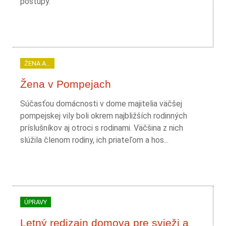
postupy.
ŽENA A...
Žena v Pompejach
Súčasťou domácnosti v dome majitelia väčšej
pompejskej vily boli okrem najbližších rodinných
príslušníkov aj otroci s rodinami. Väčšina z nich
slúžila členom rodiny, ich priateľom a hos...
ÚPRAVY
Letný redizajn domova pre svieži a