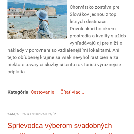
Chorvátsko zostáva pre
Slovákov jednou z top
letných destinácií.
Dovolenkári ho okrem
prostredia a kvality služieb
vyhľadávajú aj pre nižšie
náklady v porovnaní so vzdialenejšími lokalitami. Ani
tejto obľúbenej krajine sa však nevyhol rast cien a za
niektoré tovary či služby si tento rok turisti výraznejšie
priplatia.
Kategória
Cestovanie
Čítať viac...
%AM, %19 %041 %2026 %00:%jún
Sprievodca výberom svadobných