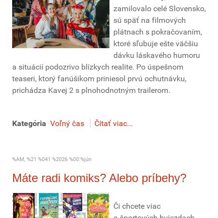
zamilovalo celé Slovensko,
sú späť na filmových
plátnach s pokračovaním,
ktoré sľubuje ešte väčšiu
dávku láskavého humoru
a situácií podozrivo blízkych realite. Po úspešnom
teaseri, ktorý fanúšikom priniesol prvú ochutnávku,
prichádza Kavej 2 s plnohodnotným trailerom.
Kategória
Voľný čas
Čítať viac...
%AM, %21 %041 %2026 %00:%jún
Máte radi komiks? Alebo príbehy?
Či chcete viac
o športových hviezdach