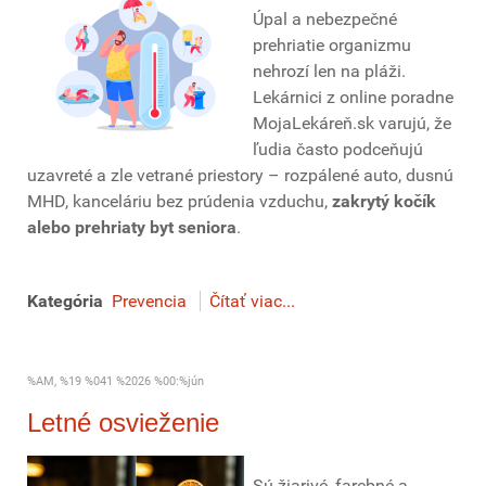
Úpal a nebezpečné
prehriatie organizmu
nehrozí len na pláži.
Lekárnici z online poradne
MojaLekáreň.sk varujú, že
ľudia často podceňujú
uzavreté a zle vetrané priestory – rozpálené auto, dusnú
MHD, kanceláriu bez prúdenia vzduchu,
zakrytý kočík
alebo prehriaty byt seniora
.
Kategória
Prevencia
Čítať viac...
%AM, %19 %041 %2026 %00:%jún
Letné osvieženie
Sú žiarivé, farebné a