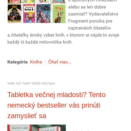
alebo sa len dobre
zasmiať? Vydavateľstvo
Fragment ponúka pre
najmenších čitateľov
a čitateľky široký výber kníh, v ktorom si nájde to svoje
každý či každá milovníčka kníh.
Kategória
Kniha
Čítať viac...
%AM, %21 %041 %2026 %00:%jún
Tabletka večnej mladosti? Tento
nemecký bestseller vás prinúti
zamyslieť sa