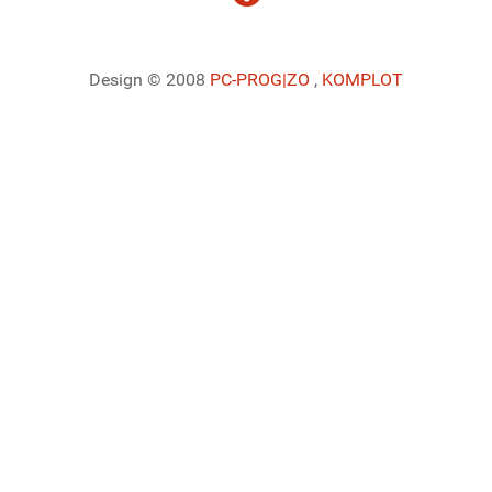
Design © 2008
PC-PROG
|ZO
,
KOMPLOT
Ladiaca konzola systému Joomla!
Sedenie