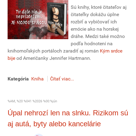
Sú knihy, ktoré čitateľov aj
čitateľky dokážu úplne
rozbiť a vybičovať ich
emócie ako na horskej
dráhe. Medzi také možno
podľa hodnotení na
knihomoľských portáloch zaradiť aj román
Kým srdce
bije
od Američanky Jennifer Hartmann.
Kategória
Kniha
Čítať viac...
%AM, %20 %041 %2026 %00:%jún
Úpal nehrozí len na slnku. Rizikom sú
aj autá, byty alebo kancelárie