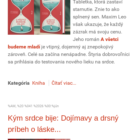
Tabletka, ktorá zastaví
starnutie. Znie to ako
splnený sen. Maxim Leo
však ukazuje, že každý
zázrak má svoju cenu.
Jeho román
A všetci
budeme mladí
je vtipný, dojemný aj znepokojivý
zároveň. Celé sa začína nenápadne. Štyria dobrovoľníci
sa prihlásia do testovania nového lieku na srdce.
Kategória
Kniha
Čítať viac...
%AM, %20 %041 %2026 %00:%jún
Kým srdce bije: Dojímavy a drsný
príbeh o láske...