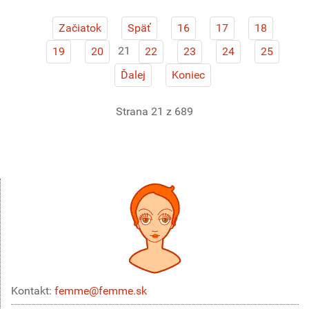
Začiatok
Späť
16
17
18
21
19
20
22
23
24
25
Ďalej
Koniec
Strana 21 z 689
Kontakt:
femme@femme.sk