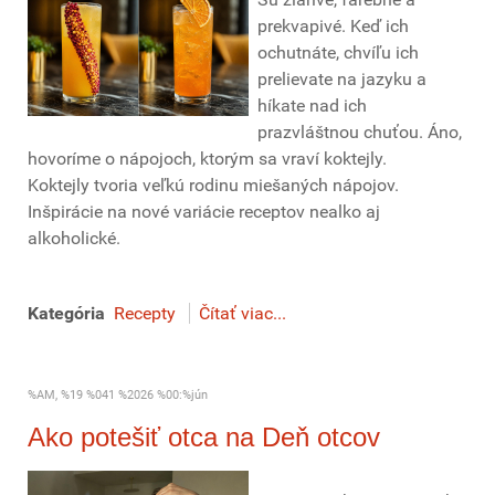
prekvapivé. Keď ich
ochutnáte, chvíľu ich
prelievate na jazyku a
híkate nad ich
prazvláštnou chuťou. Áno,
hovoríme o nápojoch, ktorým sa vraví koktejly.
Koktejly tvoria veľkú rodinu miešaných nápojov.
Inšpirácie na nové variácie receptov nealko aj
alkoholické.
Kategória
Recepty
Čítať viac...
%AM, %19 %041 %2026 %00:%jún
Ako potešiť otca na Deň otcov