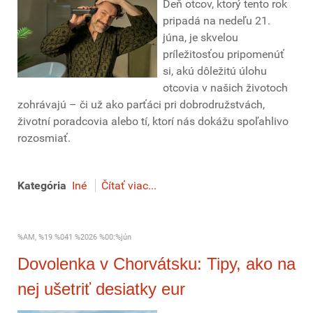
Deň otcov, ktorý tento rok
pripadá na nedeľu 21.
júna, je skvelou
príležitosťou pripomenúť
si, akú dôležitú úlohu
otcovia v našich životoch
zohrávajú – či už ako parťáci pri dobrodružstvách,
životní poradcovia alebo tí, ktorí nás dokážu spoľahlivo
rozosmiať.
Kategória
Iné
Čítať viac...
%AM, %19 %041 %2026 %00:%jún
Dovolenka v Chorvátsku: Tipy, ako na
nej ušetriť desiatky eur