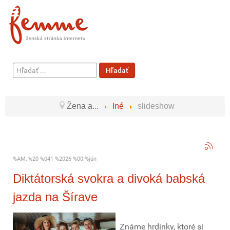
Hľadať
Hľadať
...
Žena a...
Iné
slideshow
%AM, %20 %041 %2026 %00:%jún
Diktátorská svokra a divoká babská
jazda na Šírave
Známe hrdinky, ktoré si