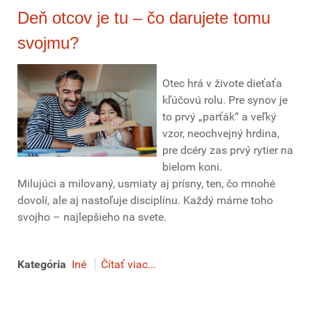
Deň otcov je tu – čo darujete tomu
svojmu?
Otec hrá v živote dieťaťa
kľúčovú rolu. Pre synov je
to prvý „parťák“ a veľký
vzor, neochvejný hrdina,
pre dcéry zas prvý rytier na
bielom koni.
Milujúci a milovaný, usmiaty aj prísny, ten, čo mnohé
dovolí, ale aj nastoľuje disciplínu. Každý máme toho
svojho – najlepšieho na svete.
Kategória
Iné
Čítať viac...