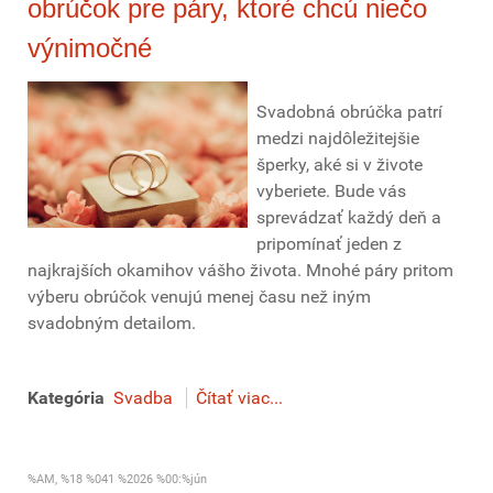
obrúčok pre páry, ktoré chcú niečo
výnimočné
Svadobná obrúčka patrí
medzi najdôležitejšie
šperky, aké si v živote
vyberiete. Bude vás
sprevádzať každý deň a
pripomínať jeden z
najkrajších okamihov vášho života. Mnohé páry pritom
výberu obrúčok venujú menej času než iným
svadobným detailom.
Kategória
Svadba
Čítať viac...
%AM, %18 %041 %2026 %00:%jún