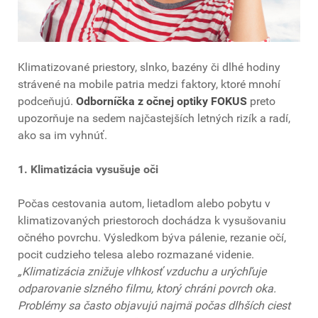
Klimatizované priestory, slnko, bazény či dlhé hodiny
strávené na mobile patria medzi faktory, ktoré mnohí
podceňujú.
Odborníčka z očnej optiky FOKUS
preto
upozorňuje na sedem najčastejších letných rizík a radí,
ako sa im vyhnúť.
1. Klimatizácia vysušuje oči
Počas cestovania autom, lietadlom alebo pobytu v
klimatizovaných priestoroch dochádza k vysušovaniu
očného povrchu. Výsledkom býva pálenie, rezanie očí,
pocit cudzieho telesa alebo rozmazané videnie.
„Klimatizácia znižuje vlhkosť vzduchu a urýchľuje
odparovanie slzného filmu, ktorý chráni povrch oka.
Problémy sa často objavujú najmä počas dlhších ciest