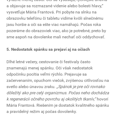
a objavuje sa rozmazané videnie alebo bolesti hlavy,“
vysvetľuje Mária Frantová. Pri pobyte na slnku na
obrazovku telefónu či tabletu vidíme kvôli slnečnému
jasu horšie a oči sa ešte viac namáhajú. Počas roka
pozeráme do obrazoviek viac, ako je potrebné, preto by
sme aspoň na dovolenke mali nechať oči oddychovať.
5. Nedostatok spánku sa prejaví aj na očiach
Dlhé letné večery, cestovanie či festivaly často
znamenajú menej spánku. Oči však nedostatok
odpočinku pocítia veľmi rýchlo. Prejavuje sa
začervenaním, opuchom viečok, zvýšenou citlivosťou na
svetlo alebo únavou zraku.
„Spánok je pre oči rovnako
dôležitý ako pre celý organizmus. Počas neho dochádza
k regenerácii očného povrchu aj okolitých tkanív,“
hovorí
Mária Frantová. Riešením je dostatok kvalitného spánku
a pravidelný režim aj počas dovolenky.