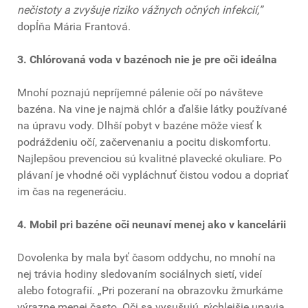
nečistoty a zvyšuje riziko vážnych očných infekcií,”
dopĺňa Mária Frantová.
3. Chlórovaná voda v bazénoch nie je pre oči ideálna
Mnohí poznajú nepríjemné pálenie očí po návšteve
bazéna. Na vine je najmä chlór a ďalšie látky používané
na úpravu vody. Dlhší pobyt v bazéne môže viesť k
podráždeniu očí, začervenaniu a pocitu diskomfortu.
Najlepšou prevenciou sú kvalitné plavecké okuliare. Po
plávaní je vhodné oči vypláchnuť čistou vodou a dopriať
im čas na regeneráciu.
4. Mobil pri bazéne oči neunaví menej ako v kancelárii
Dovolenka by mala byť časom oddychu, no mnohí na
nej trávia hodiny sledovaním sociálnych sietí, videí
alebo fotografií. „Pri pozeraní na obrazovku žmurkáme
výrazne menej často. Oči sa vysušujú, rýchlejšie unavia