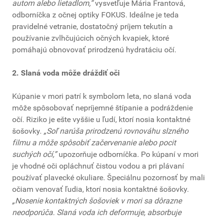
autom alebo lietadlom,“
vysvetľuje Mária Frantová,
odborníčka z očnej optiky FOKUS. Ideálne je teda
pravidelné vetranie, dostatočný príjem tekutín a
používanie zvlhčujúcich očných kvapiek, ktoré
pomáhajú obnovovať prirodzenú hydratáciu očí.
2. Slaná voda môže dráždiť oči
Kúpanie v mori patrí k symbolom leta, no slaná voda
môže spôsobovať nepríjemné štípanie a podráždenie
očí. Riziko je ešte vyššie u ľudí, ktorí nosia kontaktné
šošovky.
„Soľ narúša prirodzenú rovnováhu slzného
filmu a môže spôsobiť začervenanie alebo pocit
suchých očí,”
upozorňuje odborníčka. Po kúpaní v mori
je vhodné oči opláchnuť čistou vodou a pri plávaní
používať plavecké okuliare. Špeciálnu pozornosť by mali
očiam venovať ľudia, ktorí nosia kontaktné šošovky.
„Nosenie kontaktných šošoviek v mori sa dôrazne
neodporúča. Slaná voda ich deformuje, absorbuje