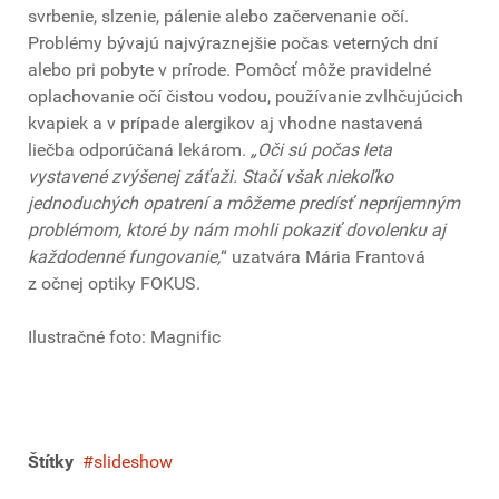
svrbenie, slzenie, pálenie alebo začervenanie očí.
Problémy bývajú najvýraznejšie počas veterných dní
alebo pri pobyte v prírode. Pomôcť môže pravidelné
oplachovanie očí čistou vodou, používanie zvlhčujúcich
kvapiek a v prípade alergikov aj vhodne nastavená
liečba odporúčaná lekárom.
„Oči sú počas leta
vystavené zvýšenej záťaži. Stačí však niekoľko
jednoduchých opatrení a môžeme predísť nepríjemným
problémom, ktoré by nám mohli pokaziť dovolenku aj
každodenné fungovanie,
“ uzatvára Mária Frantová
z očnej optiky FOKUS.
Ilustračné foto: Magnific
Štítky
slideshow