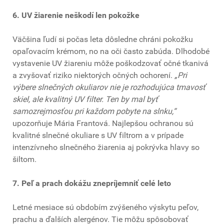
6. UV žiarenie neškodí len pokožke
Väčšina ľudí si počas leta dôsledne chráni pokožku
opaľovacím krémom, no na oči často zabúda. Dlhodobé
vystavenie UV žiareniu môže poškodzovať očné tkanivá
a zvyšovať riziko niektorých očných ochorení.
„Pri
výbere slnečných okuliarov nie je rozhodujúca tmavosť
skiel, ale kvalitný UV filter. Ten by mal byť
samozrejmosťou pri každom pobyte na slnku,“
upozorňuje Mária Frantová. Najlepšou ochranou sú
kvalitné slnečné okuliare s UV filtrom a v prípade
intenzívneho slnečného žiarenia aj pokrývka hlavy so
šiltom.
7. Peľ a prach dokážu znepríjemniť celé leto
Letné mesiace sú obdobím zvýšeného výskytu peľov,
prachu a ďalších alergénov. Tie môžu spôsobovať