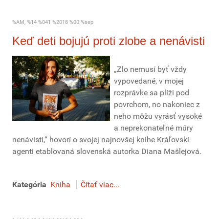
%AM, %14 %041 %2018 %00:%sep
Keď deti bojujú proti zlobe a nenávisti
„Zlo nemusí byť vždy
vypovedané, v mojej
rozprávke sa plíži pod
povrchom, no nakoniec z
neho môžu vyrásť vysoké
a neprekonateľné múry
nenávisti,“ hovorí o svojej najnovšej knihe Kráľovskí
agenti etablovaná slovenská autorka Diana Mašlejová.
Kategória
Kniha
Čítať viac...