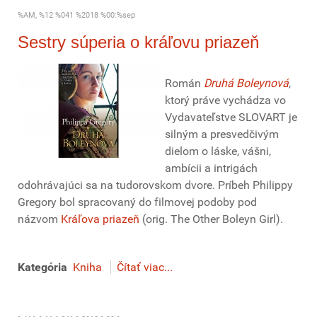
%AM, %12 %041 %2018 %00:%sep
Sestry súperia o kráľovu priazeň
Román
Druhá Boleynová
,
ktorý práve vychádza vo
Vydavateľstve SLOVART je
silným a presvedčivým
dielom o láske, vášni,
ambícii a intrigách
odohrávajúci sa na tudorovskom dvore. Príbeh Philippy
Gregory bol spracovaný do filmovej podoby pod
názvom
Kráľova priazeň
(orig. The Other Boleyn Girl).
Kategória
Kniha
Čítať viac...