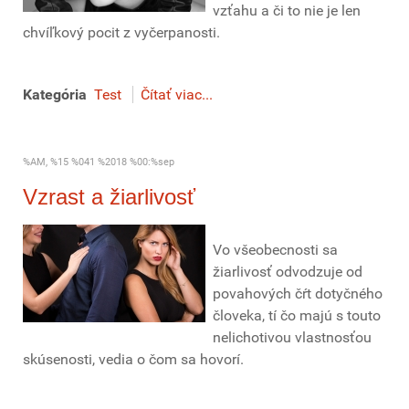
vzťahu a či to nie je len
chvíľkový pocit z vyčerpanosti.
Kategória
Test
Čítať viac...
%AM, %15 %041 %2018 %00:%sep
Vzrast a žiarlivosť
Vo všeobecnosti sa
žiarlivosť odvodzuje od
povahových čŕt dotyčného
človeka, tí čo majú s touto
nelichotivou vlastnosťou
skúsenosti, vedia o čom sa hovorí.