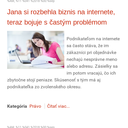
%AM, %11 %041 %2018 %00:%sep
Jana si rozbehla biznis na internete,
teraz bojuje s častým problémom
Podnikateľom na internete
sa často stáva, že im
zákazníci pri objednávke
nechajú nesprávne meno
alebo adresu. Zásielky sa
im potom vracajú, čo ich
zbytočne stojí peniaze. Skúsenosť s tým má aj
podnikateľka zo zvolenského okresu.
Kategória
Právo
Čítať viac...
%AM, %11 %041 %2018 %00:%sep