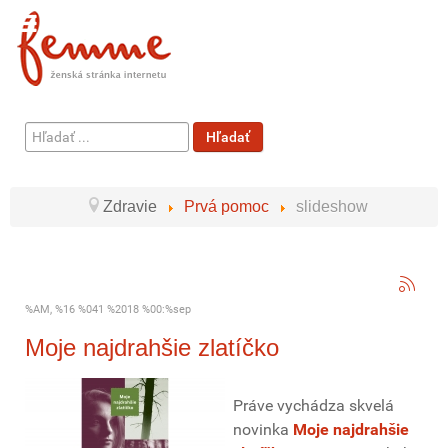
Hľadať
Hľadať
...
Zdravie
Prvá pomoc
slideshow
%AM, %16 %041 %2018 %00:%sep
Moje najdrahšie zlatíčko
Práve vychádza skvelá
novinka
Moje najdrahšie