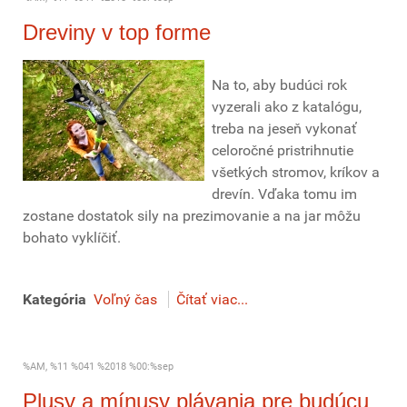
Dreviny v top forme
Na to, aby budúci rok
vyzerali ako z katalógu,
treba na jeseň vykonať
celoročné pristrihnutie
všetkých stromov, kríkov a
drevín. Vďaka tomu im
zostane dostatok sily na prezimovanie a na jar môžu
bohato vyklíčiť.
Kategória
Voľný čas
Čítať viac...
%AM, %11 %041 %2018 %00:%sep
Plusy a mínusy plávania pre budúcu