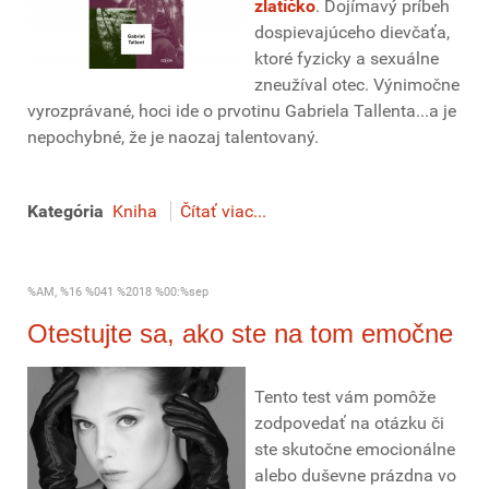
zlatíčko
. Dojímavý príbeh
dospievajúceho dievčaťa,
ktoré fyzicky a sexuálne
zneužíval otec. Výnimočne
vyrozprávané, hoci ide o prvotinu Gabriela Tallenta...a je
nepochybné, že je naozaj talentovaný.
Kategória
Kniha
Čítať viac...
%AM, %16 %041 %2018 %00:%sep
Otestujte sa, ako ste na tom emočne
Tento test vám pomôže
zodpovedať na otázku či
ste skutočne emocionálne
alebo duševne prázdna vo