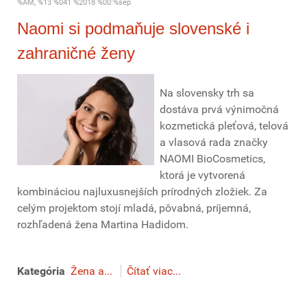
%AM, %13 %041 %2018 %00:%sep
Naomi si podmaňuje slovenské i
zahraničné ženy
Na slovensky trh sa
dostáva prvá výnimočná
kozmetická pleťová, telová
a vlasová rada značky
NAOMI BioCosmetics,
ktorá je vytvorená
kombináciou najluxusnejších prírodných zložiek. Za
celým projektom stojí mladá, pôvabná, príjemná,
rozhľadená žena Martina Hadidom.
Kategória
Žena a...
Čítať viac...