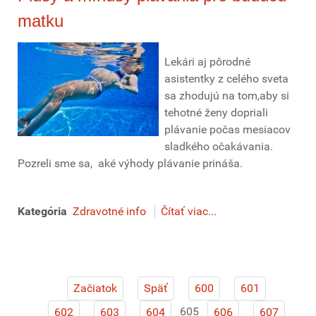
matku
Lekári aj pôrodné
asistentky z celého sveta
sa zhodujú na tom,aby si
tehotné ženy dopriali
plávanie počas mesiacov
sladkého očakávania.
Pozreli sme sa, aké výhody plávanie prináša.
Kategória
Zdravotné info
Čítať viac...
Začiatok
Späť
600
601
605
602
603
604
606
607