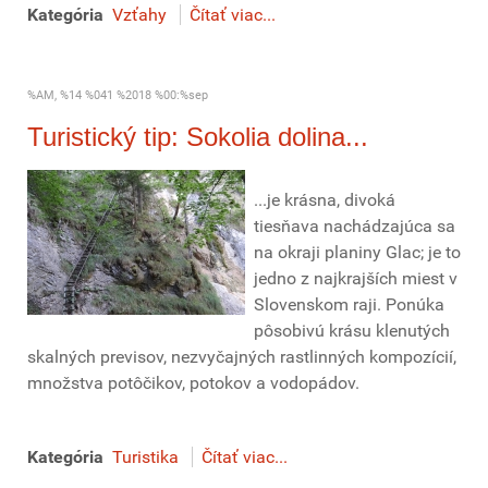
Kategória
Vzťahy
Čítať viac...
%AM, %14 %041 %2018 %00:%sep
Turistický tip: Sokolia dolina...
...je krásna, divoká
tiesňava nachádzajúca sa
na okraji planiny Glac; je to
jedno z najkrajších miest v
Slovenskom raji. Ponúka
pôsobivú krásu klenutých
skalných previsov, nezvyčajných rastlinných kompozícií,
množstva potôčikov, potokov a vodopádov.
Kategória
Turistika
Čítať viac...