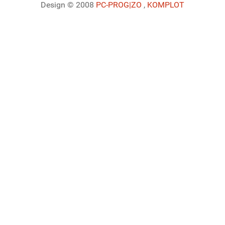
Design © 2008
PC-PROG
|ZO
,
KOMPLOT
Ladiaca konzola systému Joomla!
Sedenie
Informácie o profile
Využitie pamäte