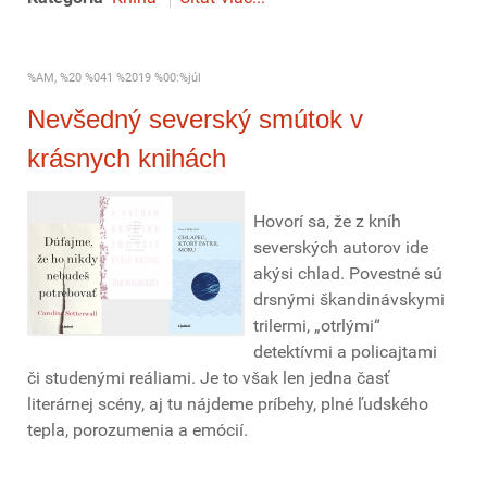
%AM, %20 %041 %2019 %00:%júl
Nevšedný severský smútok v
krásnych knihách
Hovorí sa, že z kníh
severských autorov ide
akýsi chlad. Povestné sú
drsnými škandinávskymi
trilermi, „otrlými“
detektívmi a policajtami
či studenými reáliami. Je to však len jedna časť
literárnej scény, aj tu nájdeme príbehy, plné ľudského
tepla, porozumenia a emócií.