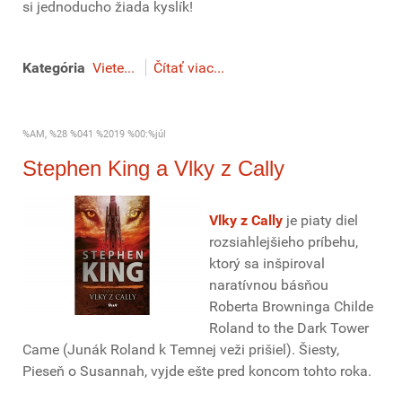
si jednoducho žiada kyslík!
Kategória
Viete...
Čítať viac...
%AM, %28 %041 %2019 %00:%júl
Stephen King a Vlky z Cally
Vlky z Cally
je piaty diel
rozsiahlejšieho príbehu,
ktorý sa inšpiroval
naratívnou básňou
Roberta Browninga Childe
Roland to the Dark Tower
Came (Junák Roland k Temnej veži prišiel). Šiesty,
Pieseň o Susannah, vyjde ešte pred koncom tohto roka.