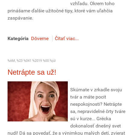
vzhľadu. Okrem toho
prinášame ďalšie užitočné tipy, ktoré vám uľahčia
zaspávanie.
Kategória
Dôverne
Čítať viac...
%AM, %23 %041 %2019 %00:%júl
Netrápte sa už!
Skúmate v zrkadle svoju
tvár a máte pocit
nespokojnosti? Netrápte
sa, nepravidelné črty tváre
sú v kurze... Grécka
dokonalosť dnešný svet
nudí! Dá sa povedať, že s výnimkou malých detí, zvierat