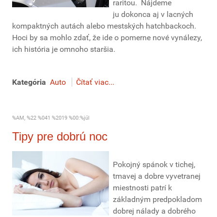
raritou. Nájdeme
ju dokonca aj v lacných
kompaktných autách alebo mestských hatchbackoch.
Hoci by sa mohlo zdať, že ide o pomerne nové vynálezy,
ich história je omnoho staršia.
Kategória
Auto
Čítať viac...
%AM, %22 %041 %2019 %00:%júl
Tipy pre dobrú noc
Pokojný spánok v tichej,
tmavej a dobre vyvetranej
miestnosti patrí k
základným predpokladom
dobrej nálady a dobrého