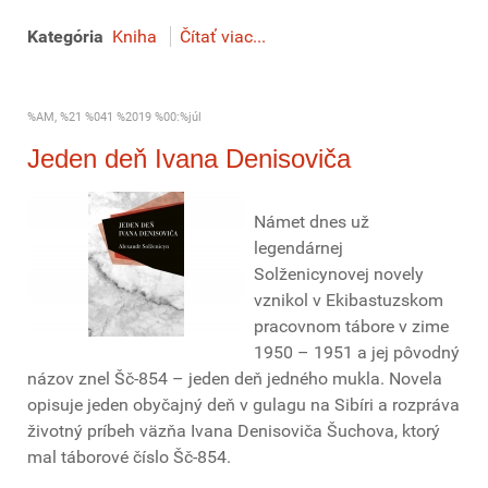
Kategória
Kniha
Čítať viac...
%AM, %21 %041 %2019 %00:%júl
Jeden deň Ivana Denisoviča
Námet dnes už
legendárnej
Solženicynovej novely
vznikol v Ekibastuzskom
pracovnom tábore v zime
1950 – 1951 a jej pôvodný
názov znel Šč-854 – jeden deň jedného mukla. Novela
opisuje jeden obyčajný deň v gulagu na Sibíri a rozpráva
životný príbeh väzňa Ivana Denisoviča Šuchova, ktorý
mal táborové číslo Šč-854.