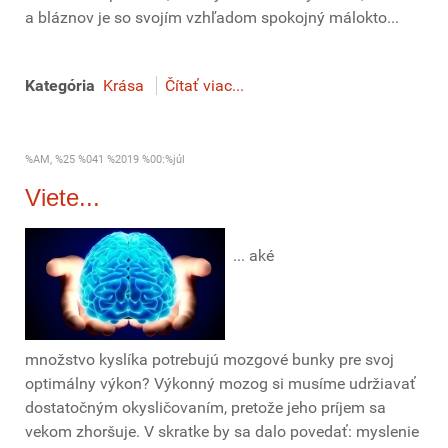
a bláznov je so svojím vzhľadom spokojný málokto...
Kategória
Krása
Čítať viac...
%AM, %25 %041 %2019 %00:%júl
Viete...
... aké
množstvo kyslíka potrebujú mozgové bunky pre svoj
optimálny výkon? Výkonný mozog si musíme udržiavať
dostatočným okysličovaním, pretože jeho príjem sa
vekom zhoršuje. V skratke by sa dalo povedať: myslenie