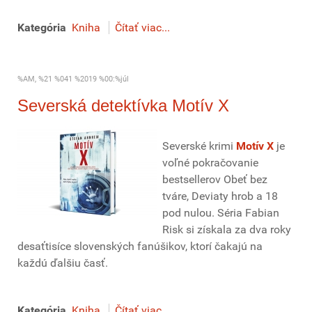
Kategória
Kniha
Čítať viac...
%AM, %21 %041 %2019 %00:%júl
Severská detektívka Motív X
Severské krimi
Motív X
je
voľné pokračovanie
bestsellerov Obeť bez
tváre, Deviaty hrob a 18
pod nulou. Séria Fabian
Risk si získala za dva roky
desaťtisíce slovenských fanúšikov, ktorí čakajú na
každú ďalšiu časť.
Kategória
Kniha
Čítať viac...