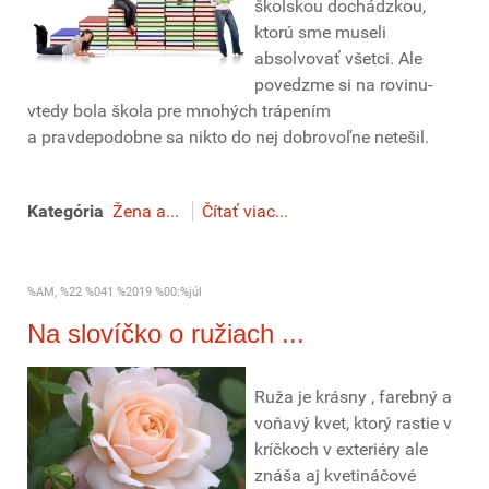
školskou dochádzkou,
ktorú sme museli
absolvovať všetci. Ale
povedzme si na rovinu-
vtedy bola škola pre mnohých trápením
a pravdepodobne sa nikto do nej dobrovoľne netešil.
Kategória
Žena a...
Čítať viac...
%AM, %22 %041 %2019 %00:%júl
Na slovíčko o ružiach ...
Ruža je krásny , farebný a
voňavý kvet, ktorý rastie v
kríčkoch v exteriéry ale
znáša aj kvetináčové