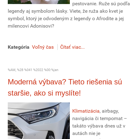
pestovanie. Ruže sú podľa
legendy aj symbolom lásky. Viete, že ruža ako kvet je
symbol, ktorý je odvodeným z legendy o Afrodite a jej
milencovi Adonisovi?
Kategória
Voľný čas
Čítať viac...
%AM, %28 %041 %2022 %00:%jan
Moderná výbava? Tieto riešenia sú
staršie, ako si myslíte!
Klimatizácia
, airbagy,
navigácia či tempomat –
takáto výbava dnes už v
autách nie je