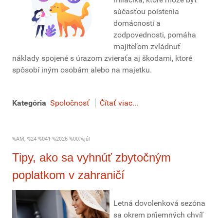
súčasťou poistenia
domácnosti a
zodpovednosti, pomáha
majiteľom zvládnuť
náklady spojené s úrazom zvieraťa aj škodami, ktoré
spôsobí iným osobám alebo na majetku.
Kategória
Spoločnosť
Čítať viac...
%AM, %24 %041 %2026 %00:%júl
Tipy, ako sa vyhnúť zbytočným
poplatkom v zahraničí
Letná dovolenková sezóna
sa okrem príjemných chvíľ