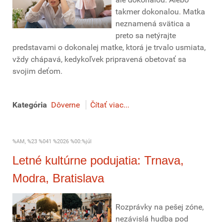
takmer dokonalou. Matka
neznamená svätica a
preto sa netýrajte
predstavami o dokonalej matke, ktorá je trvalo usmiata,
vždy chápavá, kedykoľvek pripravená obetovať sa
svojim deťom.
Kategória
Dôverne
Čítať viac...
%AM, %23 %041 %2026 %00:%júl
Letné kultúrne podujatia: Trnava,
Modra, Bratislava
Rozprávky na pešej zóne,
nezávislá hudba pod