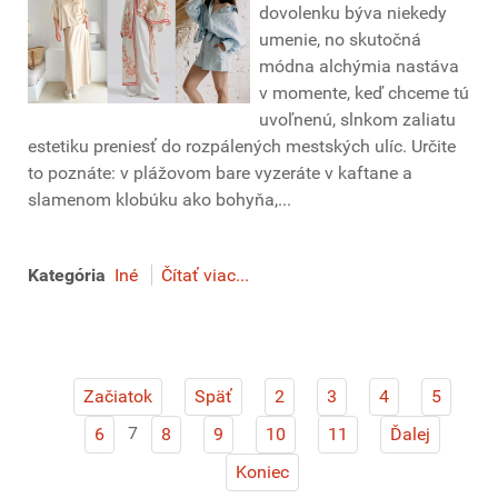
dovolenku býva niekedy
umenie, no skutočná
módna alchýmia nastáva
v momente, keď chceme tú
uvoľnenú, slnkom zaliatu
estetiku preniesť do rozpálených mestských ulíc. Určite
to poznáte: v plážovom bare vyzeráte v kaftane a
slamenom klobúku ako bohyňa,...
Kategória
Iné
Čítať viac...
Začiatok
Späť
2
3
4
5
7
6
8
9
10
11
Ďalej
Koniec