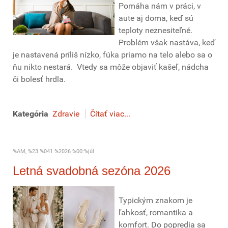
Pomáha nám v práci, v
aute aj doma, keď sú
teploty neznesiteľné.
Problém však nastáva, keď
je nastavená príliš nízko, fúka priamo na telo alebo sa o
ňu nikto nestará. Vtedy sa môže objaviť kašeľ, nádcha
či bolesť hrdla.
Kategória
Zdravie
Čítať viac...
%AM, %23 %041 %2026 %00:%júl
Letná svadobná sezóna 2026
Typickým znakom je
ľahkosť, romantika a
komfort. Do popredia sa