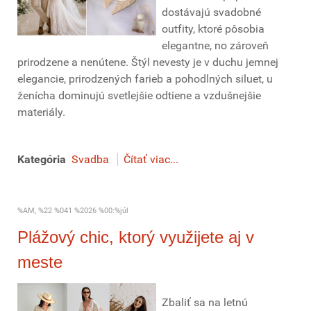
dostávajú svadobné
outfity, ktoré pôsobia
elegantne, no zároveň
prirodzene a nenútene. Štýl nevesty je v duchu jemnej
elegancie, prirodzených farieb a pohodlných siluet, u
ženícha dominujú svetlejšie odtiene a vzdušnejšie
materiály.
Kategória
Svadba
Čítať viac...
%AM, %22 %041 %2026 %00:%júl
Plážový chic, ktorý využijete aj v
meste
Zbaliť sa na letnú