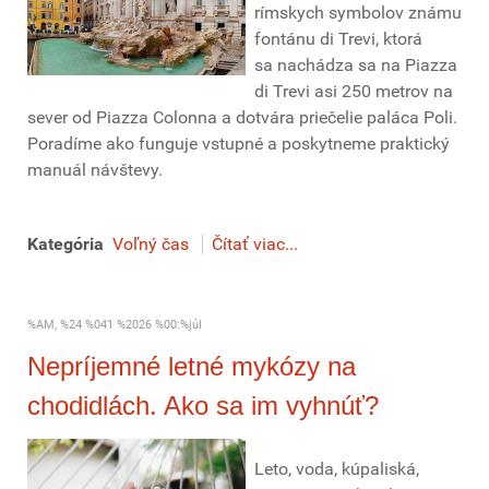
rímskych symbolov známu
fontánu di Trevi, ktorá
sa nachádza sa na Piazza
di Trevi asi 250 metrov na
sever od Piazza Colonna a dotvára priečelie paláca Poli.
Poradíme ako funguje vstupné a poskytneme praktický
manuál návštevy.
Kategória
Voľný čas
Čítať viac...
%AM, %24 %041 %2026 %00:%júl
Nepríjemné letné mykózy na
chodidlách. Ako sa im vyhnúť?
Leto, voda, kúpaliská,