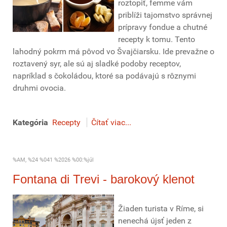
roztopiť, femme vám
priblíži tajomstvo správnej
prípravy fondue a chutné
recepty k tomu. Tento
lahodný pokrm má pôvod vo Švajčiarsku. Ide prevažne o
roztavený syr, ale sú aj sladké podoby receptov,
napríklad s čokoládou, ktoré sa podávajú s rôznymi
druhmi ovocia.
Kategória
Recepty
Čítať viac...
%AM, %24 %041 %2026 %00:%júl
Fontana di Trevi - barokový klenot
Žiaden turista v Ríme, si
nenechá újsť jeden z