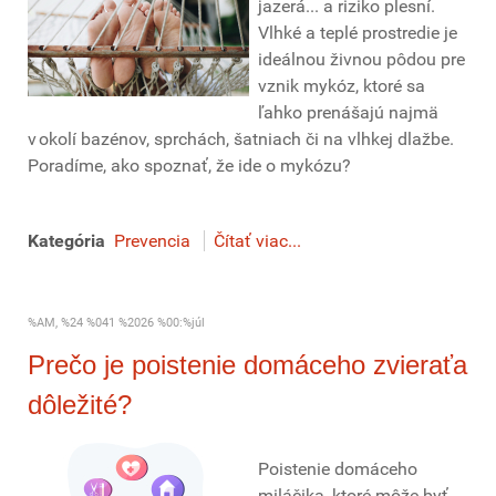
jazerá... a riziko plesní.
Vlhké a teplé prostredie je
ideálnou živnou pôdou pre
vznik mykóz, ktoré sa
ľahko prenášajú najmä
v okolí bazénov, sprchách, šatniach či na vlhkej dlažbe.
Poradíme, ako spoznať, že ide o mykózu?
Kategória
Prevencia
Čítať viac...
%AM, %24 %041 %2026 %00:%júl
Prečo je poistenie domáceho zvieraťa
dôležité?
Poistenie domáceho
miláčika, ktoré môže byť