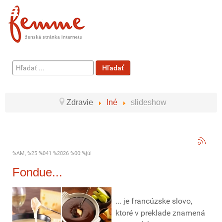
Hľadať
Hľadať
...
Zdravie
Iné
slideshow
%AM, %25 %041 %2026 %00:%júl
Fondue...
... je francúzske slovo,
ktoré v preklade znamená