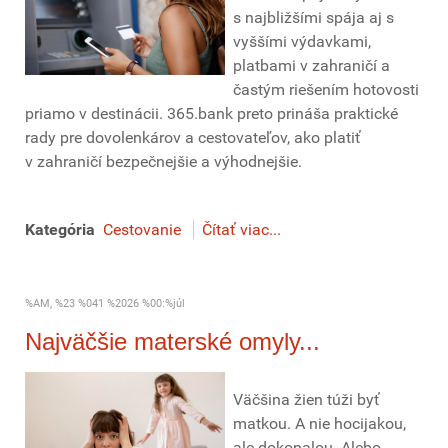
s najbližšími spája aj s
vyššími výdavkami,
platbami v zahraničí a
častým riešením hotovosti
priamo v destinácii. 365.bank preto prináša praktické
rady pre dovolenkárov a cestovateľov, ako platiť
v zahraničí bezpečnejšie a výhodnejšie.
Kategória
Cestovanie
Čítať viac...
%AM, %23 %041 %2026 %00:%júl
Najväčšie materské omyly...
Väčšina žien túži byť
matkou. A nie hocijakou,
ale dokonalou. Alebo