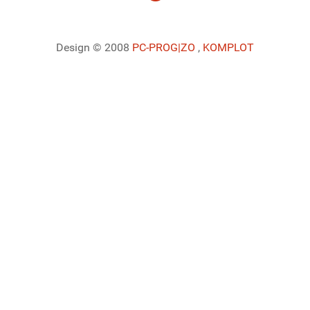
Design © 2008
PC-PROG
|ZO
,
KOMPLOT
Ladiaca konzola systému Joomla!
Sedenie