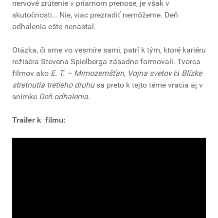
nervové zrútenie v priamom prenose, je však v
skutočnosti… Nie, viac prezradiť nemôžeme. Deň
odhalenia ešte nenastal.
Otázka, či sme vo vesmíre sami, patrí k tým, ktoré kariéru
režiséra Stevena Spielberga zásadne formovali. Tvorca
filmov ako
E. T. – Mimozemšťan
,
Vojna svetov
či
Blízke
stretnutia tretieho druhu
sa preto k tejto téme vracia aj v
snímke
Deň odhalenia
.
Trailer k filmu: