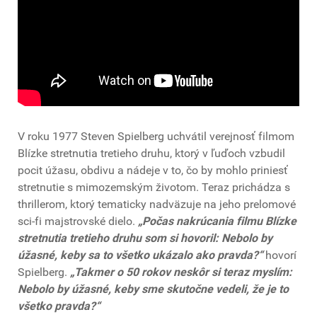
V roku 1977 Steven Spielberg uchvátil verejnosť filmom
Blízke stretnutia tretieho druhu, ktorý v ľuďoch vzbudil
pocit úžasu, obdivu a nádeje v to, čo by mohlo priniesť
stretnutie s mimozemským životom. Teraz prichádza s
thrillerom, ktorý tematicky nadväzuje na jeho prelomové
sci-fi majstrovské dielo.
„Počas nakrúcania filmu Blízke
stretnutia tretieho druhu som si hovoril: Nebolo by
úžasné, keby sa to všetko ukázalo ako pravda?“
hovorí
Spielberg.
„Takmer o 50 rokov neskôr si teraz myslím:
Nebolo by úžasné, keby sme skutočne vedeli, že je to
všetko pravda?“