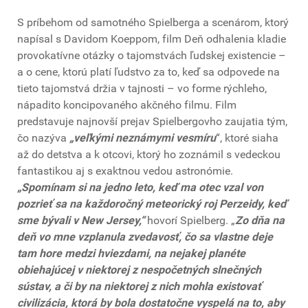
S príbehom od samotného Spielberga a scenárom, ktorý
napísal s Davidom Koeppom, film Deň odhalenia kladie
provokatívne otázky o tajomstvách ľudskej existencie –
a o cene, ktorú platí ľudstvo za to, keď sa odpovede na
tieto tajomstvá držia v tajnosti – vo forme rýchleho,
nápadito koncipovaného akčného filmu. Film
predstavuje najnovší prejav Spielbergovho zaujatia tým,
čo nazýva
„veľkými neznámymi vesmíru
“, ktoré siaha
až do detstva a k otcovi, ktorý ho zoznámil s vedeckou
fantastikou aj s exaktnou vedou astronómie.
„Spomínam si na jedno leto, keď ma otec vzal von
pozrieť sa na každoročný meteorický roj Perzeidy, keď
sme bývali v New Jersey,“
hovorí Spielberg. „
Zo dňa na
deň vo mne vzplanula zvedavosť, čo sa vlastne deje
tam hore medzi hviezdami, na nejakej planéte
obiehajúcej v niektorej z nespočetných slnečných
sústav, a či by na niektorej z nich mohla existovať
civilizácia, ktorá by bola dostatočne vyspelá na to, aby