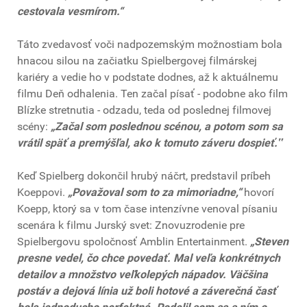
cestovala vesmírom.“
Táto zvedavosť voči nadpozemským možnostiam bola
hnacou silou na začiatku Spielbergovej filmárskej
kariéry a vedie ho v podstate dodnes, až k aktuálnemu
filmu Deň odhalenia. Ten začal písať - podobne ako film
Blízke stretnutia - odzadu, teda od poslednej filmovej
scény:
„Začal som poslednou scénou, a potom som sa
vrátil späť a premýšľal, ako k tomuto záveru dospieť.
‟
Keď Spielberg dokončil hrubý náčrt, predstavil príbeh
Koeppovi.
„Považoval som to za mimoriadne,“
hovorí
Koepp, ktorý sa v tom čase intenzívne venoval písaniu
scenára k filmu Jurský svet: Znovuzrodenie pre
Spielbergovu spoločnosť Amblin Entertainment.
„Steven
presne vedel, čo chce povedať. Mal veľa konkrétnych
detailov a množstvo veľkolepých nápadov. Väčšina
postáv a dejová línia už boli hotové a záverečná časť