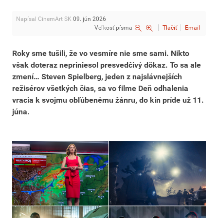
Napísal CinemArt SK
09. jún 2026
Veľkosť písma
Tlačiť
Email
Roky sme tušili, že vo vesmíre nie sme sami. Nikto
však doteraz nepriniesol presvedčivý dôkaz. To sa ale
zmení… Steven Spielberg, jeden z najslávnejších
režisérov všetkých čias, sa vo filme Deň odhalenia
vracia k svojmu obľúbenému žánru, do kín príde už 11.
júna.