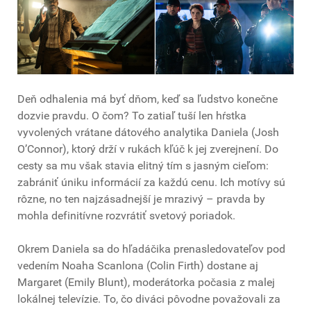
Deň odhalenia má byť dňom, keď sa ľudstvo konečne
dozvie pravdu. O čom? To zatiaľ tuší len hŕstka
vyvolených vrátane dátového analytika Daniela (Josh
O’Connor), ktorý drží v rukách kľúč k jej zverejnení. Do
cesty sa mu však stavia elitný tím s jasným cieľom:
zabrániť úniku informácií za každú cenu. Ich motívy sú
rôzne, no ten najzásadnejší je mrazivý – pravda by
mohla definitívne rozvrátiť svetový poriadok.
Okrem Daniela sa do hľadáčika prenasledovateľov pod
vedením Noaha Scanlona (Colin Firth) dostane aj
Margaret (Emily Blunt), moderátorka počasia z malej
lokálnej televízie. To, čo diváci pôvodne považovali za