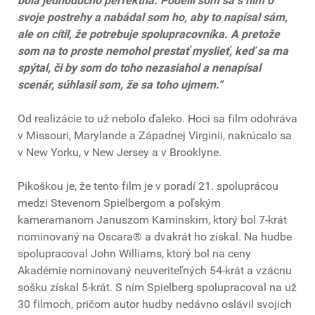
bola jednoducho perfektná. Podelil som sa s ním o
svoje postrehy a nabádal som ho, aby to napísal sám,
ale on cítil, že potrebuje spolupracovníka. A pretože
som na to proste nemohol prestať myslieť, keď sa ma
spýtal, či by som do toho nezasiahol a nenapísal
scenár, súhlasil som, že sa toho ujmem.“
Od realizácie to už nebolo ďaleko. Hoci sa film odohráva
v Missouri, Marylande a Západnej Virginii, nakrúcalo sa
v New Yorku, v New Jersey a v Brooklyne.
Pikoškou je, že tento film je v poradí 21. spoluprácou
medzi Stevenom Spielbergom a poľským
kameramanom Januszom Kaminskim, ktorý bol 7-krát
nominovaný na Oscara® a dvakrát ho získal. Na hudbe
spolupracoval John Williams, ktorý bol na ceny
Akadémie nominovaný neuveriteľných 54-krát a vzácnu
sošku získal 5-krát. S ním Spielberg spolupracoval na už
30 filmoch, pričom autor hudby nedávno oslávil svojich