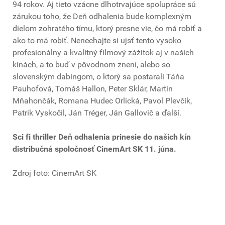
94 rokov. Aj tieto vzácne dlhotrvajúce spolupráce sú
zárukou toho, že Deň odhalenia bude komplexným
dielom zohratého tímu, ktorý presne vie, čo má robiť a
ako to má robiť. Nenechajte si ujsť tento vysoko
profesionálny a kvalitný filmový zážitok aj v našich
kinách, a to buď v pôvodnom znení, alebo so
slovenským dabingom, o ktorý sa postarali Táňa
Pauhofová, Tomáš Hallon, Peter Sklár, Martin
Mňahončák, Romana Hudec Orlická, Pavol Plevčík,
Patrik Vyskočil, Ján Tréger, Ján Gallovič a ďalší.
Sci fi thriller Deň odhalenia prinesie
do našich kín
distribučná spoločnosť CinemArt SK 11. júna.
Zdroj foto: CinemArt SK