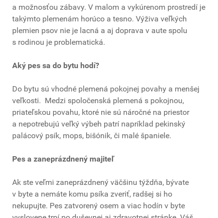
a možnosťou zábavy. V malom a vykúrenom prostredí je
takýmto plemenám horúco a tesno. Výživa veľkých
plemien psov nie je lacná a aj doprava v aute spolu
s rodinou je problematická.
Aký pes sa do bytu hodí?
Do bytu sú vhodné plemená pokojnej povahy a menšej
veľkosti. Medzi spoločenská plemená s pokojnou,
priateľskou povahu, ktoré nie sú náročné na priestor
a nepotrebujú veľký výbeh patrí napríklad pekinský
palácový psík, mops, bišónik, či malé španiele.
Pes a zaneprázdnený majiteľ
Ak ste veľmi zaneprázdnený väčšinu týždňa, bývate
v byte a nemáte komu psíka zveriť, radšej si ho
nekupujte. Pes zatvorený osem a viac hodín v byte
vyslovene trpí po duševnej aj zdravotnej stránke. Váš