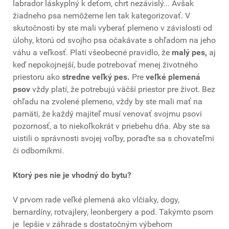
labrador láskyplný k deťom, chrt nezávislý... Avšak
žiadneho psa nemôžeme len tak kategorizovať. V
skutočnosti by ste mali vyberať plemeno v závislosti od
úlohy, ktorú od svojho psa očakávate s ohľadom na jeho
váhu a veľkosť. Platí všeobecné pravidlo, že
malý pes,
aj
keď nepokojnejší, bude potrebovať menej životného
priestoru ako
stredne veľký pes.
Pre
veľké plemená
psov
vždy platí, že potrebujú väčší priestor pre život. Bez
ohľadu na zvolené plemeno, vždy by ste mali mať na
pamäti, že každý majiteľ musí venovať svojmu psovi
pozornosť, a to niekoľkokrát v priebehu dňa. Aby ste sa
uistili o správnosti svojej voľby, poraďte sa s chovateľmi
či odborníkmi.
Ktorý pes nie je vhodný do bytu?
V prvom rade veľké plemená ako vlčiaky, dogy,
bernardíny, rotvajlery, leonbergery a pod. Takýmto psom
je lepšie v záhrade s dostatočným výbehom