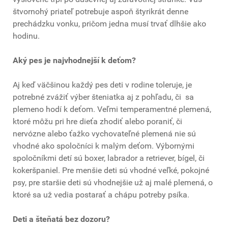
štvornohý priateľ potrebuje aspoň štyrikrát denne
prechádzku vonku, pričom jedna musí trvať dlhšie ako
hodinu.
Aký pes je najvhodnejší k deťom?
Aj keď väčšinou každý pes deti v rodine toleruje, je
potrebné zvážiť výber šteniatka aj z pohľadu, či sa
plemeno hodí k deťom. Veľmi temperamentné plemená,
ktoré môžu pri hre dieťa zhodiť alebo poraniť, či
nervózne alebo ťažko vychovateľné plemená nie sú
vhodné ako spoločníci k malým deťom. Výbornými
spoločníkmi detí sú boxer, labrador a retriever, bígel, či
kokeršpaniel. Pre menšie deti sú vhodné veľké, pokojné
psy, pre staršie deti sú vhodnejšie už aj malé plemená, o
ktoré sa už vedia postarať a chápu potreby psíka.
Deti a šteňatá bez dozoru?