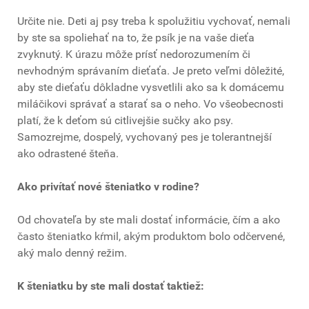
Určite nie. Deti aj psy treba k spolužitiu vychovať, nemali
by ste sa spoliehať na to, že psík je na vaše dieťa
zvyknutý. K úrazu môže prísť nedorozumením či
nevhodným správaním dieťaťa. Je preto veľmi dôležité,
aby ste dieťaťu dôkladne vysvetlili ako sa k domácemu
miláčikovi správať a starať sa o neho. Vo všeobecnosti
platí, že k deťom sú citlivejšie sučky ako psy.
Samozrejme, dospelý, vychovaný pes je tolerantnejší
ako odrastené šteňa.
Ako privítať nové šteniatko v rodine?
Od chovateľa by ste mali dostať informácie, čím a ako
často šteniatko kŕmil, akým produktom bolo odčervené,
aký malo denný režim.
K šteniatku by ste mali dostať taktiež: