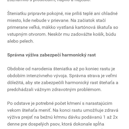
Šteniatku pripravte pokojné, nie príliš teplé ani chladné
miesto, kde nebude v prievane. Na začiatok stačí
primerane veľká, mäkko vystlaná kartónová škatuľa so
vstupným otvorom. Neskôr mu zadovážte košík, búdu
alebo pelech.
Správna výživa zabezpečí harmonický rast
Obdobie od narodenia šteniatka až po koniec rastu je
obdobím intenzívneho vývoja. Správna strava je veľmi
dôležitá, aby ste zabezpečili harmonický rast šteňaťa a
predchádzali vážnym zdravotným problémom.
Po odstave je potrebné počet kŕmení s narastajúcim
vekom šteňaťa meniť. Na konci rastu umožňuje zdravá
výživa prejsť na bežnú kŕmnu dávku podávanú 1 až 2x
denne pre dospelých psov, ktorá dokonale spĺňa