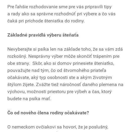
Pre ľahšie rozhodovanie sme pre vás pripravili tipy
a rady ako sa správne rozhodnúť pri výbere a čo vás
čaká pri príchode šteniatka do rodiny.
Základné pravidlá výberu šteňaťa
Nevyberajte si psíka len na základe toho, že sa vám zdá
rozkošný. Nesprávny výber môže skončiť trápením pre
obe strany. Skôr, ako si domov prinesiete šteniatko,
pouvažujte nad tým, čo od štvornohého priateľa
očakávate, aký typ osobnosti ste a akým životným
štýlom žijete. Zvážte tiež náročnosť daného plemena na
výchovu, možnosti priestoru pre výbeh a čas, ktorý
budete na psíka mať.
Čo od nového člena rodiny očakávate?
O nemeckom ovčiakovi sa hovorí, že je poslušný,