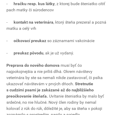
-
hračku resp. kus látky
, z ktorej bude šteniatko cítiť
pach matky či súrodencov
-
kontakt na veterinára
, ktorý šteňa prezeral a pozná
matku a celý vrh
-
očkovací preukaz
so záznamami vakcinácie
-
preukaz pôvodu
, ak je už vydaný.
Preprava do nového domova
musí byť čo
najpokojnejšia a nie príliš dlhá. Okrem návštevy
veterinára by ste sa nemali nikde zastavovať, či psíka
ukazovať návštevám v prvých dňoch.
Stretnutie
s cudzími psami je zakázané až do najbližšieho
preočkovanie šteňaťa.
Uvítanie šteniatka by malo byť
srdečné, no nie hlučné. Nový člen rodiny by nemal
kolovať z rúk do rúk, dôležité je, aby sa šteňa v pokoji
zoznámilo s prostredím, napilo a najedlo.