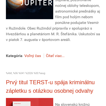
nočnej oblohy teleskopom,
astronomické prednášky aj
film pod holým nebom
ponúkne podujatie Vesmír
v Ružindole. Obec Ružindol pripravila v spolupráci s
Hvezdárňou a planetáriom M. R. Štefánika. Uskutoční sa
v piatok 7. augusta v športovom areáli.
Kategória
Voľný čas
Čítať viac...
%AM, %06 %041 %2026 %00:%aug
Prvý titul TERST-u spája kriminálnu
zápletku s otázkou osobnej odvahy
Na slovenskú knižnú