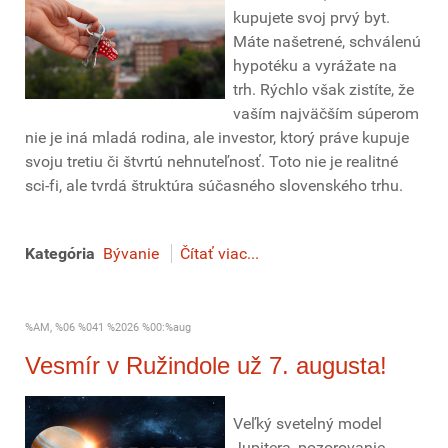
kupujete svoj prvý byt.
Máte našetrené, schválenú
hypotéku a vyrážate na
trh. Rýchlo však zistíte, že
vaším najväčším súperom
nie je iná mladá rodina, ale investor, ktorý práve kupuje
svoju tretiu či štvrtú nehnuteľnosť. Toto nie je realitné
sci-fi, ale tvrdá štruktúra súčasného slovenského trhu.
Kategória
Bývanie
Čítať viac...
%AM, %06 %041 %2026 %00:%aug
Vesmír v Ružindole už 7. augusta!
Veľký svetelný model
Jupitera, pozorovanie