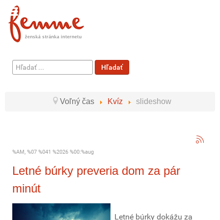
Hľadať
Hľadať
...
Voľný čas
Kvíz
slideshow
%AM, %07 %041 %2026 %00:%aug
Letné búrky preveria dom za pár
minút
Letné búrky dokážu za