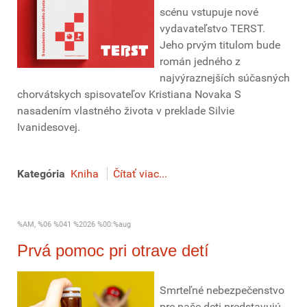
scénu vstupuje nové
vydavateľstvo TERST.
Jeho prvým titulom bude
román jedného z
najvýraznejších súčasných
chorvátskych spisovateľov Kristiana Novaka S
nasadením vlastného života v preklade Silvie
Ivanidesovej.
Kategória
Kniha
Čítať viac...
%AM, %06 %041 %2026 %00:%aug
Prvá pomoc pri otrave detí
Smrteľné nebezpečenstvo
pre naše deti predstavujú