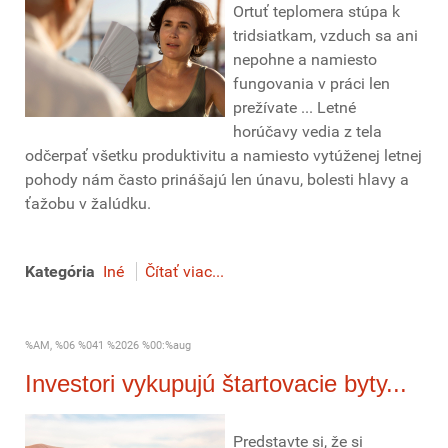
Ortuť teplomera stúpa k
tridsiatkam, vzduch sa ani
nepohne a namiesto
fungovania v práci len
prežívate ... Letné
horúčavy vedia z tela
odčerpať všetku produktivitu a namiesto vytúženej letnej
pohody nám často prinášajú len únavu, bolesti hlavy a
ťažobu v žalúdku.
Kategória
Iné
Čítať viac...
%AM, %06 %041 %2026 %00:%aug
Investori vykupujú štartovacie byty...
Predstavte si, že si