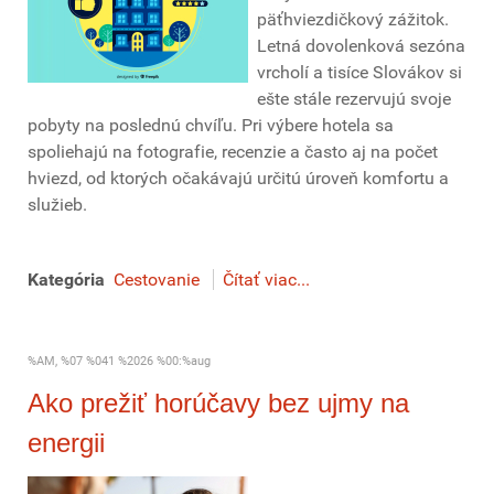
päťhviezdičkový zážitok.
Letná dovolenková sezóna
vrcholí a tisíce Slovákov si
ešte stále rezervujú svoje
pobyty na poslednú chvíľu. Pri výbere hotela sa
spoliehajú na fotografie, recenzie a často aj na počet
hviezd, od ktorých očakávajú určitú úroveň komfortu a
služieb.
Kategória
Cestovanie
Čítať viac...
%AM, %07 %041 %2026 %00:%aug
Ako prežiť horúčavy bez ujmy na
energii