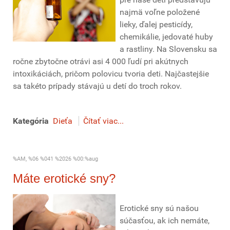
najmä voľne položené
lieky, ďalej pesticídy,
chemikálie, jedovaté huby
a rastliny. Na Slovensku sa
ročne zbytočne otrávi asi 4 000 ľudí pri akútnych
intoxikáciách, pričom polovicu tvoria deti. Najčastejšie
sa takéto prípady stávajú u detí do troch rokov.
Kategória
Dieťa
Čítať viac...
%AM, %06 %041 %2026 %00:%aug
Máte erotické sny?
Erotické sny sú našou
súčasťou, ak ich nemáte,