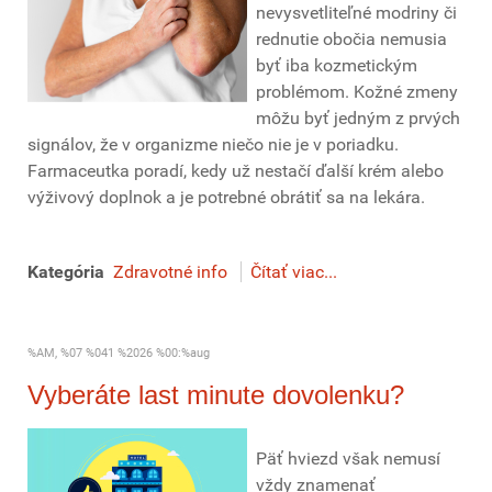
nevysvetliteľné modriny či
rednutie obočia nemusia
byť iba kozmetickým
problémom. Kožné zmeny
môžu byť jedným z prvých
signálov, že v organizme niečo nie je v poriadku.
Farmaceutka poradí, kedy už nestačí ďalší krém alebo
výživový doplnok a je potrebné obrátiť sa na lekára.
Kategória
Zdravotné info
Čítať viac...
%AM, %07 %041 %2026 %00:%aug
Vyberáte last minute dovolenku?
Päť hviezd však nemusí
vždy znamenať