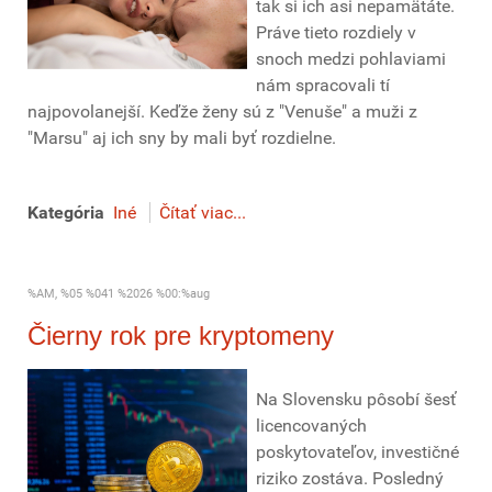
tak si ich asi nepamätáte.
Práve tieto rozdiely v
snoch medzi pohlaviami
nám spracovali tí
najpovolanejší. Keďže ženy sú z "Venuše" a muži z
"Marsu" aj ich sny by mali byť rozdielne.
Kategória
Iné
Čítať viac...
%AM, %05 %041 %2026 %00:%aug
Čierny rok pre kryptomeny
Na Slovensku pôsobí šesť
licencovaných
poskytovateľov, investičné
riziko zostáva. Posledný