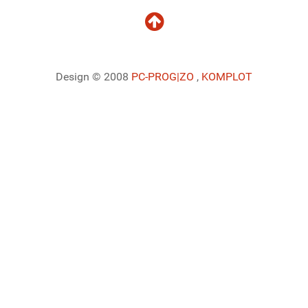
Design © 2008
PC-PROG
|ZO
,
KOMPLOT
Ladiaca konzola systému Joomla!