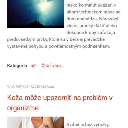
niekoľko minút ukázať, v
akom technickom stave sa
dom nachádza. Nárazový
vietor, prudký dážď alebo
dokonca krúpy zaťažujú
predovšetkým prvky, ktoré sú v bežnej prevádzke
vystavené pohybu a poveternostným podmienkam.
Kategória
Iné
Čítať viac...
%AM, %07 %041 %2026 %00:%aug
Koža môže upozorniť na problém v
organizme
Svrbenie bez vyrážky,