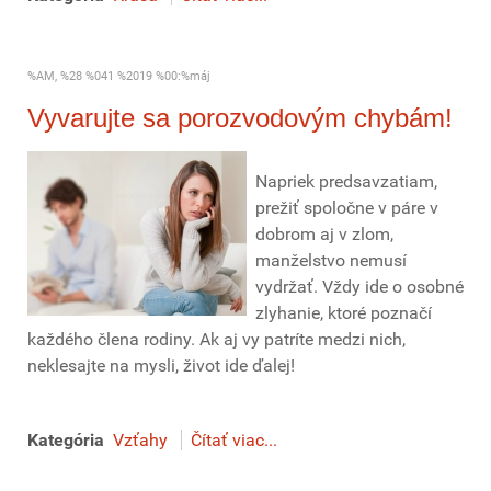
%AM, %28 %041 %2019 %00:%máj
Vyvarujte sa porozvodovým chybám!
Napriek predsavzatiam,
prežiť spoločne v páre v
dobrom aj v zlom,
manželstvo nemusí
vydržať. Vždy ide o osobné
zlyhanie, ktoré poznačí
každého člena rodiny. Ak aj vy patríte medzi nich,
neklesajte na mysli, život ide ďalej!
Kategória
Vzťahy
Čítať viac...