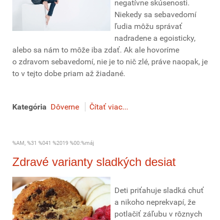
negatívne skúsenosti.
Niekedy sa sebavedomí
ľudia môžu správať
nadradene a egoisticky,
alebo sa nám to môže iba zdať. Ak ale hovoríme
o zdravom sebavedomí, nie je to nič zlé, práve naopak, je
to v tejto dobe priam až žiadané.
Kategória
Dôverne
Čítať viac...
%AM, %31 %041 %2019 %00:%máj
Zdravé varianty sladkých desiat
Deti priťahuje sladká chuť
a nikoho neprekvapí, že
potlačiť záľubu v rôznych