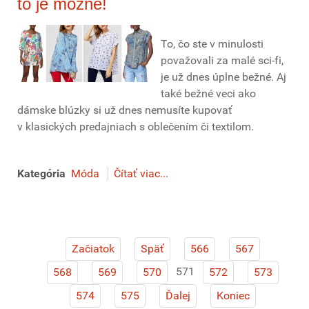
to je možné!
To, čo ste v minulosti
považovali za malé sci-fi,
je už dnes úplne bežné. Aj
také bežné veci ako
dámske blúzky si už dnes nemusíte kupovať
v klasických predajniach s oblečením či textilom.
Kategória
Móda
Čítať viac...
Začiatok
Späť
566
567
571
568
569
570
572
573
574
575
Ďalej
Koniec