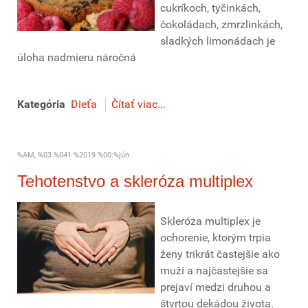
cukríkoch, tyčinkách,
čokoládach, zmrzlinkách,
sladkých limonádach je
úloha nadmieru náročná
Kategória
Dieťa
Čítať viac...
%AM, %03 %041 %2019 %00:%jún
Tehotenstvo a skleróza multiplex
Skleróza multiplex je
ochorenie, ktorým trpia
ženy trikrát častejšie ako
muži a najčastejšie sa
prejaví medzi druhou a
štvrtou dekádou života.