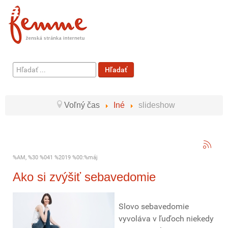
Hľadať
Hľadať
...
Voľný čas
Iné
slideshow
%AM, %30 %041 %2019 %00:%máj
Ako si zvýšiť sebavedomie
Slovo sebavedomie
vyvoláva v ľuďoch niekedy