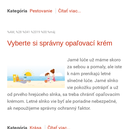
Kategória
Pestovanie
Čítať viac...
%AM, %28 %041 %2019 %00:%máj
Vyberte si správny opaľovací krém
Jarné lúče už máme skoro
za sebou a pomaly, ale iste
k nám prenikajú letné
slnečné lúče. Jarné slnko
vie pokožku potrápiť a už
od prvého hrejúceho slnka, sa treba chrániť opaľovacím
krémom. Letné slnko vie byť ale poriadne nebezpečné,
ak nepoužijeme správny ochranný faktor.
Kategória
Krása
Čítať viac...