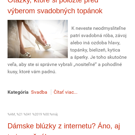
výberom svadobných topánok
K neveste neodmysliteľne
patrí svadobná róba, závoj
alebo iná ozdoba hlavy,
topánky, bielizeň, kytica
a šperky. Je toho skutočne
veľa, aby ste si správne vybrali „nositeľné“ a pohodlné
kusy, ktoré vám padnú.
Kategória
Svadba
Čítať viac...
%AM, %21 %041 %2019 %00:%máj
Dámske blúzky z internetu? Áno, aj