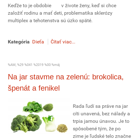
Keďže to je obdobie v živote ženy, keď si chce
založiť rodinu a mať deti, problematika sklerózy
multiplex a tehotenstva sú úzko späté.
Kategória
Dieťa
Čítať viac...
%AM, %29 %041 %2019 %00:%máj
Na jar stavme na zelenú: brokolica,
špenát a fenikel
Rada ľudí sa práve na jar
cíti unavená, bez nálady a
trpia jarnou únavou. Je to
spôsobené tým, že po
zime je ľudské telo značne