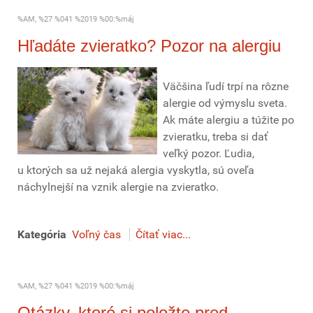
%AM, %27 %041 %2019 %00:%máj
Hľadáte zvieratko? Pozor na alergiu
Väčšina ľudí trpí na rôzne
alergie od výmyslu sveta.
Ak máte alergiu a túžite po
zvieratku, treba si dať
veľký pozor. Ľudia,
u ktorých sa už nejaká alergia vyskytla, sú oveľa
náchylnejší na vznik alergie na zvieratko.
Kategória
Voľný čas
Čítať viac...
%AM, %27 %041 %2019 %00:%máj
Otázky, ktoré si položte pred