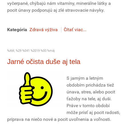
vyčerpané, chýbajú nám vitamíny, minerálne látky a
pocit únavy podporujú aj zlé stravovacie návyky.
Kategória
Zdravá výživa
Čítať viac...
%AM, %29 %041 %2019 %00:%máj
Jarné očista duše aj tela
S jarným a letným
obdobím prichádza tiež
únava, stres, alebo pocit
ťažoby na tele, aj duši.
Práve v tomto období
môže prísť aj pocit radosti,
príprava na niečo nové a pocit uvoľnenia a voľnosti.