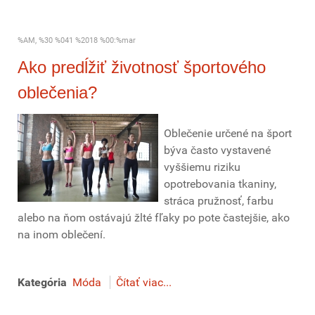
%AM, %30 %041 %2018 %00:%mar
Ako predĺžiť životnosť športového
oblečenia?
Oblečenie určené na šport
býva často vystavené
vyššiemu riziku
opotrebovania tkaniny,
stráca pružnosť, farbu
alebo na ňom ostávajú žlté fľaky po pote častejšie, ako
na inom oblečení.
Kategória
Móda
Čítať viac...