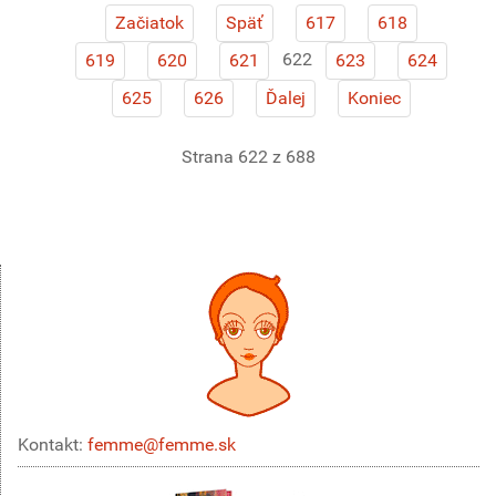
Začiatok
Späť
617
618
622
619
620
621
623
624
625
626
Ďalej
Koniec
Strana 622 z 688
Kontakt:
femme@femme.sk