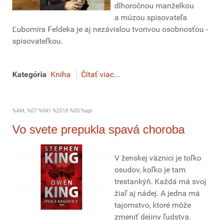
dlhoročnou manželkou
a múzou spisovateľa
Ľubomíra Feldeka je aj nezávislou tvorivou osobnosťou -
spisovateľkou.
Kategória
Kniha
Čítať viac...
%AM, %07 %041 %2018 %00:%apr
Vo svete prepukla spavá choroba
V ženskej väznici je toľko
osudov, koľko je tam
trestankýň. Každá má svoj
žiaľ aj nádej. A jedna má
tajomstvo, ktoré môže
zmeniť dejiny ľudstva.