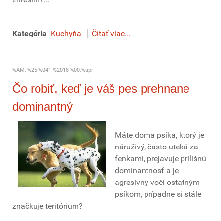
Kategória
Kuchyňa
Čítať viac...
%AM, %25 %041 %2018 %00:%apr
Čo robiť, keď je váš pes prehnane
dominantný
Máte doma psíka, ktorý je
náruživý, často uteká za
fenkami, prejavuje prílišnú
dominantnosť a je
agresívny voči ostatným
psíkom, prípadne si stále
značkuje teritórium?