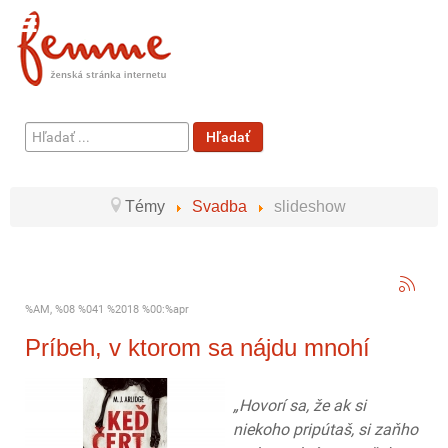
Hľadať
Hľadať
...
Témy
Svadba
slideshow
%AM, %08 %041 %2018 %00:%apr
Príbeh, v ktorom sa nájdu mnohí
„Hovorí sa, že ak si
niekoho pripútaš, si zaňho