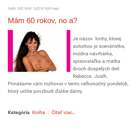
%AM, %02 %041 %2018 %00:%apr
Mám 60 rokov, no a?
Je názov knihy, ktorej
autorkou je scenáristka,
módna návrhárka,
spisovateľka a matka
dvoch dospelých detí
Rebecca Justh.
Prinášame vám rozhovor v tento veľkonočný pondelok,
ktorý určite povzbudí ďalšie dámy.
Kategória
Kniha
Čítať viac...