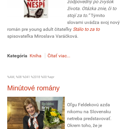
zodpovedný po zvyšok
života. Otázka znie, či to
stojí za to.“
Týmito
slovami uvádza svoj nový
román pre young adult čitateľky
Stálo to za to
spisovateľka Miroslava Varáčková.
Kategória
Kniha
Čítať viac...
%AM, %08 %041 %2018 %00:%apr
Minútové romány
Oľgu Feldekovú azda
nikomu na Slovensku
netreba predstavovať.
Okrem toho, že je