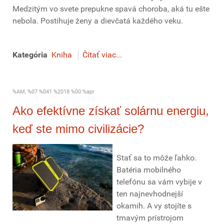
Medzitým vo svete prepukne spavá choroba, aká tu ešte
nebola. Postihuje ženy a dievčatá každého veku.
Kategória
Kniha
Čítať viac...
%AM, %07 %041 %2018 %00:%apr
Ako efektívne získať solárnu energiu,
keď ste mimo civilizácie?
Stať sa to môže ľahko.
Batéria mobilného
telefónu sa vám vybije v
ten najnevhodnejší
okamih. A vy stojíte s
tmavým prístrojom