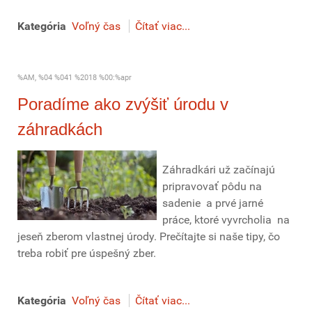
Kategória
Voľný čas
Čítať viac...
%AM, %04 %041 %2018 %00:%apr
Poradíme ako zvýšiť úrodu v
záhradkách
Záhradkári už začínajú
pripravovať pôdu na
sadenie a prvé jarné
práce, ktoré vyvrcholia na
jeseň zberom vlastnej úrody. Prečítajte si naše tipy, čo
treba robiť pre úspešný zber.
Kategória
Voľný čas
Čítať viac...