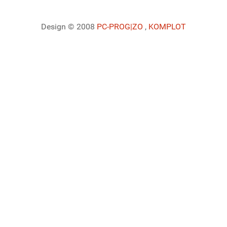
Design © 2008
PC-PROG
|ZO
,
KOMPLOT
Ladiaca konzola systému Joomla!
Sedenie
Informácie o profile