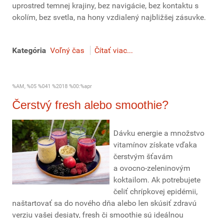
uprostred temnej krajiny, bez navigácie, bez kontaktu s
okolím, bez svetla, na hony vzdialený najbližšej zásuvke.
Kategória
Voľný čas
Čítať viac...
%AM, %05 %041 %2018 %00:%apr
Čerstvý fresh alebo smoothie?
Dávku energie a množstvo
vitamínov získate vďaka
čerstvým šťavám
a ovocno-zeleninovým
koktailom. Ak potrebujete
čeliť chrípkovej epidémii,
naštartovať sa do nového dňa alebo len skúsiť zdravú
verziu vašej desiaty, fresh či smoothie sú ideálnou