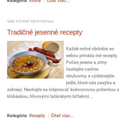
Kategória
Kniha
Čítať viac...
%AM, %15 %041 %2018 %00:%nov
Tradičné jesenné recepty
Každé ročné obdobie so
sebou prináša iné recepty.
Počas jesene a zimy
častejšie varíme
strukoviny a výdatnejšie
jedlá, ktoré nás zasýtia a
zahrejú. Nechajte sa inšpirovať šošovicovou polievkou s
klobáskou, hlivovými tatárskymi biftekmi...
Kategória
Recepty
Čítať viac...