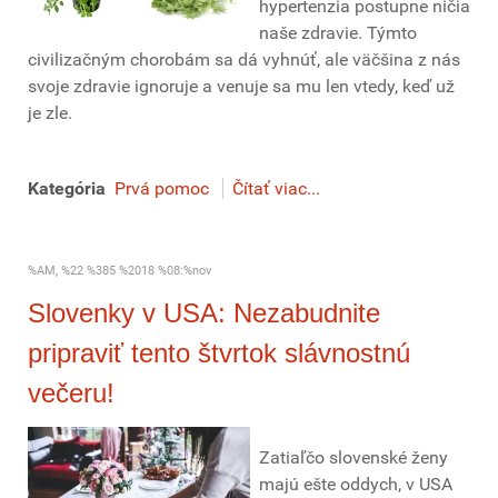
hypertenzia postupne ničia
naše zdravie. Týmto
civilizačným chorobám sa dá vyhnúť, ale väčšina z nás
svoje zdravie ignoruje a venuje sa mu len vtedy, keď už
je zle.
Kategória
Prvá pomoc
Čítať viac...
%AM, %22 %385 %2018 %08:%nov
Slovenky v USA: Nezabudnite
pripraviť tento štvrtok slávnostnú
večeru!
Zatiaľčo slovenské ženy
majú ešte oddych, v USA