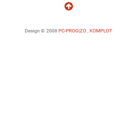
Design © 2008
PC-PROG
|ZO
,
KOMPLOT
Ladiaca konzola systému Joomla!