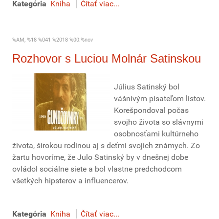
Kategória
Kniha
Čítať viac...
%AM, %18 %041 %2018 %00:%nov
Rozhovor s Luciou Molnár Satinskou
Július Satinský bol
vášnivým pisateľom listov.
Korešpondoval počas
svojho života so slávnymi
osobnosťami kultúrneho
života, širokou rodinou aj s deťmi svojich známych. Zo
žartu hovoríme, že Julo Satinský by v dnešnej dobe
ovládol sociálne siete a bol vlastne predchodcom
všetkých hipsterov a influencerov.
Kategória
Kniha
Čítať viac...