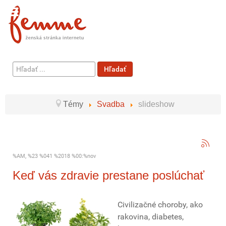
Hľadať
Hľadať
...
Témy
Svadba
slideshow
%AM, %23 %041 %2018 %00:%nov
Keď vás zdravie prestane poslúchať
Civilizačné choroby, ako
rakovina, diabetes,