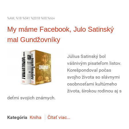
%AM, %18 %041 %2018 %00:%nov
My máme Facebook, Julo Satinský
mal Gundžovníky
Július Satinský bol
vášnivým pisateľom listov.
Korešpondoval počas
svojho života so slávnymi
osobnosťami kultúrneho
života, širokou rodinou aj s
deťmi svojich známych.
Kategória
Kniha
Čítať viac...