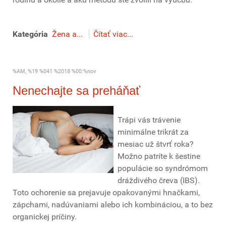
Kategória
Žena a...
Čítať viac...
%AM, %19 %041 %2018 %00:%nov
Nenechajte sa preháňať
Trápi vás trávenie
minimálne trikrát za
mesiac už štvrť roka?
Možno patríte k šestine
populácie so syndrómom
dráždivého čreva (IBS).
Toto ochorenie sa prejavuje opakovanými hnačkami,
zápchami, nadúvaniami alebo ich kombináciou, a to bez
organickej príčiny.