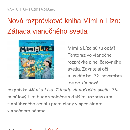
%AM, %18 %041 %2018 %00:%nov
Nová rozprávková kniha Mimi a Líza:
Záhada vianočného svetla
Mimi a Líza sú tu opäť!
Tentoraz vo vianočnej
rozprávke plnej čarovného
svetla. Zavrite si oči
a uvidíte ho. 22. novembra
ide do kín nová
rozprávka
Mimi a Líza: Záhada vianočného svetla
. 26-
minútový film bude spoločne s ďalšími rozprávkami
z obľúbeného seriálu premietaný v špeciálnom
vianočnom pásme.