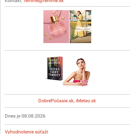
Kontakt:
femme@femme.sk
DobréPočasie.sk
,
iMeteo.sk
Dnes je
08.08.2026
Vyhodnotenie súťaží