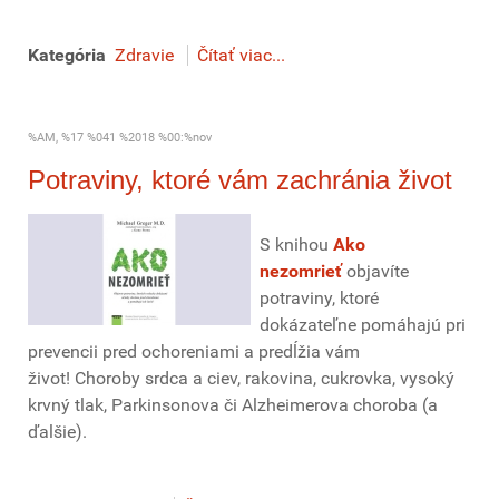
Kategória
Zdravie
Čítať viac...
%AM, %17 %041 %2018 %00:%nov
Potraviny, ktoré vám zachránia život
S knihou
Ako
nezomrieť
objavíte
potraviny, ktoré
dokázateľne pomáhajú pri
prevencii pred ochoreniami a predĺžia vám
život! Choroby srdca a ciev, rakovina, cukrovka, vysoký
krvný tlak, Parkinsonova či Alzheimerova choroba (a
ďalšie).