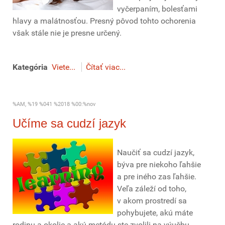
vyčerpaním, bolesťami
hlavy a malátnosťou. Presný pôvod tohto ochorenia
však stále nie je presne určený.
Kategória
Viete...
Čítať viac...
%AM, %19 %041 %2018 %00:%nov
Učíme sa cudzí jazyk
Naučiť sa cudzí jazyk,
býva pre niekoho ľahšie
a pre iného zas ľahšie.
Veľa záleží od toho,
v akom prostredí sa
pohybujete, akú máte
rodinu a okolie a akú metódu ste zvolili na výučbu.