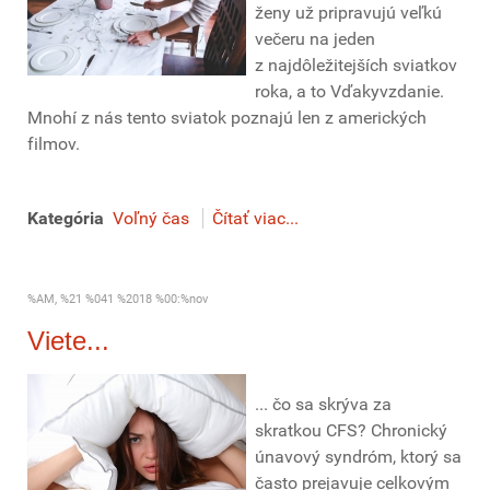
ženy už pripravujú veľkú
večeru na jeden
z najdôležitejších sviatkov
roka, a to Vďakyvzdanie.
Mnohí z nás tento sviatok poznajú len z amerických
filmov.
Kategória
Voľný čas
Čítať viac...
%AM, %21 %041 %2018 %00:%nov
Viete...
... čo sa skrýva za
skratkou CFS? Chronický
únavový syndróm, ktorý sa
často prejavuje celkovým