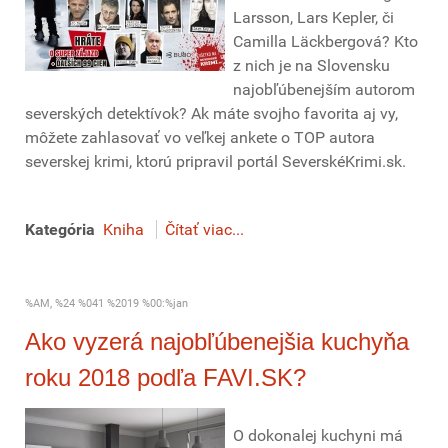
Larsson, Lars Kepler, či
Camilla Läckbergová? Kto
z nich je na Slovensku
najobľúbenejším autorom
severských detektívok? Ak máte svojho favorita aj vy,
môžete zahlasovať vo veľkej ankete o TOP autora
severskej krimi, ktorú pripravil portál SeverskéKrimi.sk.
Kategória
Kniha
Čítať viac...
%AM, %24 %041 %2019 %00:%jan
Ako vyzerá najobľúbenejšia kuchyňa
roku 2018 podľa FAVI.SK?
O dokonalej kuchyni má