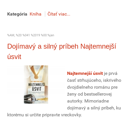
Kategória
Kniha
Čítať viac...
%AM, %20 %041 %2019 %00:%jan
Dojímavý a silný príbeh Najtemnejší
úsvit
Najtemnejší úsvit
je prvá
časť strhujúceho, iskrivého
dvojdielneho románu pre
ženy od bestsellerovej
autorky. Mimoriadne
dojímavý a silný príbeh, ku
ktorému si určite pripravte vreckovky.