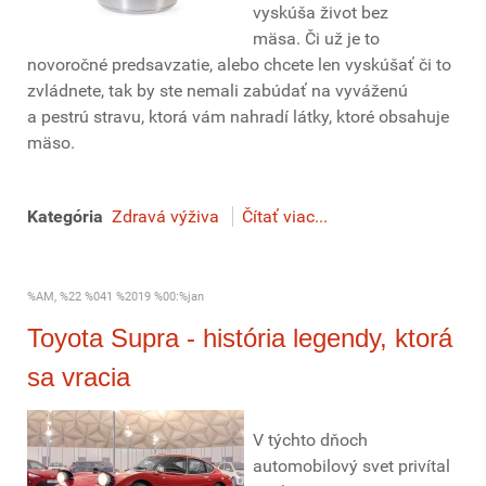
vyskúša život bez
mäsa. Či už je to
novoročné predsavzatie, alebo chcete len vyskúšať či to
zvládnete, tak by ste nemali zabúdať na vyváženú
a pestrú stravu, ktorá vám nahradí látky, ktoré obsahuje
mäso.
Kategória
Zdravá výživa
Čítať viac...
%AM, %22 %041 %2019 %00:%jan
Toyota Supra - história legendy, ktorá
sa vracia
V týchto dňoch
automobilový svet privítal