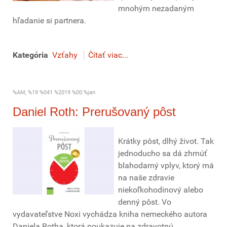
mnohým nezadaným
hľadanie si partnera.
Kategória
Vzťahy
Čítať viac...
%AM, %19 %041 %2019 %00:%jan
Daniel Roth: Prerušovaný pôst
Krátky pôst, dlhý život. Tak
jednoducho sa dá zhrnúť
blahodarný vplyv, ktorý má
na naše zdravie
niekoľkohodinový alebo
denný pôst. Vo
vydavateľstve Noxi vychádza kniha nemeckého autora
Daniela Rotha, ktorá poukazuje na zdravotnú