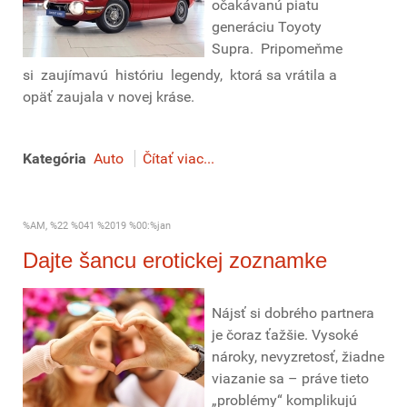
očakávanú piatu
generáciu Toyoty
Supra. Pripomeňme
si zaujímavú históriu legendy, ktorá sa vrátila a
opäť zaujala v novej kráse.
Kategória
Auto
Čítať viac...
%AM, %22 %041 %2019 %00:%jan
Dajte šancu erotickej zoznamke
Nájsť si dobrého partnera
je čoraz ťažšie. Vysoké
nároky, nevyzretosť, žiadne
viazanie sa – práve tieto
„problémy“ komplikujú