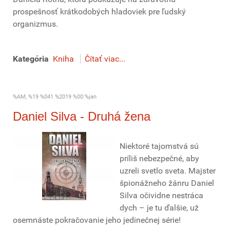
prospešnosť krátkodobých hladoviek pre ľudský
organizmus.
Kategória
Kniha
Čítať viac...
%AM, %19 %041 %2019 %00:%jan
Daniel Silva - Druhá žena
Niektoré tajomstvá sú
príliš nebezpečné, aby
uzreli svetlo sveta. Majster
špionážneho žánru Daniel
Silva očividne nestráca
dych – je tu ďalšie, už
osemnáste pokračovanie jeho jedinečnej série!