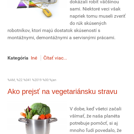
dokázali robiť väčšinou
sami. Niektoré veci však
napriek tomu museli zveriť
do rúk skúsených
robotníkov, ktorí majú dostatok skúseností s
montážnymi, demontážnymi a servisnými prácami.
Kategória
Iné
Čítať viac...
%AM, %22 %041 %2019 %00:%jan
Ako prejsť na vegetariánsku stravu
V dobe, keď všetci začali
všímať, že naša planéta
potrebuje pomôcť, si aj
mnoho ľudí povedalo, že