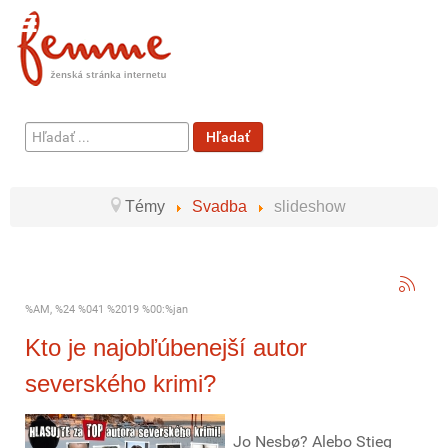
Hľadať
Hľadať
...
Témy
Svadba
slideshow
%AM, %24 %041 %2019 %00:%jan
Kto je najobľúbenejší autor
severského krimi?
Jo Nesbø? Alebo Stieg