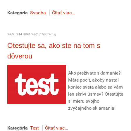
Kategória
Svadba
Čítať viac...
%AM, %14 %041 %2017 %00:%máj
Otestujte sa, ako ste na tom s
dôverou
Ako prežívate sklamanie?
Máte pocit, akoby nastal
koniec sveta alebo sa vám
len skriví úsmev? Otestujte
si mieru svojho
zvyčajného sklamania!
Kategória
Test
Čítať viac...