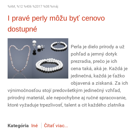
%AM, %12 %406 %2017 %08:%máj
I pravé perly môžu byť cenovo
dostupné
Perla je dielo prírody a už
pohľad a jemný dotyk
prezradia, prečo je ich
cena taká, aká je. Každá je
jedinečná, každá je ťažko
objavená a získaná. Za ich
výnimočnosťou stojí predovšetkým jedinečný vzhľad,
prírodný materiál, ale nepochybne aj ručné spracovanie,
ktoré vyžaduje trpezlivosť, talent a cit každého zlatníka
Kategória
Iné
Čítať viac...