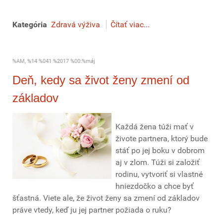
Kategória
Zdravá výživa
Čítať viac...
%AM, %14 %041 %2017 %00:%máj
Deň, kedy sa život ženy zmení od
základov
Každá žena túži mať v
živote partnera, ktorý bude
stáť po jej boku v dobrom
aj v zlom. Túži si založiť
rodinu, vytvoriť si vlastné
hniezdočko a chce byť
šťastná. Viete ale, že život ženy sa zmení od základov
práve vtedy, keď ju jej partner požiada o ruku?