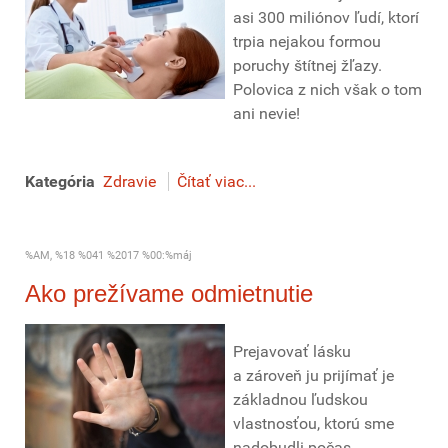
asi 300 miliónov ľudí, ktorí
trpia nejakou formou
poruchy štítnej žľazy.
Polovica z nich však o tom
ani nevie!
Kategória
Zdravie
Čítať viac...
%AM, %18 %041 %2017 %00:%máj
Ako prežívame odmietnutie
Prejavovať lásku
a zároveň ju prijímať je
základnou ľudskou
vlastnosťou, ktorú sme
nadobudli počas