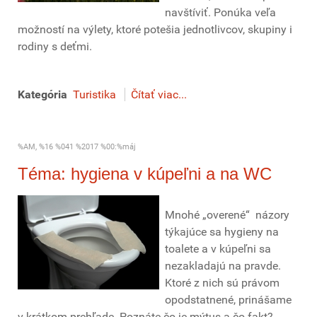
navštíviť. Ponúka veľa
možností na výlety, ktoré potešia jednotlivcov, skupiny i
rodiny s deťmi.
Kategória
Turistika
Čítať viac...
%AM, %16 %041 %2017 %00:%máj
Téma: hygiena v kúpeľni a na WC
Mnohé „overené“ názory
týkajúce sa hygieny na
toalete a v kúpeľni sa
nezakladajú na pravde.
Ktoré z nich sú právom
opodstatnené, prinášame
v krátkom prehľade. Poznáte čo je mýtus a čo fakt?