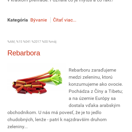
Kategória
Bývanie
Čítať viac...
%AM, %15 %041 %2017 %00:%máj
Rebarbora
Rebarboru zaraďujeme
medzi zeleninu, ktorú
konzumujeme ako ovocie.
Pochádza z Číny a Tibetu;
a na územie Európy sa
dostala vďaka arabským
obchodníkom. U nás má povesť, že je to jedlo
chudobných, lenže - patrí k najzdravším druhom
zeleniny...