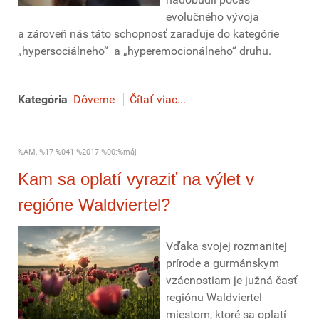
evolučného vývoja
a zároveň nás táto schopnosť zaraďuje do kategórie
„hypersociálneho“ a „hyperemocionálneho“ druhu.
Kategória
Dôverne
Čítať viac...
%AM, %17 %041 %2017 %00:%máj
Kam sa oplatí vyraziť na výlet v
regióne Waldviertel?
Vďaka svojej rozmanitej
prírode a gurmánskym
vzácnostiam je južná časť
regiónu Waldviertel
miestom, ktoré sa oplatí