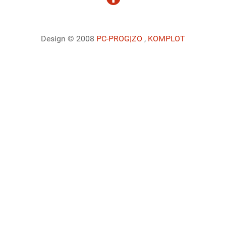
Design © 2008
PC-PROG
|ZO
,
KOMPLOT
Ladiaca konzola systému Joomla!
Sedenie