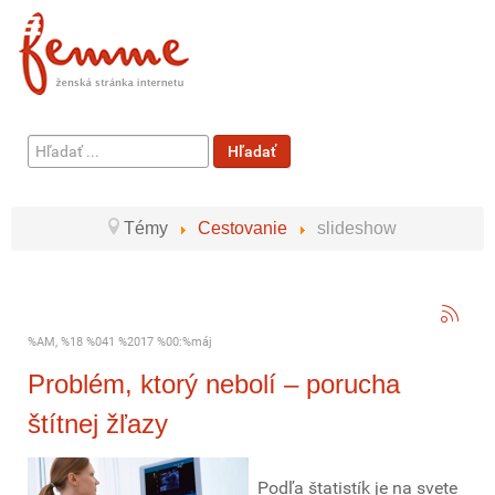
Hľadať
Hľadať
...
Témy
Cestovanie
slideshow
%AM, %18 %041 %2017 %00:%máj
Problém, ktorý nebolí – porucha
štítnej žľazy
Podľa štatistík je na svete