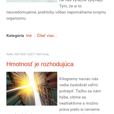
Tým, že si to
neuvedomujeme, prakticky vôbec nepomáhame svojmu
organizmu.
Kategória
Iné
Čítať viac...
%AM, %30 %041 %2017 %00:%máj
Hmotnosť je rozhodujúca
Kilogramy naviac nás
vedia častokrát veľmi
potrápiť. Ťažko sa nám
hýbe, cítime sa
neatraktívne a možno
práve preto si nevieme