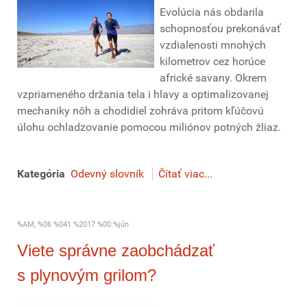
Evolúcia nás obdarila
schopnosťou prekonávať
vzdialenosti mnohých
kilometrov cez horúce
africké savany. Okrem
vzpriameného držania tela i hlavy a optimalizovanej
mechaniky nôh a chodidiel zohráva pritom kľúčovú
úlohu ochladzovanie pomocou miliónov potných žliaz.
Kategória
Odevný slovník
Čítať viac...
%AM, %06 %041 %2017 %00:%jún
Viete správne zaobchádzať
s plynovým grilom?