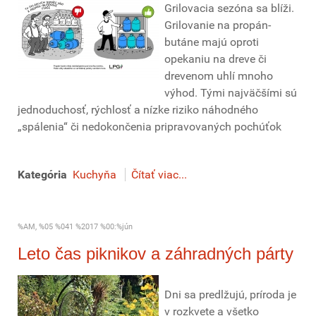
Grilovacia sezóna sa blíži.
Grilovanie na propán-
butáne majú oproti
opekaniu na dreve či
drevenom uhlí mnoho
výhod. Tými najväčšími sú
jednoduchosť, rýchlosť a nízke riziko náhodného
„spálenia“ či nedokončenia pripravovaných pochúťok
Kategória
Kuchyňa
Čítať viac...
%AM, %05 %041 %2017 %00:%jún
Leto čas piknikov a záhradných párty
Dni sa predlžujú, príroda je
v rozkvete a všetko