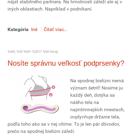
nájsť stabilného partnera. Na hmotnosti záleží ale aj v
iných oblastiach. Napríklad v podnikaní.
Kategória
Iné
Čítať viac...
%AM, %30 %041 %2017 %00:%máj
Nosíte správnu veľkosť podprsenky?
Na spodnej bielizni nemá
význam šetriť! Nosíme ju
každý deň, dotýka sa
nášho tela na
najintímnejších miestach,
ovplyvňuje držanie tela,
podľa toho ako sa v nej cítime. To je len pár dôvodov,
prečo na spodnej bielizni záleží.