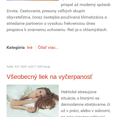
prispel až moderný spôsob
života. Cestovanie, presuny veľkých skupín
obyvateľstva, čoraz častejšie používaná klimatizácia a
striedanie partnerov s vysokou frekvenciou dnes
prispieva k známemu ochoreniu. Reč je o chlamýdiách.
Kategória
Iné
Čítať viac...
%AM, %31 %041 %2017 %00:%máj
Všeobecný liek na vyčerpanosť
Hektické stresujúce
situácie, s ktorými sa
dennodenne stretávame, či
už v práci, alebo v súkromí,
na nás výrazne vplývajú.