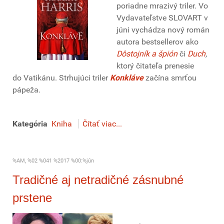
poriadne mrazivý triler. Vo
Vydavateľstve SLOVART v
júni vychádza nový román
autora bestsellerov ako
Dôstojník a špión
či
Duch
,
ktorý čitateľa prenesie
do Vatikánu. Strhujúci triler
Konkláve
začína smrťou
pápeža.
Kategória
Kniha
Čítať viac...
%AM, %02 %041 %2017 %00:%jún
Tradičné aj netradičné zásnubné
prstene