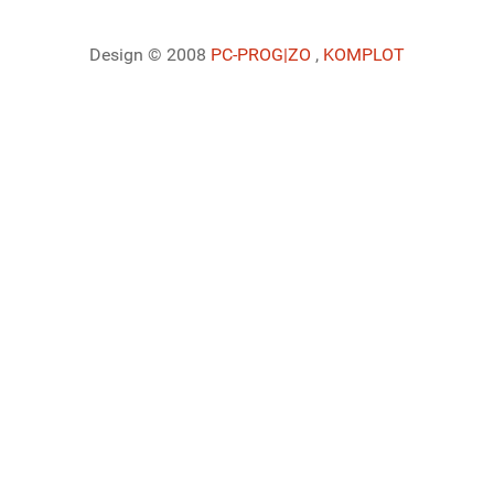
Design © 2008
PC-PROG
|ZO
,
KOMPLOT
Ladiaca konzola systému Joomla!
Sedenie
Informácie o profile