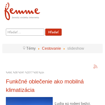
Hľadať
Hľadať
...
Témy
Cestovanie
slideshow
%AM, %08 %041 %2017 %00:%jún
Funkčné oblečenie ako mobilná
klimatizácia
Ľudia sú rodení bežci.