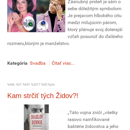
Zásnubný prsteň je sám o
sebe dôležitým symbolom.
Je prejavom hlbokého citu
medzi milujúcim párom,
ktorý plánuje svoj doterajší
vzťah posunúť do ďalšieho
rozmeru,ktorým je manželstvo.
Kategória
Svadba
Čítať viac...
%AM, %01 %041 %2017 %00:%jún
Kam strčiť tých Židov?!
„Táto vojna zničí „všetky
rasovo nainfikované
baktérie židovstva a jeho