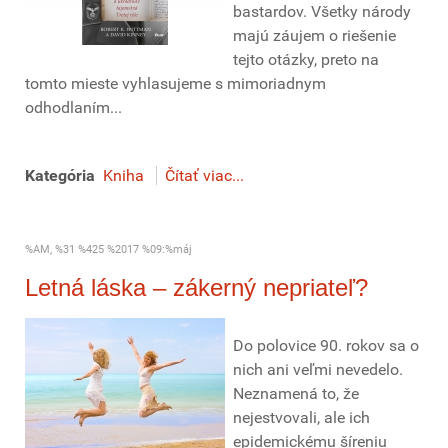
bastardov. Všetky národy
majú záujem o riešenie
tejto otázky, preto na
tomto mieste vyhlasujeme s mimoriadnym
odhodlaním...
Kategória
Kniha
Čítať viac...
%AM, %31 %425 %2017 %09:%máj
Letná láska – zákerný nepriateľ?
Do polovice 90. rokov sa o
nich ani veľmi nevedelo.
Neznamená to, že
nejestvovali, ale ich
epidemickému šíreniu