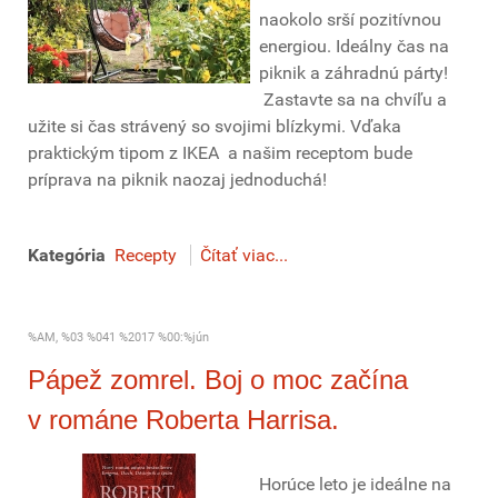
naokolo srší pozitívnou
energiou. Ideálny čas na
piknik a záhradnú párty!
Zastavte sa na chvíľu a
užite si čas strávený so svojimi blízkymi. Vďaka
praktickým tipom z IKEA a našim receptom bude
príprava na piknik naozaj jednoduchá!
Kategória
Recepty
Čítať viac...
%AM, %03 %041 %2017 %00:%jún
Pápež zomrel. Boj o moc začína
v románe Roberta Harrisa.
Horúce leto je ideálne na