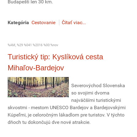
Budapešti len 30 km.
Kategória
Cestovanie
Čítať viac...
%AM, %29 %041 %2016 %00:%nov
Turistický tip: Kyslíková cesta
Mihaľov-Bardejov
Severovýchod Slovenska
so svojimi dvoma
najväčšími turistickými
skvostmi - mestom UNESCO Bardejov a Bardejovskými
Kúpeľmi, je celoročným lákadlom pre turistov. V týchto
dňoch tu dokončujú dve nové atrakcie.