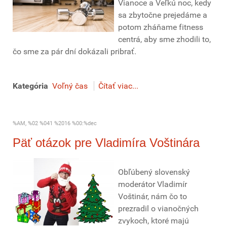
Vianoce a Veľkú noc, kedy
sa zbytočne prejedáme a
potom zháňame fitness
centrá, aby sme zhodili to,
čo sme za pár dní dokázali pribrať.
Kategória
Voľný čas
Čítať viac...
%AM, %02 %041 %2016 %00:%dec
Päť otázok pre Vladimíra Voštinára
Obľúbený slovenský
moderátor Vladimír
Voštinár, nám čo to
prezradil o vianočných
zvykoch, ktoré majú