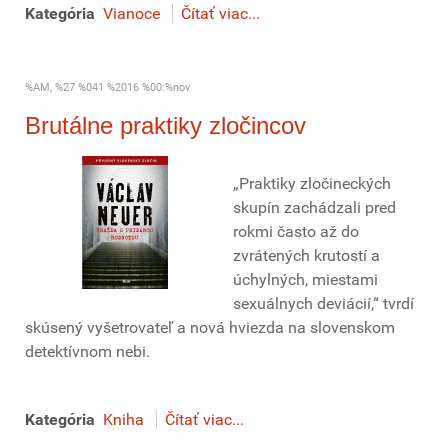
Kategória
Vianoce
Čítať viac...
%AM, %27 %041 %2016 %00:%nov
Brutálne praktiky zločincov
„Praktiky zločineckých
skupín zachádzali pred
rokmi často až do
zvrátených krutostí a
úchylných, miestami
sexuálnych deviácií,“ tvrdí
skúsený vyšetrovateľ a nová hviezda na slovenskom
detektívnom nebi.
Kategória
Kniha
Čítať viac...