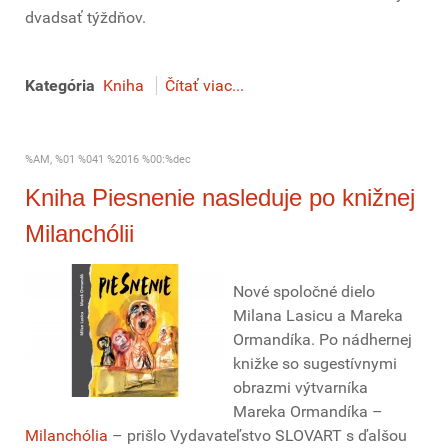
dvadsať týždňov.
Kategória
Kniha
Čítať viac...
%AM, %01 %041 %2016 %00:%dec
Kniha Piesnenie nasleduje po knižnej
Milanchólii
Nové spoločné dielo
Milana Lasicu a Mareka
Ormandíka. Po nádhernej
knižke so sugestívnymi
obrazmi výtvarníka
Mareka Ormandíka –
Milanchólia
– prišlo Vydavateľstvo SLOVART s ďalšou