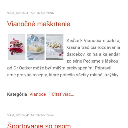
%AM, %25 %041 %2016 %00:%nov
Vianočné maškrtenie
Keďže k Vianociam patrí aj
krásna tradícia rozdávania
darčekov, kniha a kalendár
zo série Pečieme s láskou
od Dr.Oetker môže byť milým prekvapením. Pripravili
sme pre vás recepty, ktoré potešia všetky mlsné jazýčky.
Kategória
Vianoce
Čítať viac...
%AM, %25 %041 %2016 %00:%nov
Športovanie so psom