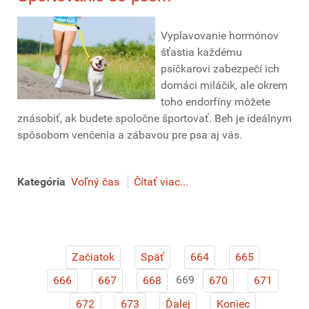
Vyplavovanie hormónov
šťastia každému
psíčkarovi zabezpečí ich
domáci miláčik, ale okrem
toho endorfíny môžete
znásobiť, ak budete spoločne športovať. Beh je ideálnym
spôsobom venčenia a zábavou pre psa aj vás.
Kategória
Voľný čas
Čítať viac...
Začiatok
Späť
664
665
669
666
667
668
670
671
672
673
Ďalej
Koniec