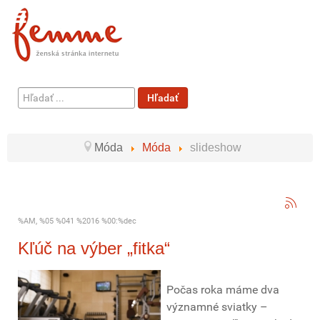
Hľadať
Hľadať
...
Móda
Móda
slideshow
%AM, %05 %041 %2016 %00:%dec
Kľúč na výber „fitka“
Počas roka máme dva
významné sviatky –