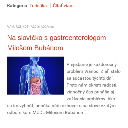
Kategória
Turistika
Čítať viac...
%AM, %28 %041 %2016 %00:%nov
Na slovíčko s gastroenterológom
Milošom Bubánom
Prejedanie je každoročný
problém Vianoc. Žiaľ, stalo
sa súčasťou týchto dní.
Preto nám okrem radosti,
vianočný čas prináša aj
zažívacie problémy. Ako
sa im vyhnúť, ponúka náš rozhovor s na slovo vzatým
odborníkom MUDr. Milošom Bubánom.