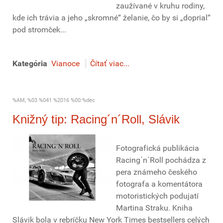
zaužívané v kruhu rodiny,
kde ich trávia a jeho „skromné“ želanie, čo by si „doprial“
pod stromček...
Kategória
Vianoce
Čítať viac...
%AM, %03 %041 %2016 %00:%dec
Knižný tip: Racing´n´Roll, Slávik
Fotografická publikácia
Racing´n´Roll pochádza z
pera známeho českého
fotografa a komentátora
motoristických podujatí
Martina Straku. Kniha
Slávik bola v rebríčku New York Times bestsellers celých