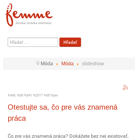
Hľadať
Hľadať
...
Móda
Móda
slideshow
%AM, %08 %041 %2017 %00:%jan
Otestujte sa, čo pre vás znamená
práca
Čo pre vás znamená práca? Dokážete bez nej existovať,