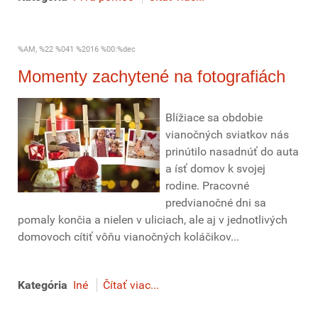
%AM, %22 %041 %2016 %00:%dec
Momenty zachytené na fotografiách
Blížiace sa obdobie
vianočných sviatkov nás
prinútilo nasadnúť do auta
a ísť domov k svojej
rodine. Pracovné
predvianočné dni sa
pomaly končia a nielen v uliciach, ale aj v jednotlivých
domovoch cítiť vôňu vianočných koláčikov...
Kategória
Iné
Čítať viac...