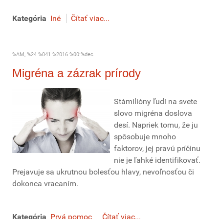
Kategória
Iné
Čítať viac...
%AM, %24 %041 %2016 %00:%dec
Migréna a zázrak prírody
Stámilióny ľudí na svete
slovo migréna doslova
desí. Napriek tomu, že ju
spôsobuje mnoho
faktorov, jej pravú príčinu
nie je ľahké identifikovať.
Prejavuje sa ukrutnou bolesťou hlavy, nevoľnosťou či
dokonca vracaním.
Kategória
Prvá pomoc
Čítať viac...