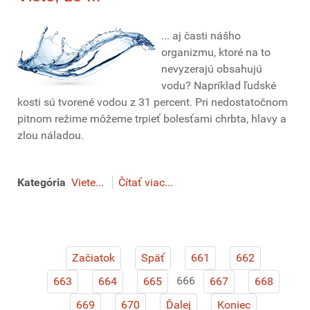
... aj časti nášho
organizmu, ktoré na to
nevyzerajú obsahujú
vodu? Napríklad ľudské
kosti sú tvorené vodou z 31 percent. Pri nedostatočnom
pitnom režime môžeme trpieť bolesťami chrbta, hlavy a
zlou náladou.
Kategória
Viete...
Čítať viac...
Začiatok
Späť
661
662
666
663
664
665
667
668
669
670
Ďalej
Koniec