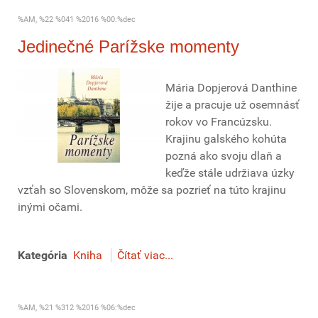
%AM, %22 %041 %2016 %00:%dec
Jedinečné Parížske momenty
Mária Dopjerová Danthine
žije a pracuje už osemnásť
rokov vo Francúzsku.
Krajinu galského kohúta
pozná ako svoju dlaň a
keďže stále udržiava úzky
vzťah so Slovenskom, môže sa pozrieť na túto krajinu
inými očami.
Kategória
Kniha
Čítať viac...
%AM, %21 %312 %2016 %06:%dec