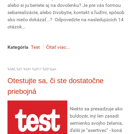
alebo si ju beriete aj na dovolenku? Je pre vás formou
sebarealizácie, alebo živobytie, kontakt s ľuďmi, spôsob
ako niečo dokázať...? Odpovedzte na nasledujúcich 14
otázok...
Kategória
Test
Čítať viac...
%AM, %01 %041 %2017 %00:%jan
Otestujte sa, či ste dostatočne
priebojná
Niekto sa presadzuje ako
buldozér, iný len zasadí
semienko svojho želania,
ďalší je "asertivec" - koná