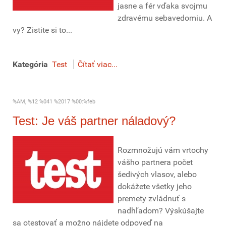
jasne a fér vďaka svojmu
zdravému sebavedomiu. A
vy? Zistite si to...
Kategória
Test
Čítať viac...
%AM, %12 %041 %2017 %00:%feb
Test: Je váš partner náladový?
Rozmnožujú vám vrtochy
vášho partnera počet
šedivých vlasov, alebo
dokážete všetky jeho
premety zvládnuť s
nadhľadom? Výskúšajte
sa otestovať a možno nájdete odpoveď na