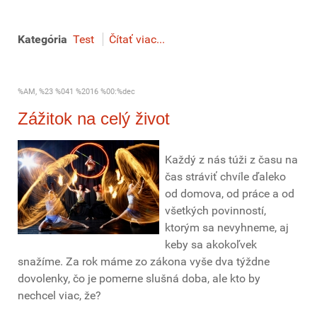
Kategória
Test
Čítať viac...
%AM, %23 %041 %2016 %00:%dec
Zážitok na celý život
Každý z nás túži z času na
čas stráviť chvíle ďaleko
od domova, od práce a od
všetkých povinností,
ktorým sa nevyhneme, aj
keby sa akokoľvek
snažíme. Za rok máme zo zákona vyše dva týždne
dovolenky, čo je pomerne slušná doba, ale kto by
nechcel viac, že?