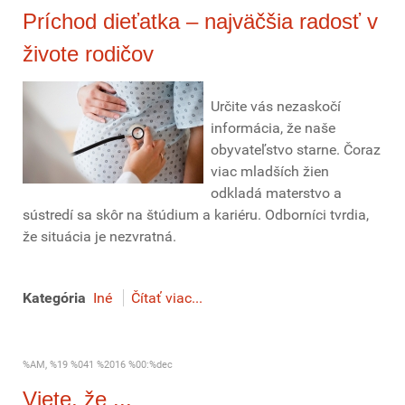
Príchod dieťatka – najväčšia radosť v
živote rodičov
Určite vás nezaskočí
informácia, že naše
obyvateľstvo starne. Čoraz
viac mladších žien
odkladá materstvo a
sústredí sa skôr na štúdium a kariéru. Odborníci tvrdia,
že situácia je nezvratná.
Kategória
Iné
Čítať viac...
%AM, %19 %041 %2016 %00:%dec
Viete, že ...