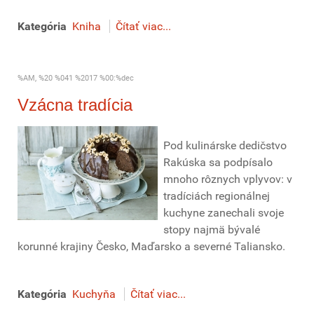
Kategória
Kniha
Čítať viac...
%AM, %20 %041 %2017 %00:%dec
Vzácna tradícia
Pod kulinárske dedičstvo
Rakúska sa podpísalo
mnoho rôznych vplyvov: v
tradíciách regionálnej
kuchyne zanechali svoje
stopy najmä bývalé
korunné krajiny Česko, Maďarsko a severné Taliansko.
Kategória
Kuchyňa
Čítať viac...