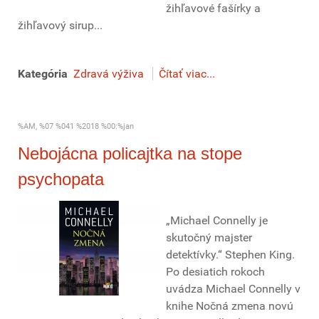
žihľavové fašírky a
žihľavový sirup...
Kategória
Zdravá výživa
Čítať viac...
%AM, %07 %041 %2018 %00:%jan
Nebojácna policajtka na stope
psychopata
„Michael Connelly je
skutočný majster
detektívky.“ Stephen King.
Po desiatich rokoch
uvádza Michael Connelly v
knihe Nočná zmena novú