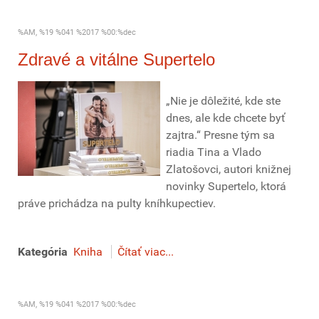
%AM, %19 %041 %2017 %00:%dec
Zdravé a vitálne Supertelo
„Nie je dôležité, kde ste
dnes, ale kde chcete byť
zajtra.“ Presne tým sa
riadia Tina a Vlado
Zlatošovci, autori knižnej
novinky Supertelo, ktorá
práve prichádza na pulty kníhkupectiev.
Kategória
Kniha
Čítať viac...
%AM, %19 %041 %2017 %00:%dec