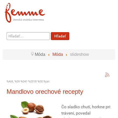
Hľadať
Hľadať
...
Móda
Móda
slideshow
%AM, %09 %041 %2018 %00:%jan
Mandlovo orechové recepty
Čo sladko chutí, horkne pri
trávení, povedal