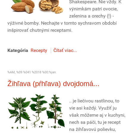
Shakespeare. Nie vždy. K
výnimkám patrí ovocie,
zelenina a orechy (!) -
výživné bomby. Nechajte v tomto sychravom období
inšpirovať chutnými receptami.
Kategória
Recepty
Čítať viac...
%AM, %09 %041 %2018 %00:%jan
Žihľava (pŕhľava) dvojdomá...
.. je liečivou rastlinou, to
vie asi každý. Využiť ju
však môžeme aj v kuchyni,
nech sa páči, tu je recept
na žihľavovú polievku,