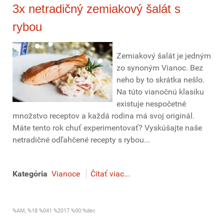
3x netradičný zemiakový šalát s
rybou
Zemiakový šalát je jedným
zo synoným Vianoc. Bez
neho by to skrátka nešlo.
Na túto vianočnú klasiku
existuje nespočetné
množstvo receptov a každá rodina má svoj originál.
Máte tento rok chuť experimentovať? Vyskúšajte naše
netradičné odľahčené recepty s rybou...
Kategória
Vianoce
Čítať viac...
%AM, %18 %041 %2017 %00:%dec