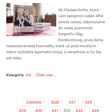
Ak hľadáte knihu, ktorá
vám spríjemní nielen dlhé
zimné večery, odporúčame
do vašej pozornosti
biografiu Olgy
Knoblochovej, prvej dámy
československej kozmetiky, ktorá už pred mnohými
rokmi rozlúštila tajomstvo krásy a nenechala si ho iba
pre seba.
Kategória
Iné
Čítať viac...
Začiatok
Späť
627
628
632
629
630
631
633
634