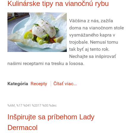
Kulinárske tipy na vianočnú rybu
Väčšina z nás, zažila
doma na vianočnom stole
vysmážaného kapra v
trojobale. Nemusí tomu
tak byť aj tento rok.
Nechajte sa inšpirovať
našimi receptami na tresku a lososa.
Kategória
Recepty
Čítať viac...
%AM, %17 %041 %2017 %00:%dec
Inšpirujte sa príbehom Lady
Dermacol