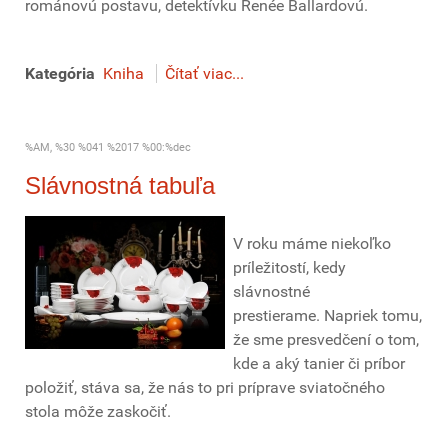
románovú postavu, detektívku Renée Ballardovú.
Kategória
Kniha
Čítať viac...
%AM, %30 %041 %2017 %00:%dec
Slávnostná tabuľa
V roku máme niekoľko
príležitostí, kedy
slávnostné
prestierame. Napriek tomu,
že sme presvedčení o tom,
kde a aký tanier či príbor
položiť, stáva sa, že nás to pri príprave sviatočného
stola môže zaskočiť.