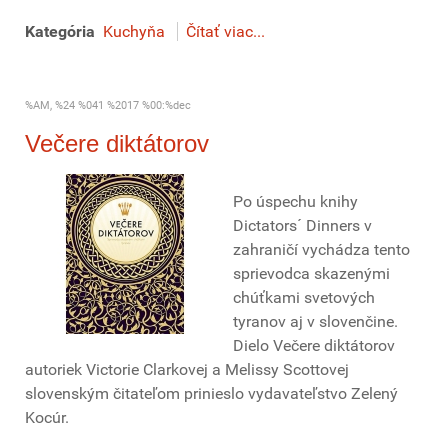
Kategória
Kuchyňa
Čítať viac...
%AM, %24 %041 %2017 %00:%dec
Večere diktátorov
Po úspechu knihy
Dictators´ Dinners v
zahraničí vychádza tento
sprievodca skazenými
chúťkami svetových
tyranov aj v slovenčine.
Dielo Večere diktátorov
autoriek Victorie Clarkovej a Melissy Scottovej
slovenským čitateľom prinieslo vydavateľstvo Zelený
Kocúr.