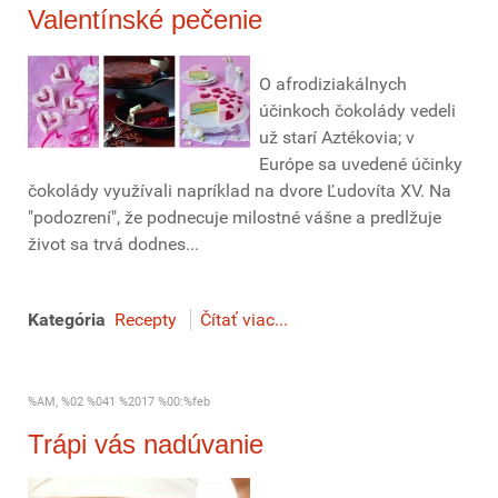
Valentínské pečenie
O afrodiziakálnych
účinkoch čokolády vedeli
už starí Aztékovia; v
Európe sa uvedené účinky
čokolády využívali napríklad na dvore Ľudovíta XV. Na
"podozrení", že podnecuje milostné vášne a predlžuje
život sa trvá dodnes...
Kategória
Recepty
Čítať viac...
%AM, %02 %041 %2017 %00:%feb
Trápi vás nadúvanie