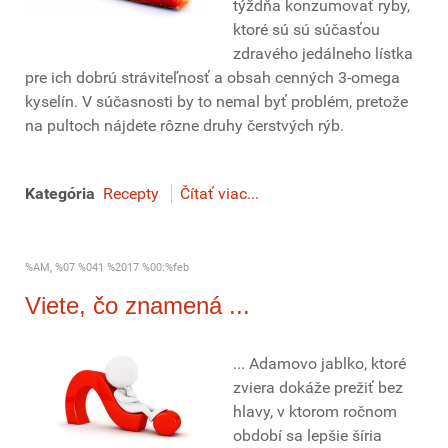
týždňa konzumovať ryby,
ktoré sú sú súčasťou
zdravého jedálneho lístka
pre ich dobrú stráviteľnosť a obsah cenných 3-omega
kyselín. V súčasnosti by to nemal byť problém, pretože
na pultoch nájdete rôzne druhy čerstvých rýb.
Kategória
Recepty
Čítať viac...
%AM, %07 %041 %2017 %00:%feb
Viete, čo znamená ...
... Adamovo jablko, ktoré
zviera dokáže prežiť bez
hlavy, v ktorom ročnom
období sa lepšie šíria