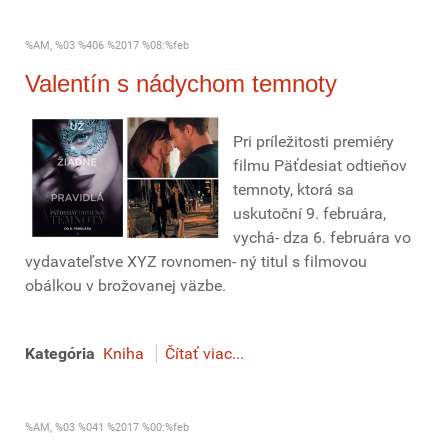
%AM, %03 %406 %2017 %08:%feb
Valentín s nádychom temnoty
Pri príležitosti premiéry
filmu Päťdesiat odtieňov
temnoty, ktorá sa
uskutoční 9. februára,
vychá- dza 6. februára vo
vydavateľstve XYZ rovnomen- ný titul s filmovou
obálkou v brožovanej väzbe.
Kategória
Kniha
Čítať viac...
%AM, %03 %041 %2017 %00:%feb