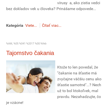
vírusy a, ako zistia vedci
bez dokladov vek u človeka? Prinášame odpovede...
Kategória
Viete...
Čítať viac...
%AM, %05 %041 %2017 %00:%feb
Tajomstvo čakania
Ktože to len povedal, že
"čakanie na šťastie má
zvyčajne väčšiu cenu ako
šťastie samotné"...? Nech
už to bol ktokoľvek, mal
pravdu. Nezahadzujte, čo
je vzácne!