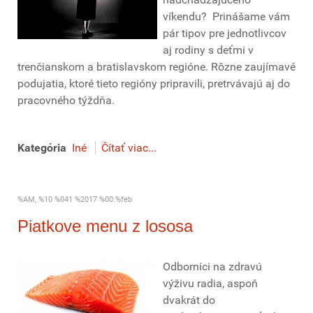
víkendu? Prinášame vám
pár tipov pre jednotlivcov
aj rodiny s deťmi v
trenčianskom a bratislavskom regióne. Rôzne zaujímavé
podujatia, ktoré tieto regióny pripravili, pretrvávajú aj do
pracovného týždňa.
Kategória
Iné
Čítať viac...
%AM, %10 %041 %2017 %00:%feb
Piatkove menu z lososa
Odborníci na zdravú
výživu radia, aspoň
dvakrát do