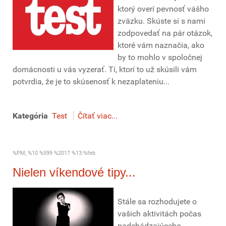
ktorý overí pevnosť vášho
zväzku. Skúste si s nami
zodpovedať na pár otázok,
ktoré vám naznačia, ako
by to mohlo v spoločnej
domácnosti u vás vyzerať. Tí, ktorí to už skúsili vám
potvrdia, že je to skúsenosť k nezaplateniu...
Kategória
Test
Čítať viac...
%PM, %10 %599 %2017 %13:%feb
Nielen víkendové tipy...
Stále sa rozhodujete o
vašich aktivitách počas
nadchádzajúceho