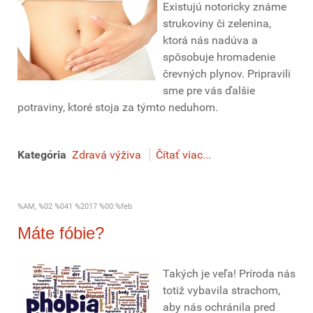
Existujú notoricky známe
strukoviny či zelenina,
ktorá nás nadúva a
spôsobuje hromadenie
črevných plynov. Pripravili
sme pre vás ďalšie
potraviny, ktoré stoja za týmto neduhom.
Kategória
Zdravá výživa
Čítať viac...
%AM, %02 %041 %2017 %00:%feb
Máte fóbie?
Takých je veľa! Príroda nás
totiž vybavila strachom,
aby nás ochránila pred