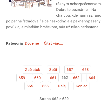
rôznym nebezpečenstvom.
Dobre to poznáme... Na
chalupu, kde nám raz ráno
po perine "štrádoval" síce neškodný, ale pekne vypasený
pavúk aj s mladším bračekom, nás už nikto nedostane.
Kategória
Dôverne
Čítať viac...
Začiatok
Späť
657
658
662
659
660
661
663
664
665
666
Ďalej
Koniec
Strana 662 z 689