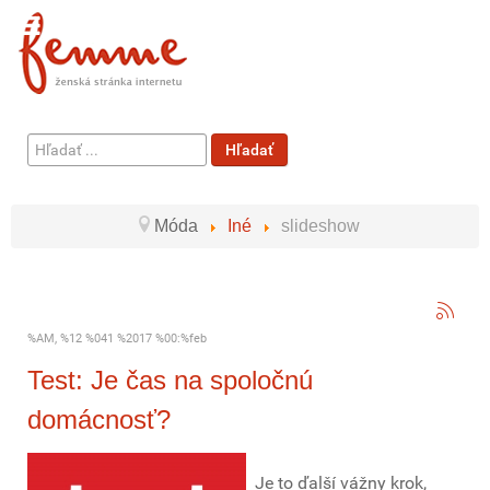
Hľadať
Hľadať
...
Móda
Iné
slideshow
%AM, %12 %041 %2017 %00:%feb
Test: Je čas na spoločnú
domácnosť?
Je to ďalší vážny krok,