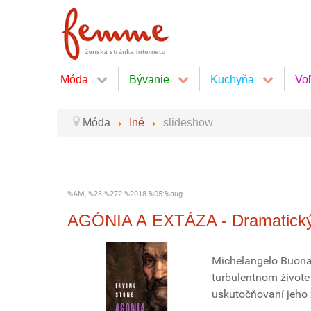
Móda
Bývanie
Kuchyňa
Vo
Móda
Iné
slideshow
%AM, %23 %272 %2018 %05:%aug
AGÓNIA A EXTÁZA - Dramatický ži
Michelangelo Buonarr
turbulentnom živote
uskutočňovaní jeho