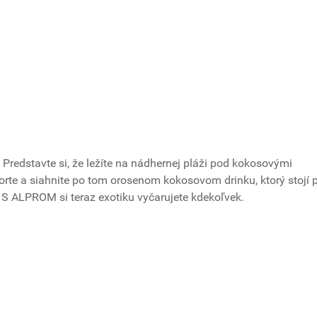
. Predstavte si, že ležíte na nádhernej pláži pod kokosovými
vorte a siahnite po tom orosenom kokosovom drinku, ktorý stojí 
? S ALPROM si teraz exotiku vyčarujete kdekoľvek.