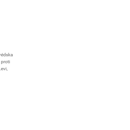
Švédska
proti
evi,