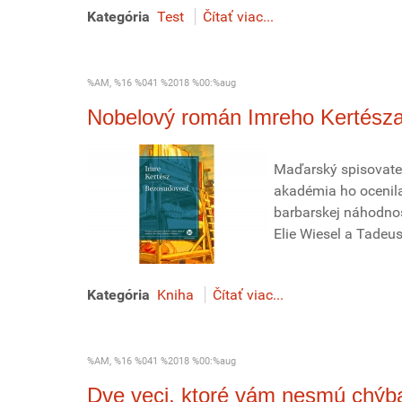
Kategória
Test
Čítať viac...
%AM, %16 %041 %2018 %00:%aug
Nobelový román Imreho Kertésza 
Maďarský spisovateľ
akadémia ho ocenila 
barbarskej náhodnost
Elie Wiesel a Tadeu
Kategória
Kniha
Čítať viac...
%AM, %16 %041 %2018 %00:%aug
Dve veci, ktoré vám nesmú chýbať