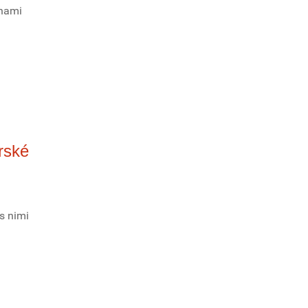
enami
rské
s nimi