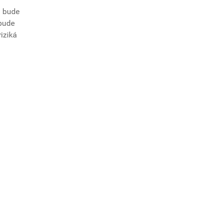
m bude
bude
riziká