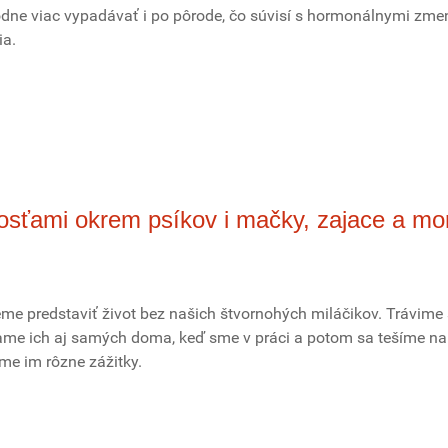
ne viac vypadávať i po pôrode, čo súvisí s hormonálnymi zm
ia.
hosťami okrem psíkov i mačky, zajace a mo
eme predstaviť život bez našich štvornohých miláčikov. Trávime 
vame ich aj samých doma, keď sme v práci a potom sa tešíme na
eme im rôzne zážitky.