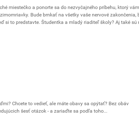
 tiché miestečko a ponorte sa do nezvyčajného príbehu, ktorý vá
zimomriavky. Bude brnkať na všetky vaše nervové zakončenia, 
ď si to predstavte. Študentka a mladý riaditeľ školy? Aj také sú 
ďmi? Chcete to vedieť, ale máte obavy sa opýtať? Bez obáv
ujúcich šesť otázok - a zariaďte sa podľa toho...