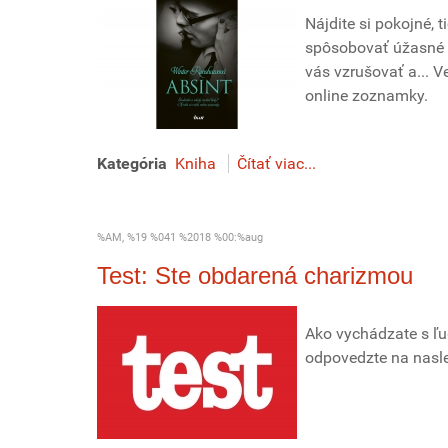
Nájdite si pokojné,
spôsobovať úžasné 
vás vzrušovať a... Ve
online zoznamky.
Kategória
Kniha
Čítať viac...
%AM, %19 %041 %2018 %00:%aug
Test: Ste obdarená charizmou
Ako vychádzate s ľu
odpovedzte na nasled