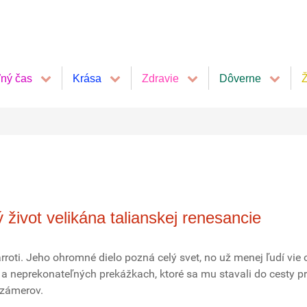
ľný čas
Krása
Zdravie
Dôverne
Ž
vot velikána talianskej renesancie
oti. Jeho ohromné dielo pozná celý svet, no už menej ľudí vie 
 a neprekonateľných prekážkach, ktoré sa mu stavali do cesty pr
 zámerov.