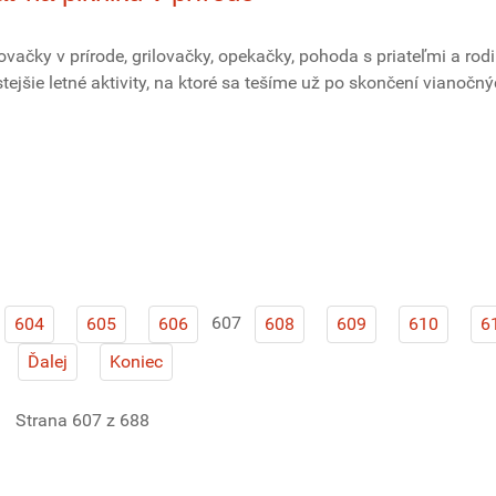
novačky v prírode, grilovačky, opekačky, pohoda s priateľmi a rodi
tejšie letné aktivity, na ktoré sa tešíme už po skončení vianočn
607
604
605
606
608
609
610
6
Ďalej
Koniec
Strana 607 z 688