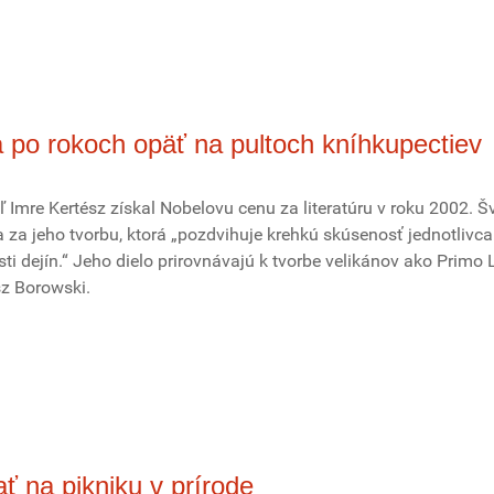
po rokoch opäť na pultoch kníhkupectiev
 Imre Kertész získal Nobelovu cenu za literatúru v roku 2002. 
za jeho tvorbu, ktorá „pozdvihuje krehkú skúsenosť jednotlivca 
i dejín.“ Jeho dielo prirovnávajú k tvorbe velikánov ako Primo L
sz Borowski.
 na pikniku v prírode