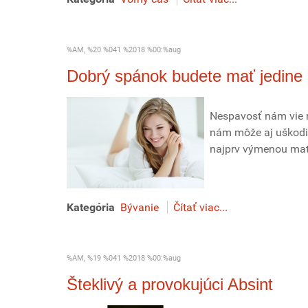
%AM, %20 %041 %2018 %00:%aug
Dobrý spánok budete mať jedine 
Nespavosť nám vie 
nám môže aj uškodiť
najprv výmenou matr
Kategória
Bývanie
Čítať viac...
%AM, %19 %041 %2018 %00:%aug
Šteklivý a provokujúci Absint