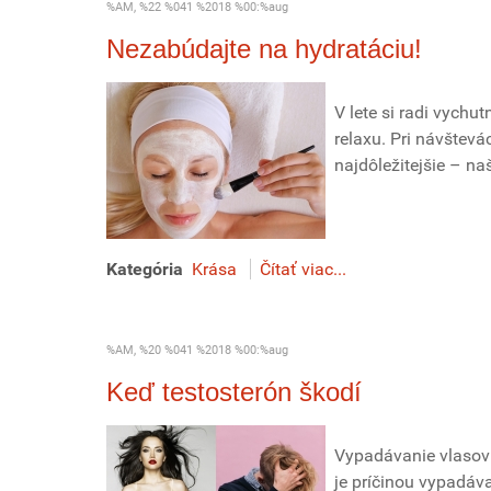
%AM, %22 %041 %2018 %00:%aug
Nezabúdajte na hydratáciu!
V lete si radi vych
relaxu. Pri návštevá
najdôležitejšie – na
Kategória
Krása
Čítať viac...
%AM, %20 %041 %2018 %00:%aug
Keď testosterón škodí
Vypadávanie vlasov 
je príčinou vypadáva