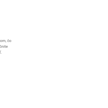
šom, čo
čnite
ť.