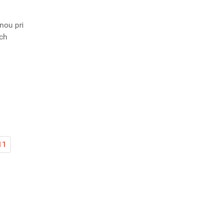
nou pri
ých
11