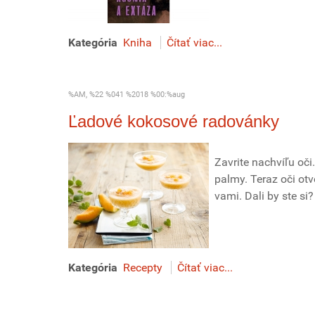
Kategória
Kniha
Čítať viac...
%AM, %22 %041 %2018 %00:%aug
Ľadové kokosové radovánky
Zavrite nachvíľu oči
palmy. Teraz oči ot
vami. Dali by ste si
Kategória
Recepty
Čítať viac...