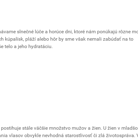
utnávame slnečné lúče a horúce dni, ktoré nám ponúkajú rôzne m
ch kúpalísk, pláží alebo hôr by sme však nemali zabúdať na to
še telo a jeho hydratáciu.
postihuje stále väčšie množstvo mužov a žien. U žien v mladš
nia vlasov obvykle nevhodná starostlivosť či zlá životospráva. 