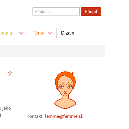
Hľadať
Hľadať
...
ena a...
Témy
Dizajn
o jeho
i
Kontakt:
femme@femme.sk