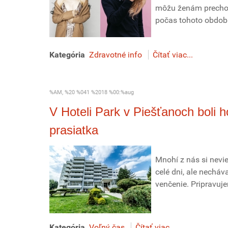
môžu ženám prechod
počas tohoto obdob
Kategória
Zdravotné info
Čítať viac...
%AM, %20 %041 %2018 %00:%aug
V Hoteli Park v Piešťanoch boli 
prasiatka
Mnohí z nás si nevi
celé dni, ale nechá
venčenie. Pripravuj
Kategória
Voľný čas
Čítať viac...