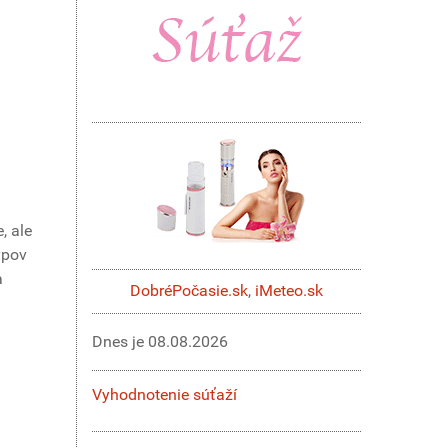
, ale
ypov
a
DobréPočasie.sk
,
iMeteo.sk
Dnes je
08.08.2026
Vyhodnotenie súťaží