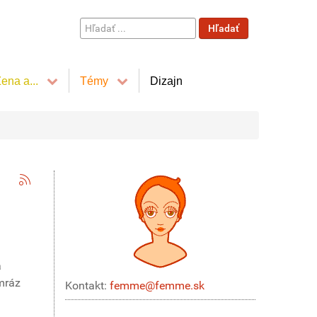
Hľadať
Hľadať
...
ena a...
Témy
Dizajn
a
 mráz
Kontakt:
femme@femme.sk