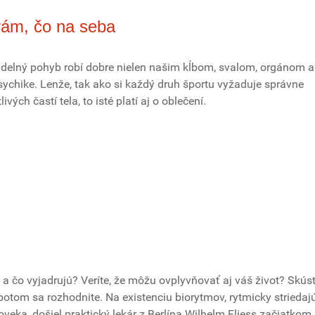
vám, čo na seba
videlný pohyb robí dobre nielen našim kĺbom, svalom, orgánom a
psychike. Lenže, tak ako si každý druh športu vyžaduje správne
ivých častí tela, to isté platí aj o oblečení.
 a čo vyjadrujú? Veríte, že môžu ovplyvňovať aj váš život? Skús
potom sa rozhodnite. Na existenciu biorytmov, rytmicky striedaj
loveka, došiel praktický lekár z Berlína Wilhelm Fliess začiatkom