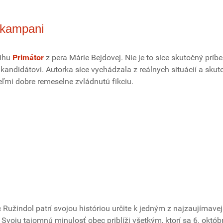
j kampani
nihu
Primátor
z pera Márie Bejdovej. Nie je to síce skutočný príb
i kandidátovi. Autorka síce vychádzala z reálnych situácií a sku
 veľmi dobre remeselne zvládnutú fikciu.
Ružindol patrí svojou históriou určite k jedným z najzaujímavej
Svoju tajomnú minulosť obec priblíži všetkým, ktorí sa 6. októ