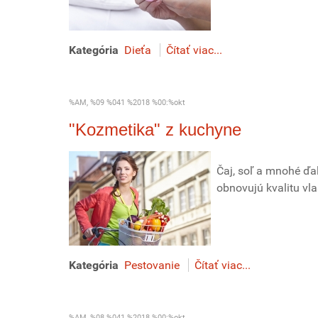
Kategória
Dieťa
Čítať viac...
%AM, %09 %041 %2018 %00:%okt
"Kozmetika" z kuchyne
Čaj, soľ a mnohé ďal
obnovujú kvalitu vlas
Kategória
Pestovanie
Čítať viac...
%AM, %08 %041 %2018 %00:%okt