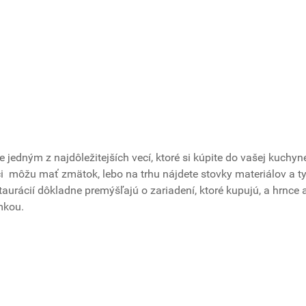
 jedným z najdôležitejších vecí, ktoré si kúpite do vašej kuchyne
i môžu mať zmätok, lebo na trhu nájdete stovky materiálov a t
štaurácií dôkladne premýšľajú o zariadení, ktoré kupujú, a hrnce 
imkou.