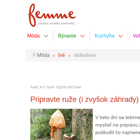
Móda
Bývanie
Kuchyňa
Vo
Móda
Iné
slideshow
%AM, %11 %041 %2018 %00:%okt
Pripravte ruže (i zvyšok záhrady
V tieto dni sa teším
myslieť na prípravu
poškodil čo najmenej