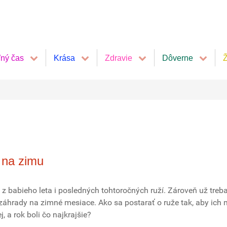
ľný čas
Krása
Zdravie
Dôverne
Ž
) na zimu
e z babieho leta i posledných tohtoročných ruží. Zároveň už treb
 záhrady na zimné mesiace. Ako sa postarať o ruže tak, aby ich
, a rok boli čo najkrajšie?