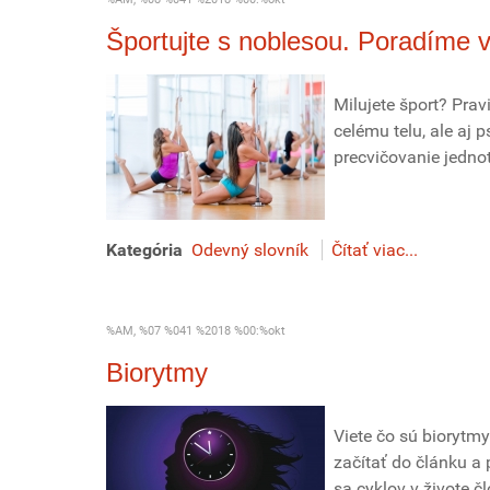
Športujte s noblesou. Poradíme 
Milujete šport? Pra
celému telu, ale aj 
precvičovanie jednotl
Kategória
Odevný slovník
Čítať viac...
%AM, %07 %041 %2018 %00:%okt
Biorytmy
Viete čo sú biorytmy
začítať do článku a 
sa cyklov v živote č