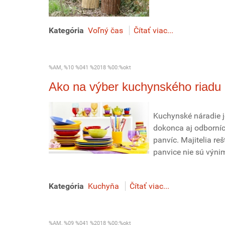
Kategória
Voľný čas
Čítať viac...
%AM, %10 %041 %2018 %00:%okt
Ako na výber kuchynského riadu
Kuchynské náradie je
dokonca aj odborníc
panvíc. Majitelia re
panvice nie sú výn
Kategória
Kuchyňa
Čítať viac...
%AM, %09 %041 %2018 %00:%okt