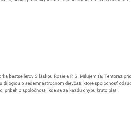
orka bestsellerov S láskou Rosie a P. S. Milujem ťa. Tentoraz pr
u dilógiou o sedemnásťročnom dievčati, ktoré spoločnosť odsúd
úci príbeh o spoločnosti, kde sa za každú chybu kruto platí.