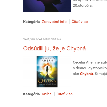
20.storočia.
Kategória
Zdravotné info
Čítať viac...
%AM, %07 %041 %2018 %00:%okt
Odsúdili ju, že je Chybná
Cecelia Ahern je aut
s drsnou dystopicko
ako
Chybnú
. Strhuj
Kategória
Kniha
Čítať viac...