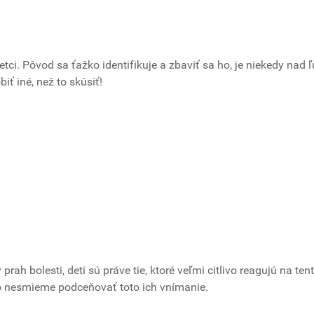
etci. Pôvod sa ťažko identifikuje a zbaviť sa ho, je niekedy nad 
biť iné, než to skúsiť!
rah bolesti, deti sú práve tie, ktoré veľmi citlivo reagujú na ten
to nesmieme podceňovať toto ich vnímanie.