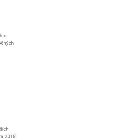
eh o
točných
ších
bra 2018