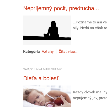
Nepríjemný pocit, predtucha...
...Poznáme to asi vš
sily. Nedá sa však ro
Kategória
Vzťahy
Čítať viac...
%AM, %10 %041 %2018 %00:%okt
Dieťa a bolesť
Každý človek má iný p
nepríjemný jav, pre