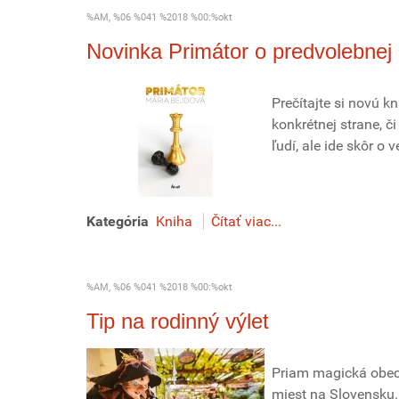
%AM, %06 %041 %2018 %00:%okt
Novinka Primátor o predvolebne
Prečítajte si novú k
konkrétnej strane, č
ľudí, ale ide skôr o
Kategória
Kniha
Čítať viac...
%AM, %06 %041 %2018 %00:%okt
Tip na rodinný výlet
Priam magická obec 
miest na Slovensku. 