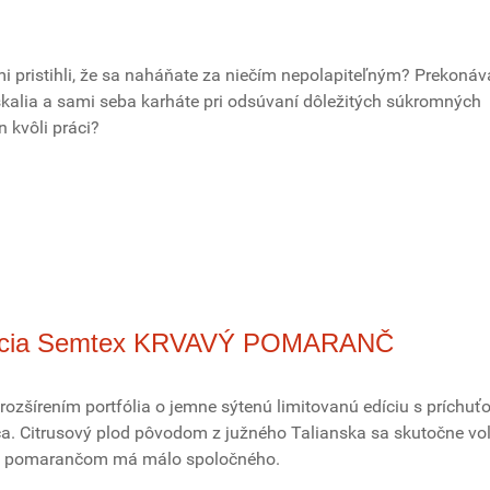
mi pristihli, že sa naháňate za niečím nepolapiteľným? Prekonáv
skalia a sami seba karháte pri odsúvaní dôležitých súkromných
en kvôli práci?
edícia Semtex KRVAVÝ POMARANČ
zšírením portfólia o jemne sýtenú limitovanú edíciu s príchuť
. Citrusový plod pôvodom z južného Talianska sa skutočne vo
ým pomarančom má málo spoločného.