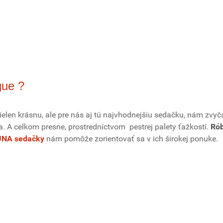
gue ?
 nielen krásnu, ale pre nás aj tú najvhodnejšiu sedačku, nám zvyč
a. A celkom presne, prostredníctvom pestrej palety ťažkostí.
Rób
UNA sedačky
nám pomôže zorientovať sa v ich širokej ponuke.