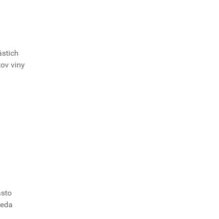
ástich
ov viny
asto
teda