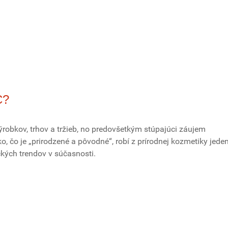
C?
ýrobkov, trhov a tržieb, no predovšetkým stúpajúci záujem
ko, čo je „prirodzené a pôvodné“, robí z prírodnej kozmetiky jede
kých trendov v súčasnosti.