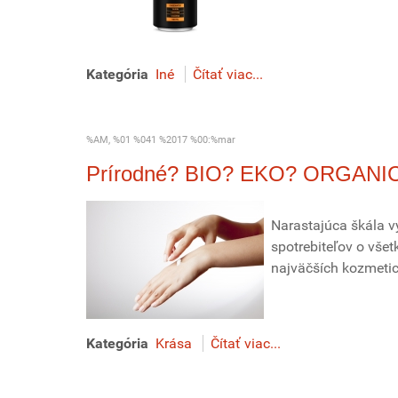
Kategória
Iné
Čítať viac...
%AM, %01 %041 %2017 %00:%mar
Prírodné? BIO? EKO? ORGANI
Narastajúca škála v
spotrebiteľov o všet
najväčších kozmetic
Kategória
Krása
Čítať viac...