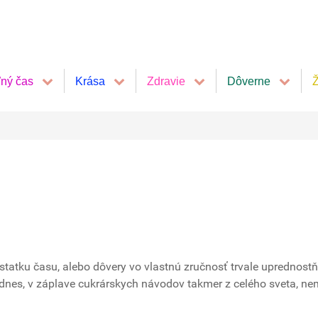
ľný čas
Krása
Zdravie
Dôverne
Ž
tatku času, alebo dôvery vo vlastnú zručnosť trvale uprednost
 dnes, v záplave cukrárskych návodov takmer z celého sveta, n