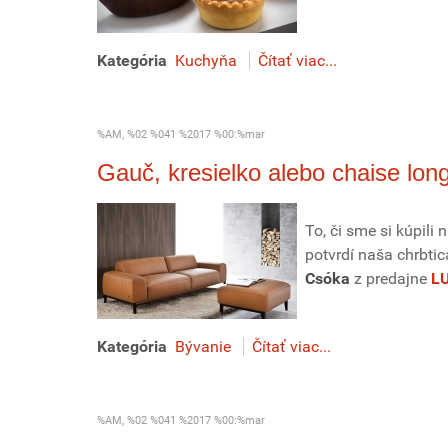
Kategória
Kuchyňa
Čítať viac...
%AM, %02 %041 %2017 %00:%mar
Gauč, kresielko alebo chaise lon
To, či sme si kúpili
potvrdí naša chrbtic
Csóka
z predajne
L
Kategória
Bývanie
Čítať viac...
%AM, %02 %041 %2017 %00:%mar