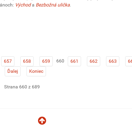
mánoch:
Východ
a
Bezbožná ulička
.
660
657
658
659
661
662
663
6
Ďalej
Koniec
Strana 660 z 689