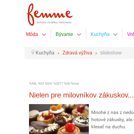
Móda
Bývanie
Kuchyňa
Vo
Kuchyňa
Zdravá výživa
slideshow
%AM, %03 %041 %2017 %00:%mar
Nielen pre milovníkov zákuskov...
Mnohé z nás z nedos
hotové zákusky, ale
klesať na duchu.