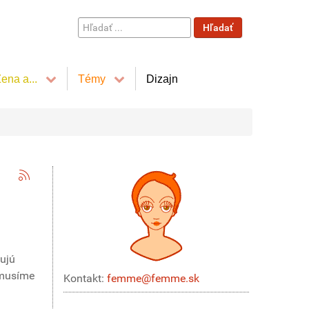
Hľadať
Hľadať
...
ena a...
Témy
Dizajn
ňujú
emusíme
Kontakt:
femme@femme.sk