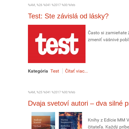
%AM, %26 %041 %2017 %00:%feb
Test: Ste závislá od lásky?
Často si zamieňate 
zmeniť vášnivé pobl
Kategória
Test
Čítať viac...
%AM, %25 %041 %2017 %00:%feb
Dvaja svetoví autori – dva silné 
Knihy z Edície MM 
čitateľa. Každý príbe