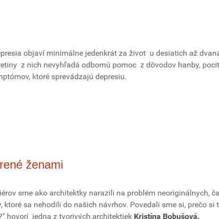
epresia objaví minimálne jedenkrát za život u desiatich až dvan
retiny z nich nevyhľadá odbornú pomoc z dôvodov hanby, pocit
ymptómov, ktoré sprevádzajú depresiu.
orené ženami
riérov sme ako architektky narazili na problém neoriginálnych, č
 ktoré sa nehodili do našich návrhov. Povedali sme si, prečo si 
" hovorí jedna z tvorivých architektiek
Kristína Bobušová.