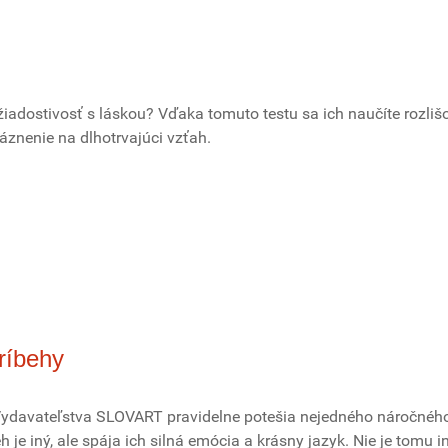
žiadostivosť s láskou? Vďaka tomuto testu sa ich naučíte rozliš
áznenie na dlhotrvajúci vzťah.
príbehy
Vydavateľstva SLOVART pravidelne potešia nejedného náročnéh
h je iný, ale spája ich silná emócia a krásny jazyk. Nie je tomu i