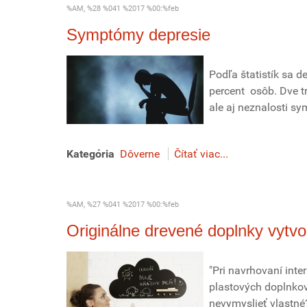
%AM, %28 %041 %2017 %00:%feb
Symptómy depresie
Podľa štatistík sa d
percent osôb. Dve t
ale aj neznalosti s
Kategória
Dôverne
Čítať viac...
%AM, %27 %041 %2017 %00:%feb
Originálne drevené doplnky vytv
"Pri navrhovaní inte
plastových doplnkov,
nevymyslieť vlastné?