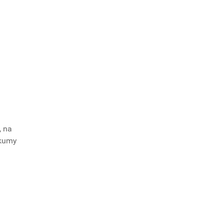
, na
skumy