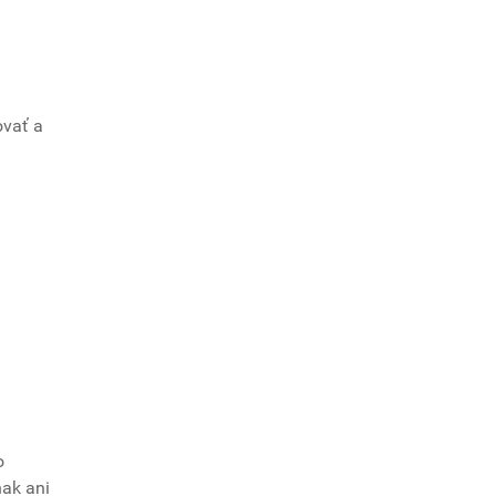
ovať a
o
nak ani