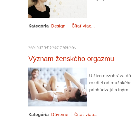
Kategória
Design
Čítať viac...
%AM, %27 %416 %2017 %09:%feb
Význam ženského orgazmu
U žien nezohráva dôl
rozdiel od mužského
prichádzajú s inými
Kategória
Dôverne
Čítať viac...