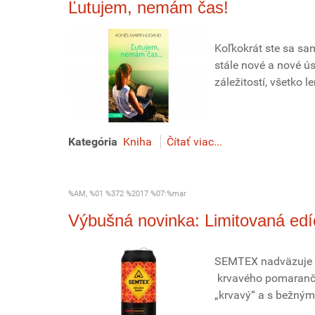
Ľutujem, nemám čas!
Koľkokrát ste sa sa
stále nové a nové ú
záležitostí, všetko l
Kategória
Kniha
Čítať viac...
%AM, %01 %372 %2017 %07:%mar
Výbušná novinka: Limitovaná 
SEMTEX nadväzuje ro
krvavého pomaranča
„krvavý“ a s bežn