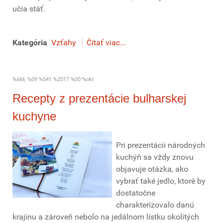
učia stáť.
Kategória
Vzťahy
Čítať viac...
%AM, %09 %041 %2017 %00:%okt
Recepty z prezentácie bulharskej
kuchyne
Pri prezentácii národných
kuchýň sa vždy znovu
objavuje otázka, ako
vybrať také jedlo, ktoré by
dostatočne
charakterizovalo danú
krajinu a zároveň nebolo na jedálnom lístku okolitých