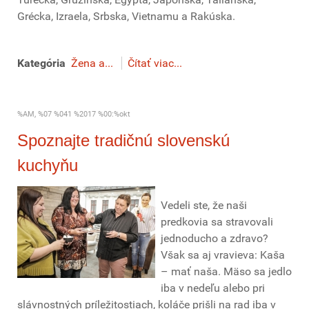
Grécka, Izraela, Srbska, Vietnamu a Rakúska.
Kategória
Žena a...
Čítať viac...
%AM, %07 %041 %2017 %00:%okt
Spoznajte tradičnú slovenskú
kuchyňu
Vedeli ste, že naši
predkovia sa stravovali
jednoducho a zdravo?
Však sa aj vravieva: Kaša
– mať naša. Mäso sa jedlo
iba v nedeľu alebo pri
slávnostných príležitostiach, koláče prišli na rad iba v