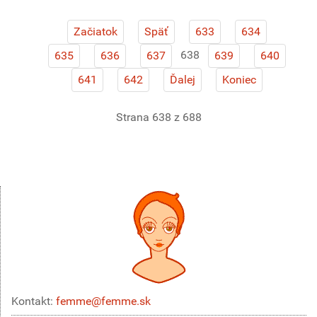
Začiatok
Späť
633
634
638
635
636
637
639
640
641
642
Ďalej
Koniec
Strana 638 z 688
Kontakt:
femme@femme.sk