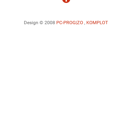
Design © 2008
PC-PROG
|ZO
,
KOMPLOT
Ladiaca konzola systému Joomla!
Sedenie