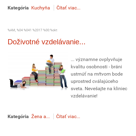
Kategória
Kuchyňa
Čítať viac...
%AM, %04 %041 %2017 %00:%okt
Doživotné vzdelávanie...
... významne ovplyvňuje
kvalitu osobnosti - bráni
ustrnúť na mŕtvom bode
uprostred cválajúceho
sveta. Nevešajte na kliniec
vzdelávanie!
Kategória
Žena a...
Čítať viac...