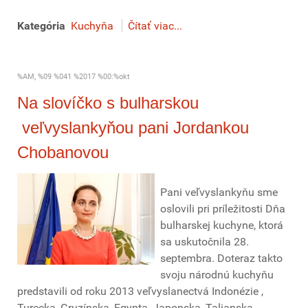
Kategória
Kuchyňa
Čítať viac...
%AM, %09 %041 %2017 %00:%okt
Na slovíčko s bulharskou
veľvyslankyňou pani Jordankou
Chobanovou
Pani veľvyslankyňu sme
oslovili pri príležitosti Dňa
bulharskej kuchyne, ktorá
sa uskutočnila 28.
septembra. Doteraz takto
svoju národnú kuchyňu
predstavili od roku 2013 veľvyslanectvá Indonézie ,
Turecka, Gruzínska, Egypta, Japonska, Talianska,