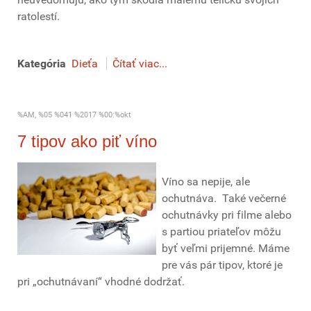
ratolestí.
Kategória
Dieťa
Čítať viac...
%AM, %05 %041 %2017 %00:%okt
7 tipov ako piť víno
Víno sa nepije, ale
ochutnáva. Také večerné
ochutnávky pri filme alebo
s partiou priateľov môžu
byť veľmi prijemné. Máme
pre vás pár tipov, ktoré je
pri „ochutnávaní“ vhodné dodržať.