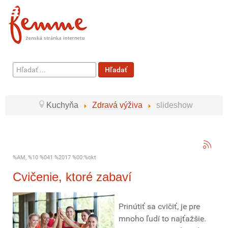
Hľadať
Hľadať
...
Kuchyňa
Zdravá výživa
slideshow
%AM, %10 %041 %2017 %00:%okt
Cvičenie, ktoré zabaví
Prinútiť sa cvičiť, je pre
mnoho ľudí to najťažšie.