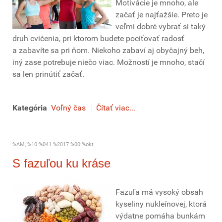
Motivácie je mnoho, ale
začať je najťažšie. Preto je
veľmi dobré vybrať si taký
druh cvičenia, pri ktorom budete pociťovať radosť
a zabavíte sa pri ňom. Niekoho zabaví aj obyčajný beh,
iný zase potrebuje niečo viac. Možností je mnoho, stačí
sa len prinútiť začať.
Kategória
Voľný čas
Čítať viac...
%AM, %10 %041 %2017 %00:%okt
S fazuľou ku kráse
Fazuľa má vysoký obsah
kyseliny nukleínovej, ktorá
výdatne pomáha bunkám