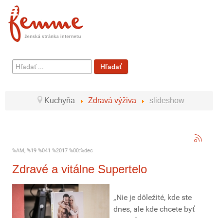
Hľadať
Hľadať
...
Kuchyňa
Zdravá výživa
slideshow
%AM, %19 %041 %2017 %00:%dec
Zdravé a vitálne Supertelo
„Nie je dôležité, kde ste
dnes, ale kde chcete byť