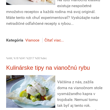
existuje nespočetné
množstvo receptov a každá rodina má svoj originál.
Máte tento rok chuť experimentovať? Vyskúšajte naše
netradičné odľahčené recepty s rybou...
Kategória
Vianoce
Čítať viac...
%AM, %18 %041 %2017 %00:%dec
Kulinárske tipy na vianočnú rybu
Väčšina z nás, zažila
doma na vianočnom stole
vysmážaného kapra v
trojobale. Nemusí tomu
tak byť aj tento rok.