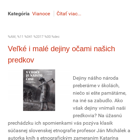
Kategória
Vianoce
Čítať viac...
%AM, %11 %041 %2017 %00:%dec
Veľké i malé dejiny očami našich
predkov
Dejiny nášho národa
preberáme v školách,
niečo si ešte pamätáme,
na iné sa zabudlo. Ako
však dejiny vnímali naši
predkovia? Na úžasnú
prechádzku ich spomienkami vás pozýva klasik
súčasnej slovenskej etnografie profesor Ján Michálek a
autorka kníh s etnografickým zameraním Katarína