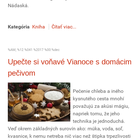
Nádaská.
Kategória
Kniha
Čítať viac...
%AM, %12 %041 %2017 %00:%dec
Upečte si voňavé Vianoce s domácim
pečivom
Pečenie chleba a iného
kysnutého cesta mnohí
považujú za akúsi mágiu,
napriek tomu, že jeho
technika je jednoduchá.
Veď okrem základných surovín ako: múka, voda, soľ,
kvasnice, k nemu netreba nič viac než štipka trpezlivosti