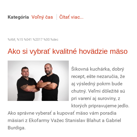
Kategória
Voľný čas
Čítať viac...
%AM, %15 %041 %2017 %00:%dec
Ako si vybrať kvalitné hovädzie mäso
Šikovná kuchárka, dobrý
recept, ešte nezaručia, že
aj výsledný pokrm bude
chutný. Veľmi dôležité sú
pri varení aj suroviny, z
ktorých pripravujeme jedlo.
Ako správne vyberať a kupovať mäso vám poradia
mäsiari z Ekofarmy Važec Stanislav Blahut a Gabriel
Burdiga.