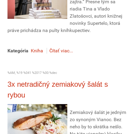
zajtra.“ Presne tým sa
riadia Tina a Vlado
Zlatošovci, autori knižnej
novinky Supertelo, ktorá
práve prichádza na pulty kníhkupectiev.
Kategória
Kniha
Čítať viac...
%AM, %19 %041 %2017 %00:%dec
3x netradičný zemiakový šalát s
rybou
Zemiakový šalát je jedným
zo synoným Vianoc. Bez
neho by to skrátka nešlo.
Na túto vianočnú klasiku