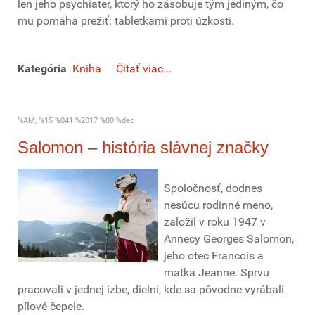
len jeho psychiater, ktorý ho zásobuje tým jediným, čo
mu pomáha prežiť: tabletkami proti úzkosti.
Kategória
Kniha
Čítať viac...
%AM, %15 %041 %2017 %00:%dec
Salomon – história slávnej značky
Spoločnosť, dodnes
nesúcu rodinné meno,
založil v roku 1947 v
Annecy Georges Salomon,
jeho otec Francois a
matka Jeanne. Sprvu
pracovali v jednej izbe, dielni, kde sa pôvodne vyrábali
pílové čepele.