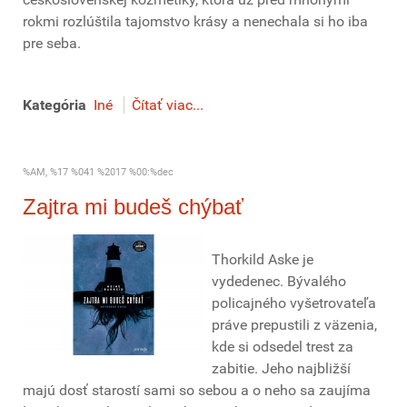
rokmi rozlúštila tajomstvo krásy a nenechala si ho iba
pre seba.
Kategória
Iné
Čítať viac...
%AM, %17 %041 %2017 %00:%dec
Zajtra mi budeš chýbať
Thorkild Aske je
vydedenec. Bývalého
policajného vyšetrovateľa
práve prepustili z väzenia,
kde si odsedel trest za
zabitie. Jeho najbližší
majú dosť starostí sami so sebou a o neho sa zaujíma