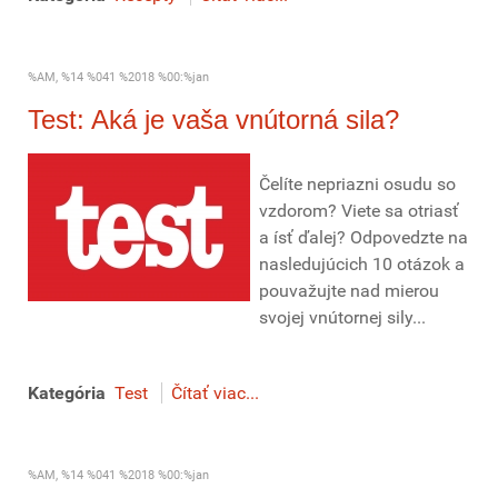
%AM, %14 %041 %2018 %00:%jan
Test: Aká je vaša vnútorná sila?
Čelíte nepriazni osudu so
vzdorom? Viete sa otriasť
a ísť ďalej? Odpovedzte na
nasledujúcich 10 otázok a
pouvažujte nad mierou
svojej vnútornej sily...
Kategória
Test
Čítať viac...
%AM, %14 %041 %2018 %00:%jan