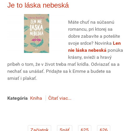
Je to láska nebeská
Máte chuť na súčasnú
romancu, pri ktorej sa
dobre zabavíte a potešíte
svoje srdce? Novinka
Len
nie láska nebeská
ponúka
krásny, svieži a hravý
príbeh o tom, že v život treba mať krídla. Odviazať sa a
nechať sa unášať. Pridajte sa k Emme a budete sa
smiať i plakať.
Kategória
Kniha
Čítať viac...
Začiatok
Späť
625
626