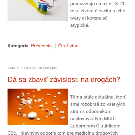
prerezávajú sa až v 18.-20.
roku života človeka a jeho
tvary aj korene sú
atypické.
Kategória
Prevencia
Čítať viac...
%AM, %19 %041 %2018 %00:%jan
Dá sa zbaviť závislosti na drogách?
Téma stále aktuálna, ktorú
sme rozobrali zo všetkých
strán s odborníkom
naslovovzatým MUDr.
Ľubomírom Okruhlicom,
CSc. , hlavným odborníkom pre medicínu drogových