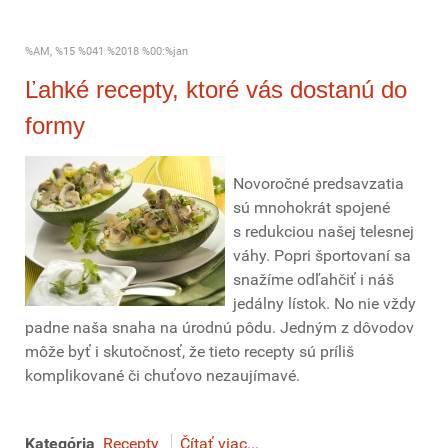
%AM, %15 %041 %2018 %00:%jan
Ľahké recepty, ktoré vás dostanú do
formy
Novoročné predsavzatia
sú mnohokrát spojené
s redukciou našej telesnej
váhy. Popri športovaní sa
snažíme odľahčiť i náš
jedálny lístok. No nie vždy
padne naša snaha na úrodnú pôdu. Jedným z dôvodov
môže byť i skutočnosť, že tieto recepty sú príliš
komplikované či chuťovo nezaujímavé.
Kategória
Recepty
Čítať viac...