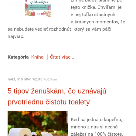
tejto knižke. Chvíľami je
v nej toľko šťastných
a krásnych momentov, že
sa nebudete vedieť rozhodnúť, ktorý sa vám páči
najviac.
Kategória
Kniha
Čítať viac...
%AM, %19 %041 %2018 %00:%jan
5 tipov ženuškám, čo uznávajú
prvotriednu čistotu toalety
Keď sa jedná o kúpeľňu,
mnoho z nás si nechá
záležať na 100% čistote.