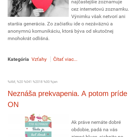
najčastejšie zoznamuje
cez internetovú zoznamku.
Výnimku však netvorí ani
staršia generácia. Zo začiatku ide o nezáväznú a
anonymnú komunikáciu, ktorá býva od skutočnej
mnohokrát odlišná.
Kategória
Vzťahy
Čítať viac...
%AM, %20 %041 %2018 %00:%jan
Neznáša prekvapenia. A potom príde
ON
Ak práve nemáte dobré
obdobie, padá na vás
zimné blues, siahnite po