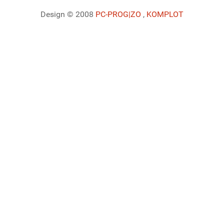
Design © 2008
PC-PROG
|ZO
,
KOMPLOT
Ladiaca konzola systému Joomla!
Sedenie
Informácie o profile