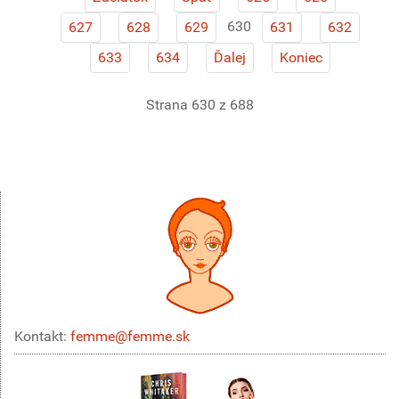
630
627
628
629
631
632
633
634
Ďalej
Koniec
Strana 630 z 688
Kontakt:
femme@femme.sk