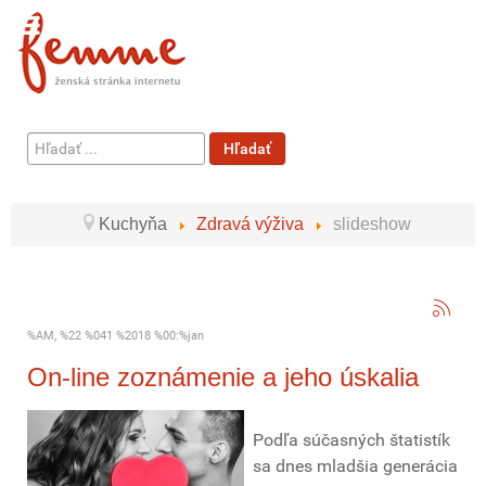
Hľadať
Hľadať
...
Kuchyňa
Zdravá výživa
slideshow
%AM, %22 %041 %2018 %00:%jan
On-line zoznámenie a jeho úskalia
Podľa súčasných štatistík
sa dnes mladšia generácia