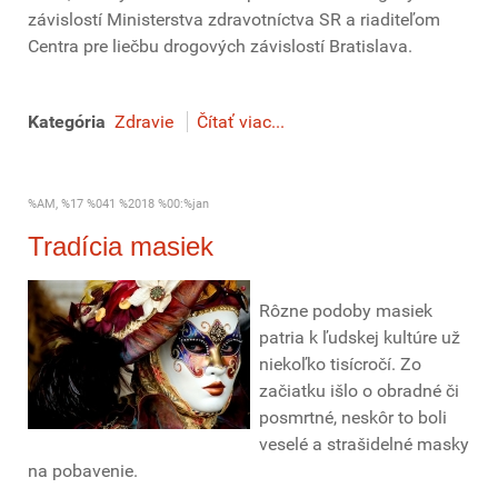
závislostí Ministerstva zdravotníctva SR a riaditeľom
Centra pre liečbu drogových závislostí Bratislava.
Kategória
Zdravie
Čítať viac...
%AM, %17 %041 %2018 %00:%jan
Tradícia masiek
Rôzne podoby masiek
patria k ľudskej kultúre už
niekoľko tisícročí. Zo
začiatku išlo o obradné či
posmrtné, neskôr to boli
veselé a strašidelné masky
na pobavenie.