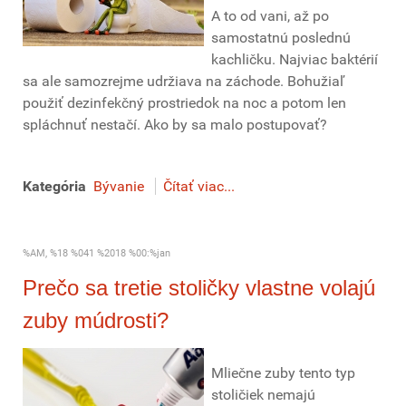
A to od vani, až po
samostatnú poslednú
kachličku. Najviac baktérií
sa ale samozrejme udržiava na záchode. Bohužiaľ
použiť dezinfekčný prostriedok na noc a potom len
spláchnuť nestačí. Ako by sa malo postupovať?
Kategória
Bývanie
Čítať viac...
%AM, %18 %041 %2018 %00:%jan
Prečo sa tretie stoličky vlastne volajú
zuby múdrosti?
Mliečne zuby tento typ
stoličiek nemajú