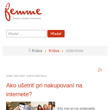
Hľadať
Hľadať
...
Krása
Krása
slideshow
%AM, %06 %041 %2016 %00:%nov
Ako ušetriť pri nakupovaní na
internete?
Kto nie je na internete,