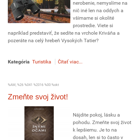
nerobenie, nemyslíme na
nič iné len na oddych a
všímame si okolité
prostredie. Viete si
napríklad predstaviť, že sedíte na vrchole Kriváňa a
pozeráte na celý hrebeň Vysokých Tatier?
Kategória
Turistika
Čítať viac...
%AM, %26 %041 %2016 %00:%okt
Zmeňte svoj život!
Nájdite pokoj, lásku a
pohodu. Zmeňte svoj život
k lepšiemu. Je to na
dosah, len si to často v