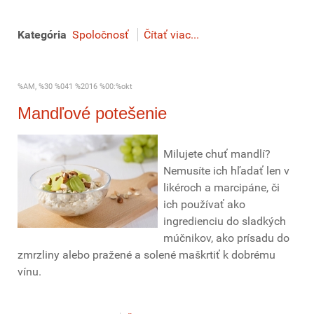
Kategória
Spoločnosť
Čítať viac...
%AM, %30 %041 %2016 %00:%okt
Mandľové potešenie
Milujete chuť mandlí?
Nemusíte ich hľadať len v
likéroch a marcipáne, či
ich používať ako
ingredienciu do sladkých
múčnikov, ako prísadu do
zmrzliny alebo pražené a solené maškrtiť k dobrému
vínu.