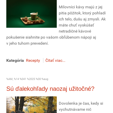
Milovníci kávy majú z jej
pitia pôžitok, ktorý pohladí
ich telo, dušu aj zmysli. Ak
máte chuť vyskúšať
netradičné kávové
pokušenie siahnite po vašom obľúbenom nápoji aj
v jeho tuhom prevedení.
Kategória
Recepty
Čítať viac...
%AM, %14 %041 %2025 %00:%aug
Sú ďalekohľady naozaj užitočné?
Dovolenka je čas, kedy si
vychutnávame nič