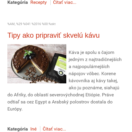
Kategória
Recepty
Čítať viac...
%AM, %29 %041 %2016 %00:%okt
Tipy ako pripraviť skvelú kávu
Káva je spolu s čajom
jedným z najtradičnejších
a najpopulárnejších
nápojov vôbec. Korene
kávovníka aj kávy takej,
ako ju poznáme, siahajú
do Afriky, do oblastí severovýchodnej Etiópie. Práve
odtiaľ sa cez Egypt a Arabský polostrov dostala do
Európy.
Kategória
Iné
Čítať viac...