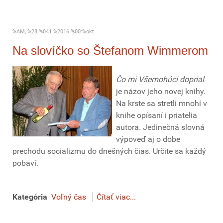
%AM, %28 %041 %2016 %00:%okt
Na slovíčko so Štefanom Wimmerom
Čo mi Všemohúci doprial
je názov jeho novej knihy.
Na krste sa stretli mnohí v
knihe opísaní i priatelia
autora. Jedinečná slovná
výpoveď aj o dobe
prechodu socializmu do dnešných čias. Určite sa každý
pobaví.
Kategória
Voľný čas
Čítať viac...