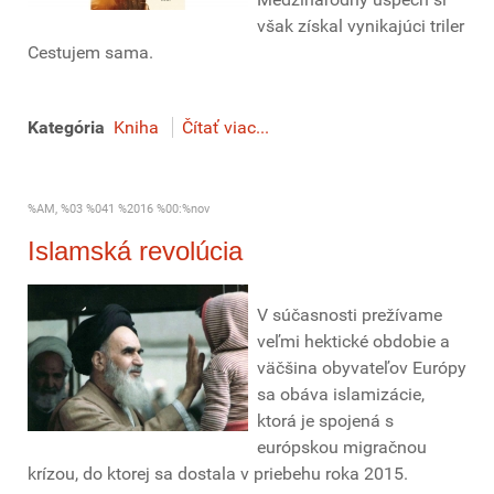
však získal vynikajúci triler
Cestujem sama.
Kategória
Kniha
Čítať viac...
%AM, %03 %041 %2016 %00:%nov
Islamská revolúcia
V súčasnosti prežívame
veľmi hektické obdobie a
väčšina obyvateľov Európy
sa obáva islamizácie,
ktorá je spojená s
európskou migračnou
krízou, do ktorej sa dostala v priebehu roka 2015.