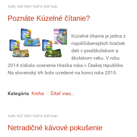
%AM, %28 %041 %2016 %00:%okt
Poznáte Kúzelné čítanie?
Kúzelné čítanie je jedna z
najobľúbenejších hračiek
detí v predškolskom a
školskom veku. V roku
2014 získalo ocenenie Hračka roka v Českej republike.
Na slovenský trh bolo uvedené na konci roka 2015.
Kategória
Kniha
Čítať viac...
%AM, %27 %041 %2016 %00:%okt
Netradičné kávové pokušenie