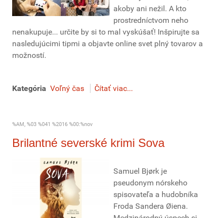
akoby ani nežil. A kto
prostredníctvom neho
nenakupuje... určite by si to mal vyskúšať! Inšpirujte sa
nasledujúcimi tipmi a objavte online svet plný tovarov a
možností.
Kategória
Voľný čas
Čítať viac...
%AM, %03 %041 %2016 %00:%nov
Brilantné severské krimi Sova
Samuel Bjørk je
pseudonym nórskeho
spisovateľa a hudobníka
Froda Sandera Øiena.
Medzinárodný úspech si