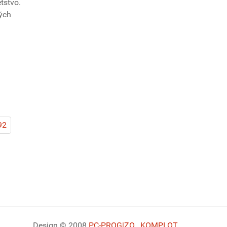
tstvo.
ých
92
Design © 2008
PC-PROG
|ZO
,
KOMPLOT