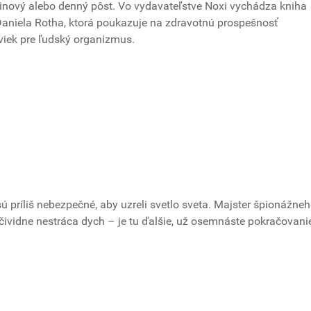
inový alebo denný pôst. Vo vydavateľstve Noxi vychádza kniha
aniela Rotha, ktorá poukazuje na zdravotnú prospešnosť
iek pre ľudský organizmus.
ú príliš nebezpečné, aby uzreli svetlo sveta. Majster špionážne
čividne nestráca dych – je tu ďalšie, už osemnáste pokračovani