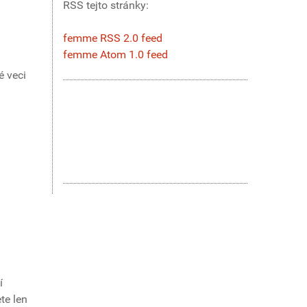
RSS tejto stránky:
femme RSS 2.0 feed
femme Atom 1.0 feed
é veci
í
te len