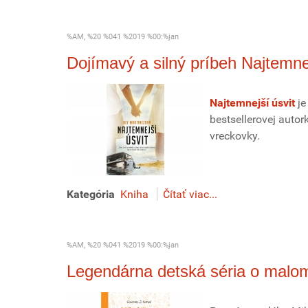
%AM, %20 %041 %2019 %00:%jan
Dojímavý a silný príbeh Najtemnej
Najtemnejší úsvit
je
bestsellerovej autor
vreckovky.
Kategória
Kniha
Čítať viac...
%AM, %20 %041 %2019 %00:%jan
Legendárna detská séria o malom