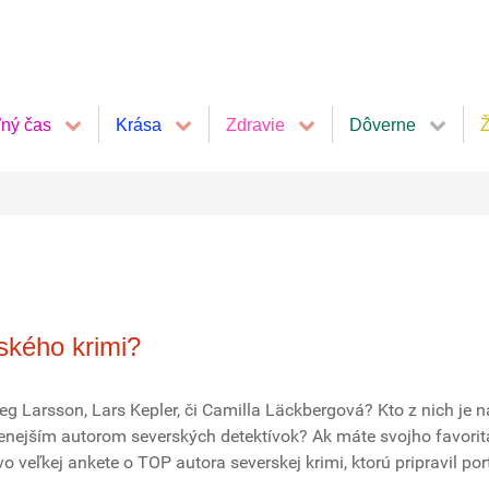
ľný čas
Krása
Zdravie
Dôverne
Ž
erského krimi?
g Larsson, Lars Kepler, či Camilla Läckbergová? Kto z nich je n
nejším autorom severských detektívok? Ak máte svojho favorita
 veľkej ankete o TOP autora severskej krimi, ktorú pripravil por