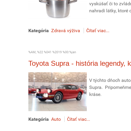
vyskúšať či to zvlád
nahradí látky, ktoré
Kategória
Zdravá výživa
Čítať viac...
%AM, %22 %041 %2019 %00:%jan
Toyota Supra - história legendy, k
V týchto dňoch auto
Supra. Pripomeňme s
kráse.
Kategória
Auto
Čítať viac...