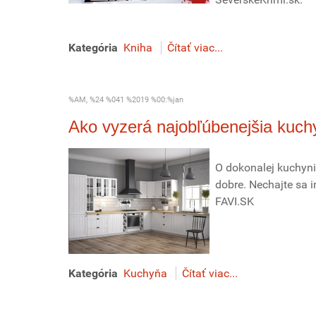
Kategória
Kniha
Čítať viac...
%AM, %24 %041 %2019 %00:%jan
Ako vyzerá najobľúbenejšia kuc
O dokonalej kuchyni m
dobre. Nechajte sa 
FAVI.SK
Kategória
Kuchyňa
Čítať viac...