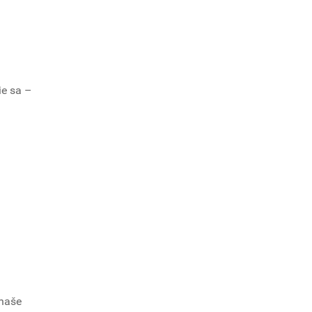
ie sa –
 naše