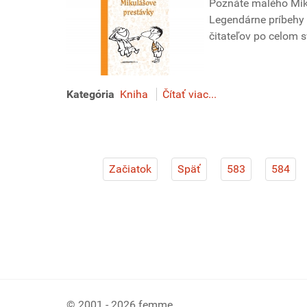
Poznáte malého Mikul
Legendárne príbehy 
čitateľov po celom 
Kategória
Kniha
Čítať viac...
Začiatok
Späť
583
584
© 2001 - 2026 femme