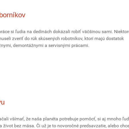
borníkov
áce si ľudia na dedinách dokázali robiť väčšinou sami. Niektor
useli zveriť do rúk skúsených robotníkov, ktorí majú dostatok
žnymi, demontážnymi a servisnými prácami.
vu
ačali všímať, že naša planéta potrebuje pomôcť, si aj mnoho ľud
 život bez mäsa. Či už je to novoročné predsavzatie, alebo chce