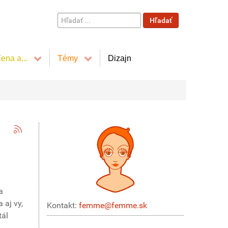
Hľadať
Hľadať
...
ena a...
Témy
Dizajn
a
 aj vy,
Kontakt:
femme@femme.sk
tál