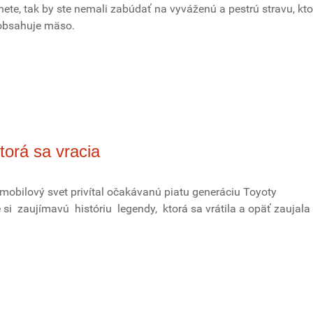
nete, tak by ste nemali zabúdať na vyváženú a pestrú stravu, kt
 obsahuje mäso.
torá sa vracia
mobilový svet privítal očakávanú piatu generáciu Toyoty
i zaujímavú históriu legendy, ktorá sa vrátila a opäť zaujala 