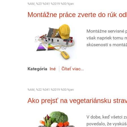
%AM, %23 %041 %2019 %00:%jan
Montážne práce zverte do rúk od
Montážne servisné pr
však napriek tomu m
skúseností s montá
Kategória
Iné
Čítať viac...
%AM, %22 %041 %2019 %00:%jan
Ako prejsť na vegetariánsku stra
V dobe, keď všetci z
povedalo, že vyskúša