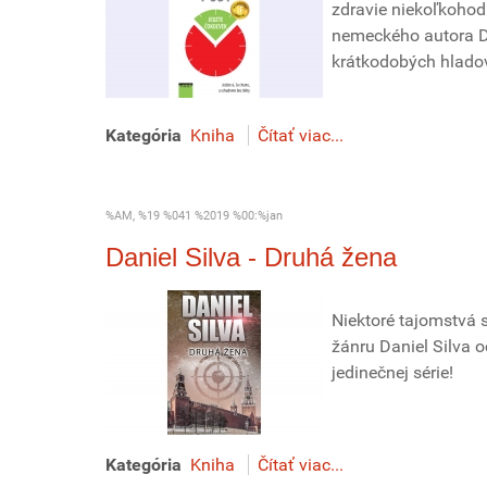
zdravie niekoľkohod
nemeckého autora D
krátkodobých hladov
Kategória
Kniha
Čítať viac...
%AM, %19 %041 %2019 %00:%jan
Daniel Silva - Druhá žena
Niektoré tajomstvá s
žánru Daniel Silva o
jedinečnej série!
Kategória
Kniha
Čítať viac...