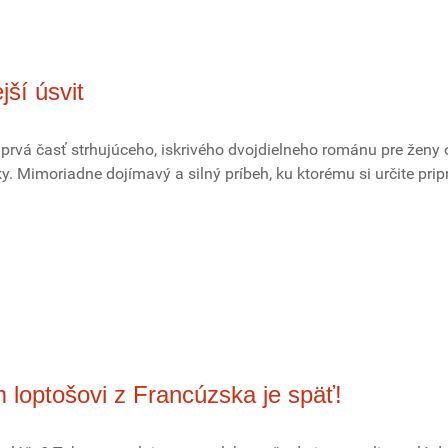
ší úsvit
 prvá časť strhujúceho, iskrivého dvojdielneho románu pre ženy 
ky. Mimoriadne dojímavý a silný príbeh, ku ktorému si určite prip
 loptošovi z Francúzska je späť!