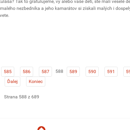
áša? Tak to gratulujeme, vy alebo vaše deti, ste mali veselé de
malého nezbedníka a jeho kamarátov si získali malých i dospel
svete.
588
585
586
587
589
590
591
5
Ďalej
Koniec
Strana 588 z 689