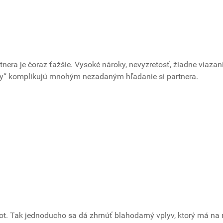
tnera je čoraz ťažšie. Vysoké nároky, nevyzretosť, žiadne viazan
my“ komplikujú mnohým nezadaným hľadanie si partnera.
vot. Tak jednoducho sa dá zhrnúť blahodarný vplyv, ktorý má na