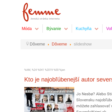
Móda
Bývanie
Kuchyňa
Vo
Dôverne
Dôverne
slideshow
%AM, %24 %041 %2019 %00:%jan
Kto je najobľúbenejší autor sev
Jo Nesbø? Alebo Stie
Slovensku najobľúbe
môžete zahlasovať vo
SeverskéKrimi.sk.