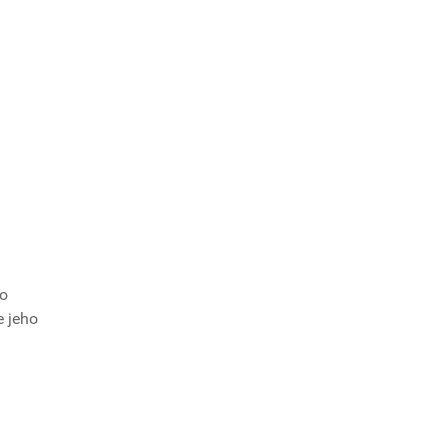
ho
e jeho