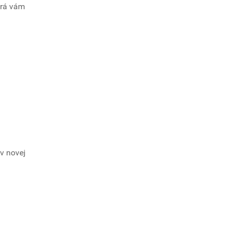
orá vám
v novej