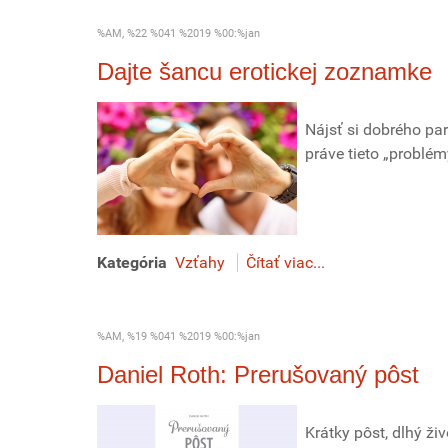
%AM, %22 %041 %2019 %00:%jan
Dajte šancu erotickej zoznamke
Nájsť si dobrého par
práve tieto „problé
Kategória
Vzťahy
Čítať viac...
%AM, %19 %041 %2019 %00:%jan
Daniel Roth: Prerušovaný pôst
Krátky pôst, dlhý ži