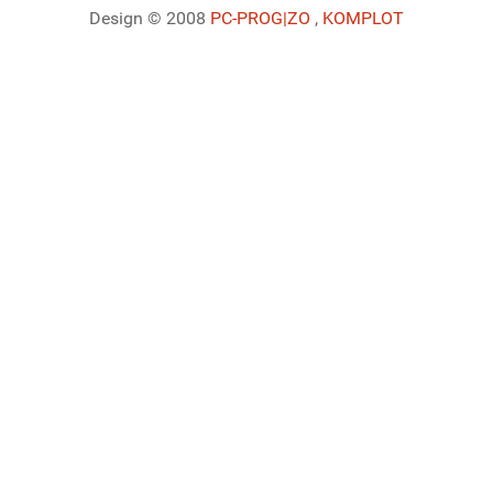
Design © 2008
PC-PROG
|ZO
,
KOMPLOT
Ladiaca konzola systému Joomla!
Sedenie
Informácie o profile
Využitie pamäte