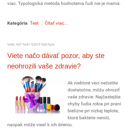
viac. Typologická metóda hodnotenia ľudí nie je marná.
Kategória
Test
Čítať viac...
%AM, %07 %041 %2019 %00:%jún
Viete načo dávať pozor, aby ste
neohrozili vaše zdravie?
Ak niektoré veci nečistíte
dostatočne, môžu ohroziť
vaše zdravie. Najčastejšie
chyby ľudia robia pri praní
bielizne pri nízkej teplote,
ktorá baktérie neničí,
naopak môže viesť k ich šíreniu.