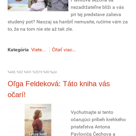
nezadržateľne blíži a vás
pri tej predstave zalieva
studený pot? Naozaj sa hanbiť nemusíte, ručíme vám za
to, že na tom nie ste až tak zle.
Kategória
Viete...
Čítať viac...
%AM, %02 %041 %2019 %00:%jún
Oľga Feldeková: Táto kniha vás
očarí!
Vychutnajte si tento
očarujúci príbeh krehkého
priateľstva Antona
Pavloviča Čechova a