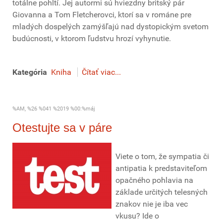
totálne pohltí. Jej autormi sú hviezdny britský pár
Giovanna a Tom Fletcherovci, ktorí sa v románe pre
mladých dospelých zamýšľajú nad dystopickým svetom
budúcnosti, v ktorom ľudstvu hrozí vyhynutie.
Kategória
Kniha
Čítať viac...
%AM, %26 %041 %2019 %00:%máj
Otestujte sa v páre
Viete o tom, že sympatia či
antipatia k predstaviteľom
opačného pohlavia na
základe určitých telesných
znakov nie je iba vec
vkusu? Ide o