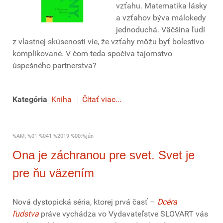
vzťahu. Matematika lásky
a vzťahov býva málokedy
jednoduchá. Väčšina ľudí
z vlastnej skúsenosti vie, že vzťahy môžu byť bolestivo
komplikované. V čom teda spočíva tajomstvo
úspešného partnerstva?
Kategória
Kniha
Čítať viac...
%AM, %01 %041 %2019 %00:%jún
Ona je záchranou pre svet. Svet je
pre ňu väzením
Nová dystopická séria, ktorej prvá časť –
Dcéra
ľudstva
práve vychádza vo Vydavateľstve SLOVART vás