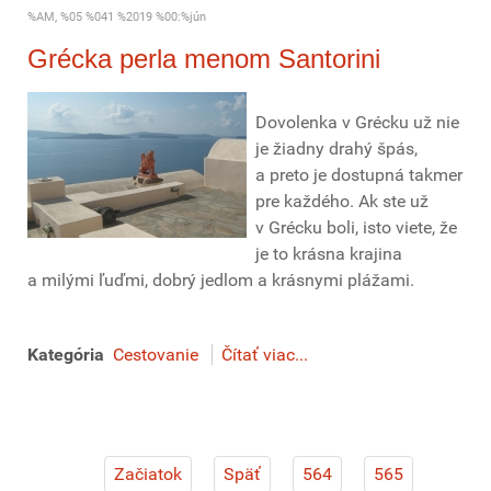
%AM, %05 %041 %2019 %00:%jún
Grécka perla menom Santorini
Dovolenka v Grécku už nie
je žiadny drahý špás,
a preto je dostupná takmer
pre každého. Ak ste už
v Grécku boli, isto viete, že
je to krásna krajina
a milými ľuďmi, dobrý jedlom a krásnymi plážami.
Kategória
Cestovanie
Čítať viac...
Začiatok
Späť
564
565