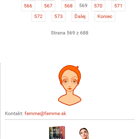
569
566
567
568
570
571
572
573
Ďalej
Koniec
Strana 569 z 688
Kontakt:
femme@femme.sk