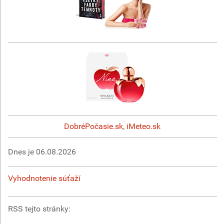
DobréPočasie.sk
,
iMeteo.sk
Dnes je
06.08.2026
Vyhodnotenie súťaží
RSS tejto stránky: