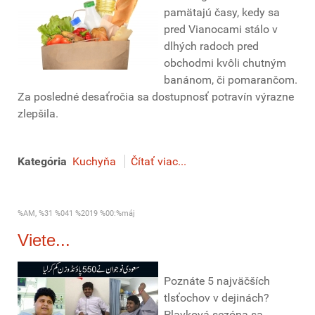
pamätajú časy, kedy sa
pred Vianocami stálo v
dlhých radoch pred
obchodmi kvôli chutným
banánom, či pomarančom.
Za posledné desaťročia sa dostupnosť potravín výrazne
zlepšila.
Kategória
Kuchyňa
Čítať viac...
%AM, %31 %041 %2019 %00:%máj
Viete...
Poznáte 5 najväčších
tlsťochov v dejinách?
Plavková sezóna sa