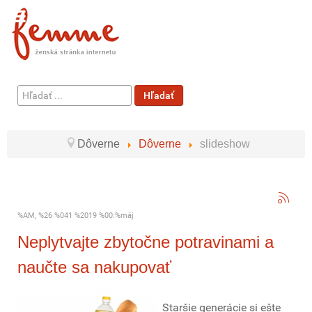
Hľadať
Hľadať
...
Dôverne
Dôverne
slideshow
%AM, %26 %041 %2019 %00:%máj
Neplytvajte zbytočne potravinami a
naučte sa nakupovať
Staršie generácie si ešte