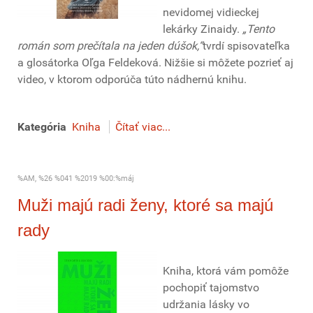
nevidomej vidieckej
lekárky Zinaidy.
„Tento
román som prečítala na jeden dúšok,“
tvrdí spisovateľka
a glosátorka Oľga Feldeková. Nižšie si môžete pozrieť aj
video, v ktorom odporúča túto nádhernú knihu.
Kategória
Kniha
Čítať viac...
%AM, %26 %041 %2019 %00:%máj
Muži majú radi ženy, ktoré sa majú
rady
Kniha, ktorá vám pomôže
pochopiť tajomstvo
udržania lásky vo