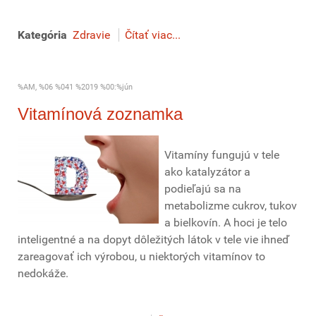
Kategória
Zdravie
Čítať viac...
%AM, %06 %041 %2019 %00:%jún
Vitamínová zoznamka
Vitamíny fungujú v tele
ako katalyzátor a
podieľajú sa na
metabolizme cukrov, tukov
a bielkovín. A hoci je telo
inteligentné a na dopyt dôležitých látok v tele vie ihneď
zareagovať ich výrobou, u niektorých vitamínov to
nedokáže.