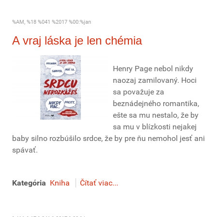
%AM, %18 %041 %2017 %00:%jan
A vraj láska je len chémia
Henry Page nebol nikdy
naozaj zamilovaný. Hoci
sa považuje za
beznádejného romantika,
ešte sa mu nestalo, že by
sa mu v blízkosti nejakej
baby silno rozbúšilo srdce, že by pre ňu nemohol jesť ani
spávať.
Kategória
Kniha
Čítať viac...