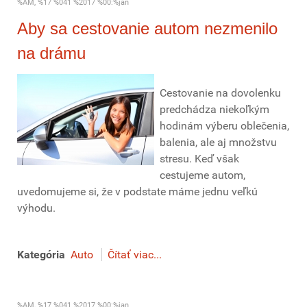
%AM, %17 %041 %2017 %00:%jan
Aby sa cestovanie autom nezmenilo
na drámu
Cestovanie na dovolenku
predchádza niekoľkým
hodinám výberu oblečenia,
balenia, ale aj množstvu
stresu. Keď však
cestujeme autom,
uvedomujeme si, že v podstate máme jednu veľkú
výhodu.
Kategória
Auto
Čítať viac...
%AM, %17 %041 %2017 %00:%jan