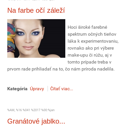
Na farbe očí záleží
Hoci široké farebné
spektrum očných tieňov
láka k experimentovaniu,
rovnako ako pri výbere
make-upu či rúžu, aj v
tomto prípade treba v
prvom rade prihliadať na to, čo nám príroda nadelila.
Kategória
Úpravy
Čítať viac...
%AM, %16 %041 %2017 %00:%jan
Granátové jablko...