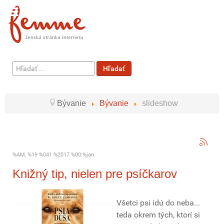
Hľadať
Hľadať
...
Bývanie
Bývanie
slideshow
%AM, %19 %041 %2017 %00:%jan
Knižný tip, nielen pre psíčkarov
Všetci psi idú do neba...
teda okrem tých, ktorí si