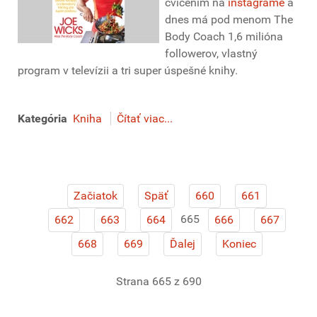
cvičením na
instagrame
a
dnes má pod menom The
Body Coach 1,6 milióna
followerov, vlastný
program v televízii a tri super úspešné knihy.
Kategória
Kniha
Čítať viac...
Začiatok
Späť
660
661
665
662
663
664
666
667
668
669
Ďalej
Koniec
Strana 665 z 690