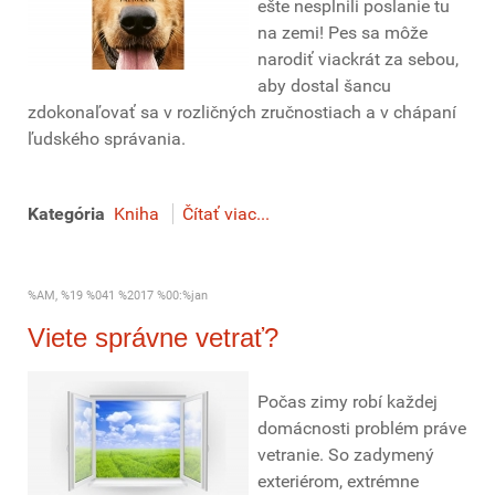
ešte nesplnili poslanie tu
na zemi! Pes sa môže
narodiť viackrát za sebou,
aby dostal šancu
zdokonaľovať sa v rozličných zručnostiach a v chápaní
ľudského správania.
Kategória
Kniha
Čítať viac...
%AM, %19 %041 %2017 %00:%jan
Viete správne vetrať?
Počas zimy robí každej
domácnosti problém práve
vetranie. So zadymený
exteriérom, extrémne