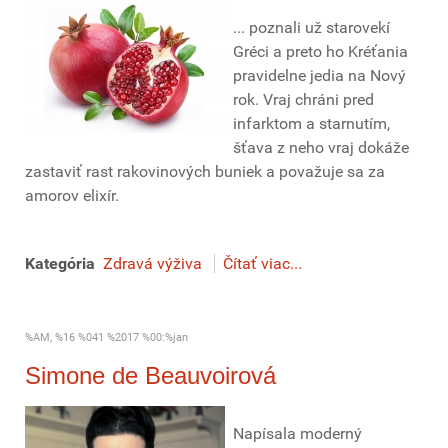
... poznali už starovekí
Gréci a preto ho Kréťania
pravidelne jedia na Nový
rok. Vraj chráni pred
infarktom a starnutím,
šťava z neho vraj dokáže
zastaviť rast rakovinových buniek a považuje sa za
amorov elixír.
Kategória
Zdravá výživa
Čítať viac...
%AM, %16 %041 %2017 %00:%jan
Simone de Beauvoirová
Napísala moderný