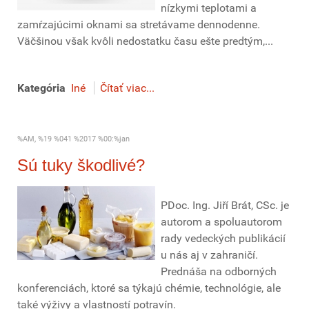
nízkymi teplotami a
zamŕzajúcimi oknami sa stretávame dennodenne.
Väčšinou však kvôli nedostatku času ešte predtým,...
Kategória
Iné
Čítať viac...
%AM, %19 %041 %2017 %00:%jan
Sú tuky škodlivé?
PDoc. Ing. Jiří Brát, CSc. je
autorom a spoluautorom
rady vedeckých publikácií
u nás aj v zahraničí.
Prednáša na odborných
konferenciách, ktoré sa týkajú chémie, technológie, ale
také výživy a vlastností potravín.