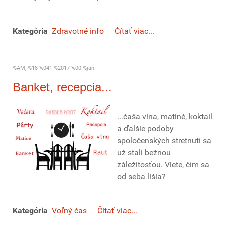
Kategória
Zdravotné info
Čítať viac...
%AM, %18 %041 %2017 %00:%jan
Banket, recepcia...
...čaša vína, matiné, koktail
a ďalšie podoby
spoločenských stretnutí sa
už stali bežnou
záležitosťou. Viete, čím sa
od seba líšia?
Kategória
Voľný čas
Čítať viac...