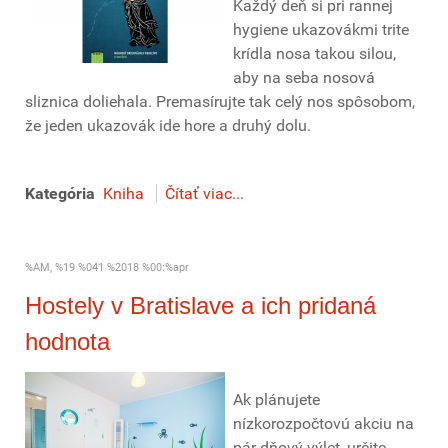
Každý deň si pri rannej
hygiene ukazovákmi trite
krídla nosa takou silou,
aby na seba nosová
sliznica doliehala. Premasírujte tak celý nos spôsobom,
že jeden ukazovák ide hore a druhý dolu.
Kategória
Kniha
Čítať viac...
%AM, %19 %041 %2018 %00:%apr
Hostely v Bratislave a ich pridaná
hodnota
Ak plánujete
nízkorozpočtovú akciu na
pár dňový výlet, určite