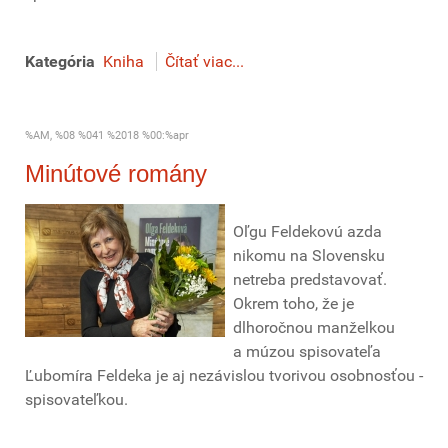
Kategória
Kniha
Čítať viac...
%AM, %08 %041 %2018 %00:%apr
Minútové romány
Oľgu Feldekovú azda
nikomu na Slovensku
netreba predstavovať.
Okrem toho, že je
dlhoročnou manželkou
a múzou spisovateľa
Ľubomíra Feldeka je aj nezávislou tvorivou osobnosťou -
spisovateľkou.