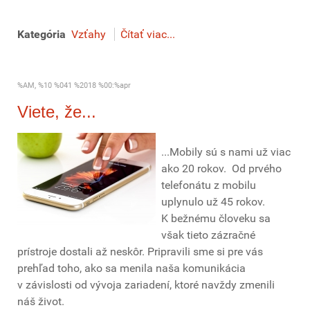
Kategória
Vzťahy
Čítať viac...
%AM, %10 %041 %2018 %00:%apr
Viete, že...
...Mobily sú s nami už viac
ako 20 rokov. Od prvého
telefonátu z mobilu
uplynulo už 45 rokov.
K bežnému človeku sa
však tieto zázračné
prístroje dostali až neskôr. Pripravili sme si pre vás
prehľad toho, ako sa menila naša komunikácia
v závislosti od vývoja zariadení, ktoré navždy zmenili
náš život.