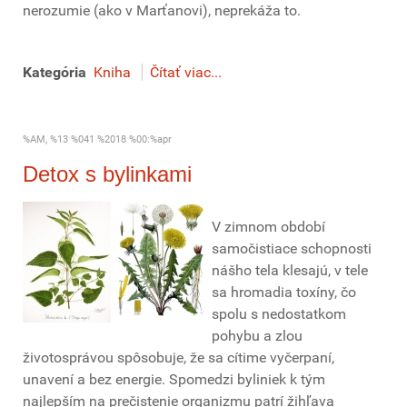
nerozumie (ako v Marťanovi), neprekáža to.
Kategória
Kniha
Čítať viac...
%AM, %13 %041 %2018 %00:%apr
Detox s bylinkami
V zimnom období
samočistiace schopnosti
nášho tela klesajú, v tele
sa hromadia toxíny, čo
spolu s nedostatkom
pohybu a zlou
životosprávou spôsobuje, že sa cítime vyčerpaní,
unavení a bez energie. Spomedzi byliniek k tým
najlepším na prečistenie organizmu patrí žihľava