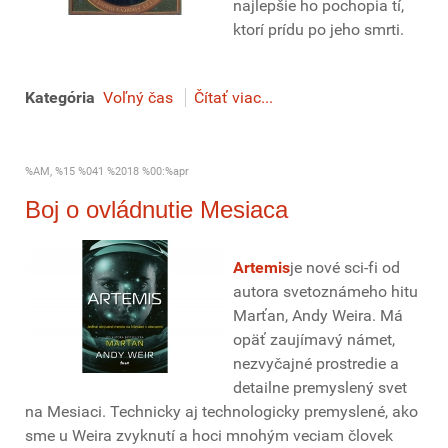
najlepšie ho pochopia tí,
ktorí prídu po jeho smrti.
Kategória
Voľný čas
Čítať viac...
%AM, %15 %041 %2018 %00:%apr
Boj o ovládnutie Mesiaca
Artemis
je nové sci-fi od
autora svetoznámeho hitu
Marťan, Andy Weira. Má
opäť zaujímavý námet,
nezvyčajné prostredie a
detailne premyslený svet
na Mesiaci. Technicky aj technologicky premyslené, ako
sme u Weira zvyknutí a hoci mnohým veciam človek