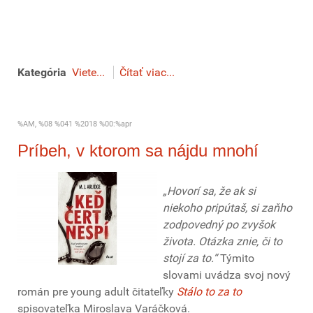
Kategória
Viete...
Čítať viac...
%AM, %08 %041 %2018 %00:%apr
Príbeh, v ktorom sa nájdu mnohí
„Hovorí sa, že ak si
niekoho pripútaš, si zaňho
zodpovedný po zvyšok
života. Otázka znie, či to
stojí za to.“
Týmito
slovami uvádza svoj nový
román pre young adult čitateľky
Stálo to za to
spisovateľka Miroslava Varáčková.