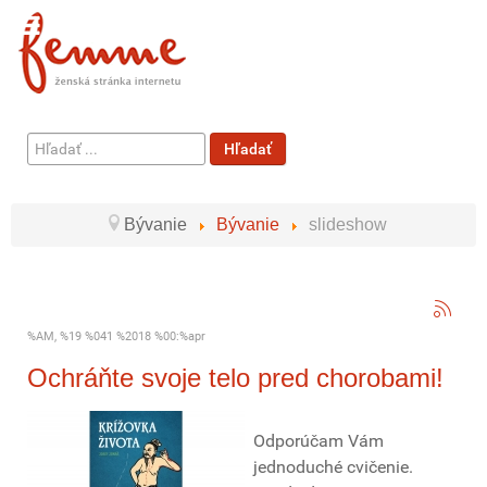
Hľadať
Hľadať
...
Bývanie
Bývanie
slideshow
%AM, %19 %041 %2018 %00:%apr
Ochráňte svoje telo pred chorobami!
Odporúčam Vám
jednoduché cvičenie.