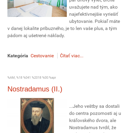
uvažujete nad tým, ako
najefektívnejšie vyriešiť
ubytovanie. Pokiaľ máte
v danej lokalite príbuzného, je to len vaše plus, a tým
pádom aj ušetrené náklady.
Kategória
Cestovanie
Čítať viac...
%AM, %18 %041 %2018 %00:%apr
Nostradamus (II.)
...Jeho veštby sa dostali
do centra pozornosti aj u
kráľovského dvora, ale
Nostradamus tvrdil, že