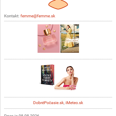
Kontakt:
femme@femme.sk
DobréPočasie.sk
,
iMeteo.sk
Dnes je
08.08.2026