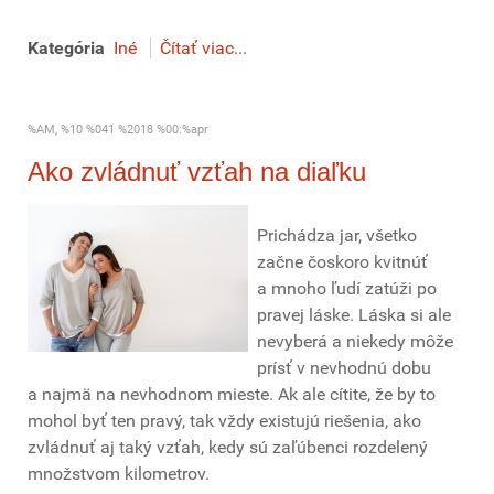
Kategória
Iné
Čítať viac...
%AM, %10 %041 %2018 %00:%apr
Ako zvládnuť vzťah na diaľku
Prichádza jar, všetko
začne čoskoro kvitnúť
a mnoho ľudí zatúži po
pravej láske. Láska si ale
nevyberá a niekedy môže
prísť v nevhodnú dobu
a najmä na nevhodnom mieste. Ak ale cítite, že by to
mohol byť ten pravý, tak vždy existujú riešenia, ako
zvládnuť aj taký vzťah, kedy sú zaľúbenci rozdelený
množstvom kilometrov.