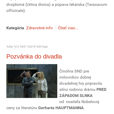
dvojdomá (Urtica dioica) a púpava lekárska (Taraxacum
officinale).
Kategória
Zdravotné info
Čítať viac...
%AM, %12 %041 %2018 %00:%apr
Pozvánka do divadla
Činohra SND pre
milovníkov dobrej
divadelnej hry pripravila
silnú rodinnú drámu
PRED
ZÁPADOM SLNKA
od nositeľa Nobelovej
ceny za literatúru
Gerharta HAUPTMANNA
.