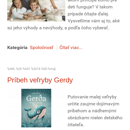
deti funguje? V takom
prípade čítajte ďalej.
Vysvetlíme vám aj to, aké
sú jeho výhody a nevýhody, a podľa čoho vyberať.
Kategória
Spoločnosť
Čítať viac...
%AM, %20 %041 %2018 %00:%máj
Príbeh veľryby Gerdy
Putovanie malej veľryby
určite zaujme dojímavým
príbehom a nádhernými
obrázkami nielen detského
čitateľa.