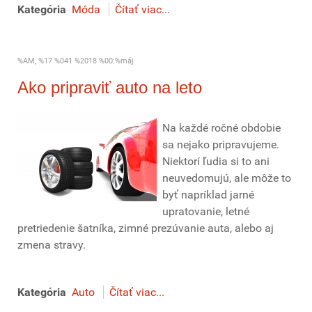
Kategória
Móda
Čítať viac...
%AM, %17 %041 %2018 %00:%máj
Ako pripraviť auto na leto
Na každé ročné obdobie
sa nejako pripravujeme.
Niektorí ľudia si to ani
neuvedomujú, ale môže to
byť napríklad jarné
upratovanie, letné
pretriedenie šatníka, zimné prezúvanie auta, alebo aj
zmena stravy.
Kategória
Auto
Čítať viac...