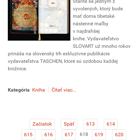
Staňte sa jedným z
vyvolených, ktorý bude
mať doma tibetské
nástenné maľby
v najdrahšej
knihe. Vydavateľstvo
SLOVART už mnoho rokov
prináša na slovenský trh exkluzívne publikácie
vydavateľstva TASCHEN, ktoré sú ozdobou každej
knižnice.
Kategória
Kniha
Čítať viac...
Začiatok
Späť
613
614
618
615
616
617
619
620