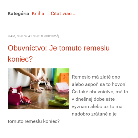
Kategória
Kniha
Čítať viac...
%AM, %20 %041 %2018 %00:%máj
Obuvníctvo: Je tomuto remeslu
koniec?
Remeslo má zlaté dno
alebo aspoň sa to hovorí.
Čo také obuvníctvo, má to
v dnešnej dobe ešte
význam alebo už to má
nadobro zrátané a je
tomuto remeslu koniec?