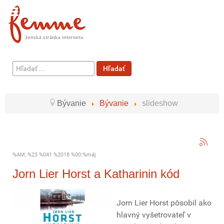
Hľadať
Hľadať
...
Bývanie
Bývanie
slideshow
%AM, %23 %041 %2018 %00:%máj
Jorn Lier Horst a Katharinin kód
Jorn Lier Horst pôsobil ako
hlavný vyšetrovateľ v