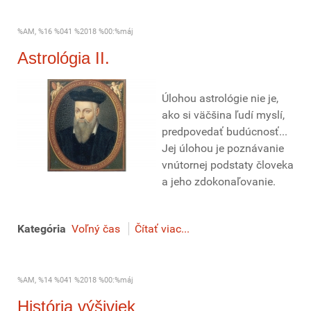
%AM, %16 %041 %2018 %00:%máj
Astrológia II.
Úlohou astrológie nie je,
ako si väčšina ľudí myslí,
predpovedať budúcnosť...
Jej úlohou je poznávanie
vnútornej podstaty človeka
a jeho zdokonaľovanie.
Kategória
Voľný čas
Čítať viac...
%AM, %14 %041 %2018 %00:%máj
História výšiviek