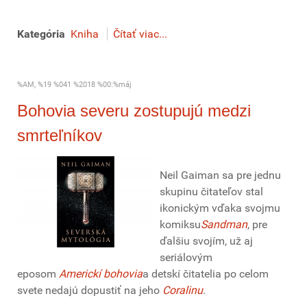
Kategória
Kniha
Čítať viac...
%AM, %19 %041 %2018 %00:%máj
Bohovia severu zostupujú medzi
smrteľníkov
Neil Gaiman sa pre jednu
skupinu čitateľov stal
ikonickým vďaka svojmu
komiksu
Sandman
, pre
ďalšiu svojím, už aj
seriálovým
eposom
Americkí bohovia
a detskí čitatelia po celom
svete nedajú dopustiť na jeho
Coralinu
.