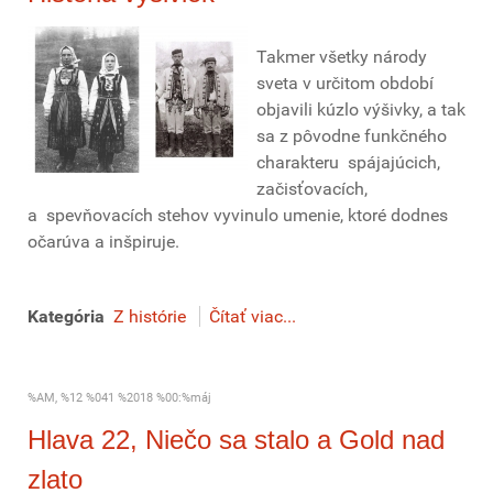
Takmer všetky národy
sveta v určitom období
objavili kúzlo výšivky, a tak
sa z pôvodne funkčného
charakteru spájajúcich,
začisťovacích,
a spevňovacích stehov vyvinulo umenie, ktoré dodnes
očarúva a inšpiruje.
Kategória
Z histórie
Čítať viac...
%AM, %12 %041 %2018 %00:%máj
Hlava 22, Niečo sa stalo a Gold nad
zlato