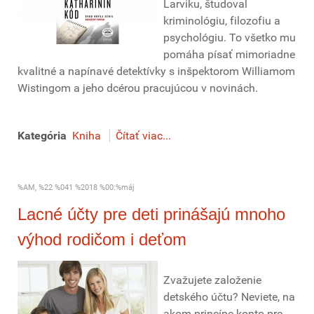
Larviku, študoval
kriminológiu, filozofiu a
psychológiu. To všetko mu
pomáha písať mimoriadne
kvalitné a napínavé detektívky s inšpektorom Williamom
Wistingom a jeho dcérou pracujúcou v novinách.
Kategória
Kniha
Čítať viac...
%AM, %22 %041 %2018 %00:%máj
Lacné účty pre deti prinášajú mnoho
výhod rodičom i deťom
Zvažujete založenie
detského účtu? Neviete, na
akom princípe konto pre