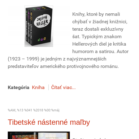
Knihy, ktoré by nemali
chýbať v žiadnej knižnici,
teraz dostali exkluzívny
šat. Typickým znakom
Hellerových diel je kritika
humorom a satirou. Autor
(1923 – 1999) je jedným z najvýznamnejších
predstaviteľov amerického protivojnového románu.
Kategória
Kniha
Čítať viac...
%AM, %13 %041 %2018 %00:%máj
Tibetské nástenné maľby