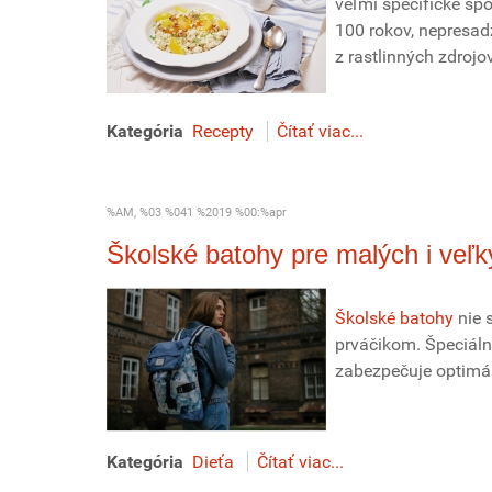
veľmi špecifické sp
100 rokov, nepresad
z rastlinných zdrojo
Kategória
Recepty
Čítať viac...
%AM, %03 %041 %2019 %00:%apr
Školské batohy pre malých i veľ
Školské batohy
nie 
prváčikom. Špeciál
zabezpečuje optimál
Kategória
Dieťa
Čítať viac...