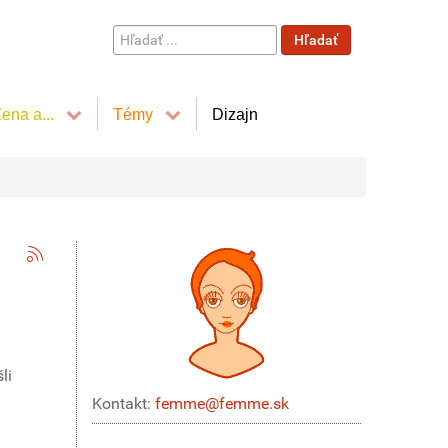
Hľadať
Hľadať
...
ena a...
Témy
Dizajn
li
ú
Kontakt:
femme@femme.sk