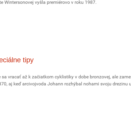
te Wintersonovej vyšla premiérovo v roku 1987.
eciálne tipy
sa vracať až k začiatkom cyklistiky v dobe bronzovej, ale zam
870, aj keď arcivojvoda Johann rozhýbal nohami svoju drezinu 