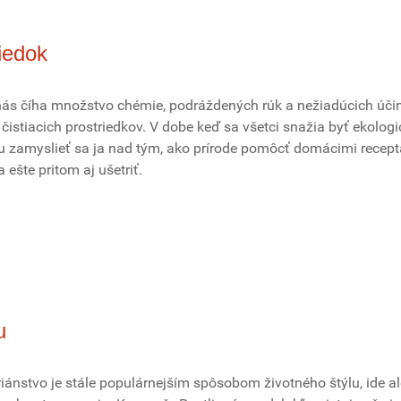
riedok
ás číha množstvo chémie, podráždených rúk a nežiadúcich úči
istiacich prostriedkov. V dobe keď sa všetci snažia byť ekologic
odu zamyslieť sa ja nad tým, ako prírode pomôcť domácimi recep
a ešte pritom aj ušetriť.
u
iánstvo je stále populárnejším spôsobom životného štýlu, ide al