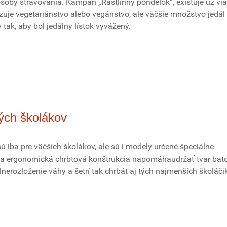
ôsoby stravovania. Kampaň „Rastlinný pondelok“, existuje už vi
zuje vegetariánstvo alebo vegánstvo, ale väčšie množstvo jedál
v tak, aby bol jedálny lístok vyvážený.
kých školákov
sú iba pre väčších školákov, ale sú i modely určené špeciálne
na ergonomická chrbtová konštrukcia napomáhaudržať tvar bat
nerozloženie váhy a šetrí tak chrbát aj tých najmenších školáči