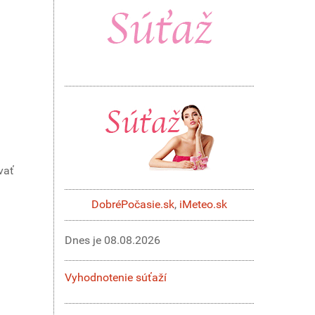
vať
DobréPočasie.sk
,
iMeteo.sk
Dnes je
08.08.2026
Vyhodnotenie súťaží