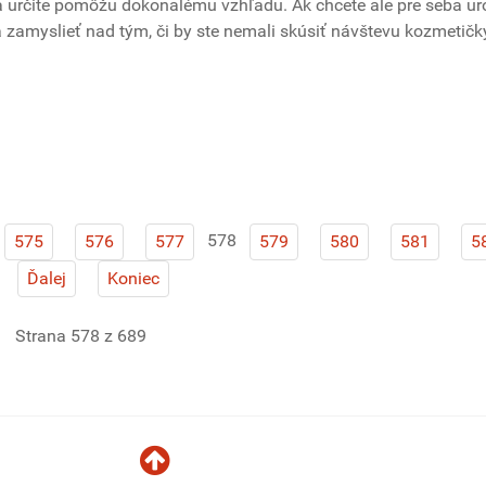
a určite pomôžu dokonalému vzhľadu. Ak chcete ale pre seba ur
a zamyslieť nad tým, či by ste nemali skúsiť návštevu kozmetičk
578
575
576
577
579
580
581
5
Ďalej
Koniec
Strana 578 z 689