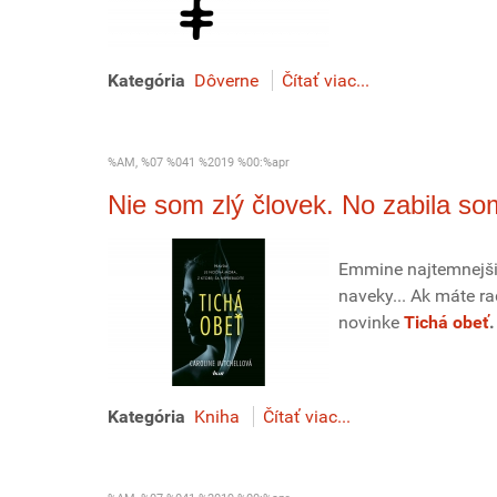
Kategória
Dôverne
Čítať viac...
%AM, %07 %041 %2019 %00:%apr
Nie som zlý človek. No zabila so
Emmine najtemnejšie
naveky... Ak máte ra
novinke
Tichá obeť
.
Kategória
Kniha
Čítať viac...