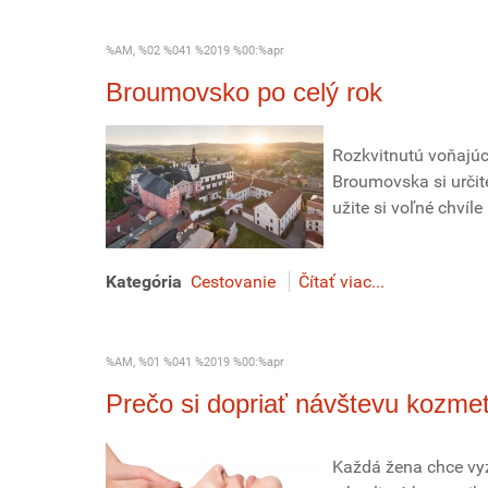
%AM, %02 %041 %2019 %00:%apr
Broumovsko po celý rok
Rozkvitnutú voňajúcu
Broumovska si určite
užite si voľné chvíl
Kategória
Cestovanie
Čítať viac...
%AM, %01 %041 %2019 %00:%apr
Prečo si dopriať návštevu kozmet
Každá žena chce vyz