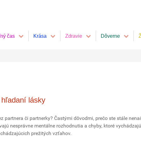
ľný čas
Krása
Zdravie
Dôverne
Ž
 hľadaní lásky
z partnera či partnerky? Častými dôvodmi, prečo ste stále nenaš
vajú nesprávne mentálne rozhodnutia a chyby, ktoré vychádzaj
chádzajúcich prežitých vzťahov.