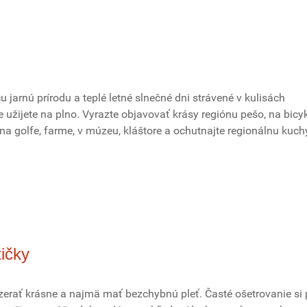
 jarnú prírodu a teplé letné slnečné dni strávené v kulisách
 užijete na plno. Vyrazte objavovať krásy regiónu pešo, na bicyk
e na golfe, farme, v múzeu, kláštore a ochutnajte regionálnu kuch
ičky
erať krásne a najmä mať bezchybnú pleť. Časté ošetrovanie si p