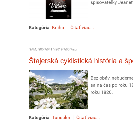
spisovateľky Jeanet
Kategória
Kniha
Čítať viac...
%AM, %05 %041 %2019 %00:%apr
Štajerská cyklistická história a šp
Bez obáv, nebudeme 
sa na čas po roku 1
roku 1820.
Kategória
Turistika
Čítať viac...