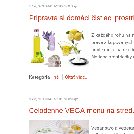
%AM, %03 %041 %2019 %00:%apr
Pripravte si domáci čistiaci prost
Z každého rohu na n
práve z kupovaných č
určite nie je na šk
čistiace prostriedky 
Kategória
Iné
Čítať viac...
%AM, %03 %041 %2019 %00:%apr
Celodenné VEGA menu na stred
Vegánstvo a vegetar