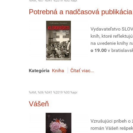
%AM, %07 %041 %2019 %00:%apr
Potrebná a nadčasová publikácia
Vydavateľstvo SLOV
kníh, ktoré reflektu
na uvedenie knihy 
o 19.00
v bratislavs
Kategória
Kniha
Čítať viac...
%AM, %06 %041 %2019 %00:%apr
Vášeň
Vzrušujúci príbeh o 
román Vášeň rešpekt