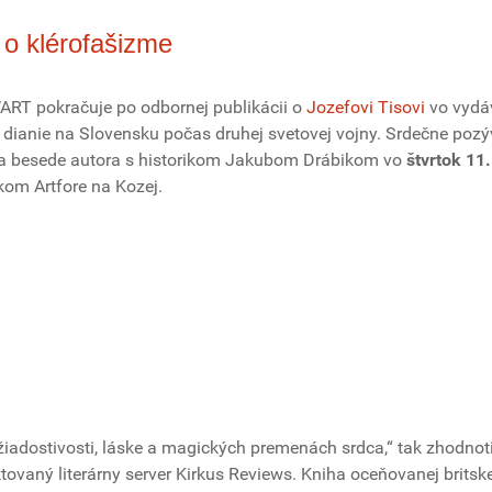
 o klérofašizme
ART pokračuje po odbornej publikácii o
Jozefovi Tisovi
vo vydá
jú dianie na Slovensku počas druhej svetovej vojny. Srdečne po
na besede autora s historikom Jakubom Drábikom vo
štvrtok 11.
kom Artfore na Kozej.
žiadostivosti, láske a magických premenách srdca,“ tak zhodnoti
ovaný literárny server Kirkus Reviews. Kniha oceňovanej britske