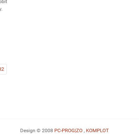
obiť
y.
82
Design © 2008
PC-PROG
|ZO
,
KOMPLOT