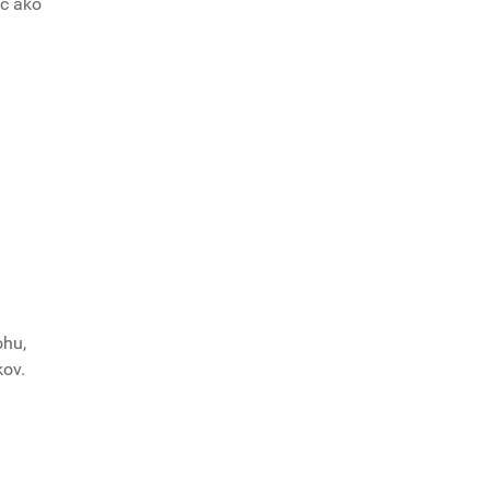
ac ako
ohu,
kov.