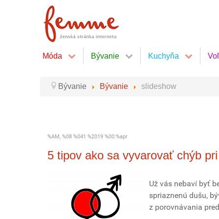
Móda
Bývanie
Kuchyňa
Vo
Bývanie
Bývanie
slideshow
%AM, %08 %041 %2019 %00:%apr
5 tipov ako sa vyvarovať chýb pri
Už vás nebaví byť be
spriaznenú dušu, bý
z porovnávania pred