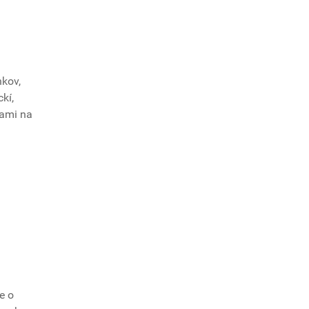
nkov,
kí,
tami na
e o