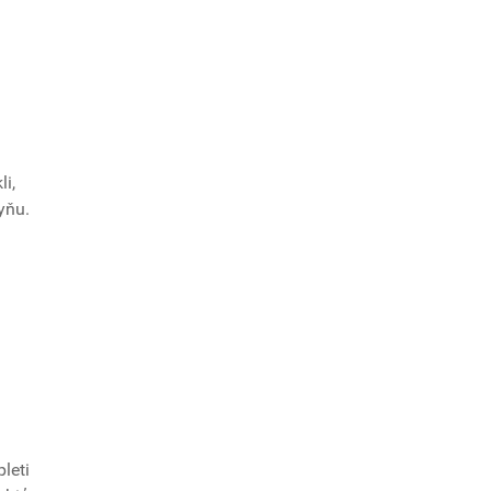
li,
yňu.
leti