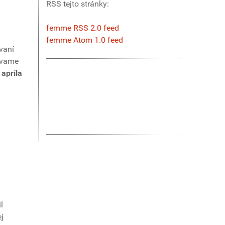
RSS tejto stránky:
femme RSS 2.0 feed
femme Atom 1.0 feed
vaní
zývame
 apríla
l
j