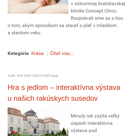
v súkromnej bratislavskej
klinike Concept Clinic.
Rozprávali sme sa s ňou
o tom, akým spôsobom sa starať o pleť v mladšom
a staršom veku.
Kategória
Krása
Čítať viac...
%AM, %06 %041 %2019 %00:%aug
Hra s jedlom – interaktívna výstava
u našich rakúskych susedov
Minulý rok zažila veľký
úspech interaktívna
výstava pod