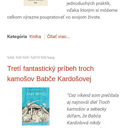
jednoduchých praktík,
vďaka ktorým si môžeme
celkom výrazne poupratovať vo svojom živote.
Kategória
Kniha
Čítať viac...
%AM, %03 %041 %2019 %00:%aug
Tretí fantastický príbeh troch
kamošov Babče Kardošovej
“Cez víkend som prečítala
aj najnovší diel Troch
kamošov a sebecky
dúfam, že Babča
Kardošová nikdy