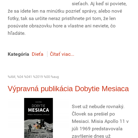
sieťach. Aj keď si poviete,
že sa idete len na minútku pozrieť správy, alebo nové
fotky, tak sa určite neraz pristihnete pri tom, že len
posúvate obrazovku hore a vlastne ani neviete, čo
hľadáte.
Kategória
Dieťa
Čítať viac...
%AM, %04 %041 %2019 %00:%aug
Výpravná publikácia Dobytie Mesiaca
Svet už nebude rovnaký.
Človek sa prešiel po
Mesiaci. Misia Apollo 11 v
júli 1969 predstavovala
zavŕšenie dnes už