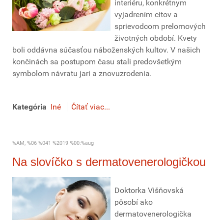
interiéru, konkrétnym
vyjadrením citov a
sprievodcom prelomových
životných období. Kvety
boli oddávna súčasťou náboženských kultov. V našich
končinách sa postupom času stali predovšetkým
symbolom návratu jari a znovuzrodenia.
Kategória
Iné
Čítať viac...
%AM, %06 %041 %2019 %00:%aug
Na slovíčko s dermatovenerologičkou
Doktorka Višňovská
pôsobí ako
dermatovenerologička