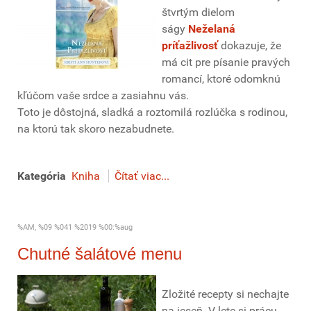
štvrtým dielom
ságy
Neželaná
príťažlivosť
dokazuje, že
má cit pre písanie pravých
romancí, ktoré odomknú
kľúčom vaše srdce a zasiahnu vás.
Toto je dôstojná, sladká a roztomilá rozlúčka s rodinou,
na ktorú tak skoro nezabudnete.
Kategória
Kniha
Čítať viac...
%AM, %09 %041 %2019 %00:%aug
Chutné šalátové menu
Zložité recepty si nechajte
na jeseň. V lete si prácu