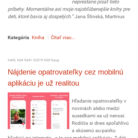
neprestane písať tieto
príbehy. Momentálne asi moje najobľúbenejšie knihy pre
deti, ktoré bavia aj dospelých.”
Jana Šlinská, Martinus
Kategória
Kniha
Čítať viac...
%AM, %04 %041 %2019 %00:%aug
Nájdenie opatrovateľky cez mobilnú
aplikáciu je už realitou
Hľadanie opatrovateľky v
novinách alebo medzi
susedkami sa už nenosí.
Rodičia si dnes spoľahlivú
a skúsenú au-pairku
hľadajú na internete - a to cez mobilnú aplikáciu. Z dát