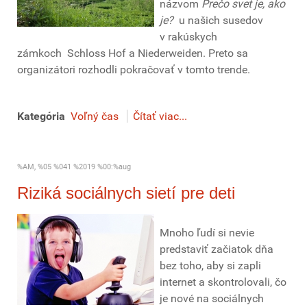
názvom
Prečo svet je, ako
je?
u našich susedov
v rakúskych
zámkoch Schloss Hof a Niederweiden. Preto sa
organizátori rozhodli pokračovať v tomto trende.
Kategória
Voľný čas
Čítať viac...
%AM, %05 %041 %2019 %00:%aug
Riziká sociálnych sietí pre deti
Mnoho ľudí si nevie
predstaviť začiatok dňa
bez toho, aby si zapli
internet a skontrolovali, čo
je nové na sociálnych