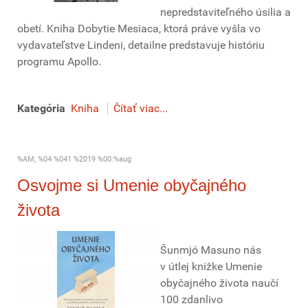
nepredstaviteľného úsilia a
obetí. Kniha Dobytie Mesiaca, ktorá práve vyšla vo
vydavateľstve Lindeni, detailne predstavuje históriu
programu Apollo.
Kategória
Kniha
Čítať viac...
%AM, %04 %041 %2019 %00:%aug
Osvojme si Umenie obyčajného
života
Šunmjó Masuno nás
v útlej knižke Umenie
obyčajného života naučí
100 zdanlivo