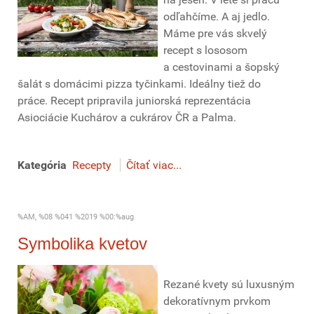
odľahčíme. A aj jedlo.
Máme pre vás skvelý
recept s lososom
a cestovinami a šopský
šalát s domácimi pizza tyčinkami. Ideálny tiež do
práce. Recept pripravila juniorská reprezentácia
Asiociácie Kuchárov a cukrárov ČR a Palma.
Kategória
Recepty
Čítať viac...
%AM, %08 %041 %2019 %00:%aug
Symbolika kvetov
Rezané kvety sú luxusným
dekoratívnym prvkom