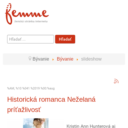
Hľadať
Hľadať
...
Bývanie
Bývanie
slideshow
%AM, %10 %041 %2019 %00:%aug
Historická romanca Neželaná
príťažlivosť
Kristin Ann Hunterová aj