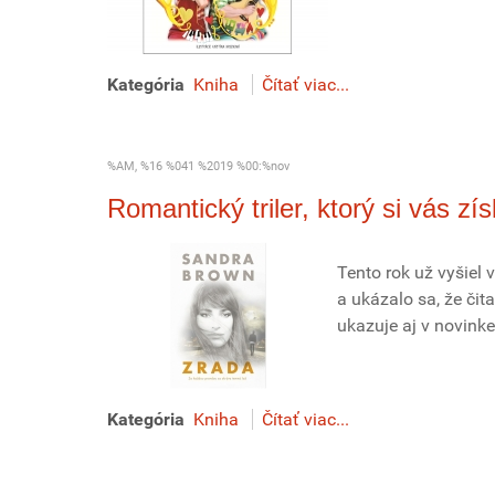
Kategória
Kniha
Čítať viac...
%AM, %16 %041 %2019 %00:%nov
Romantický triler, ktorý si vás zí
Tento rok už vyšiel 
a ukázalo sa, že čit
ukazuje aj v novink
Kategória
Kniha
Čítať viac...