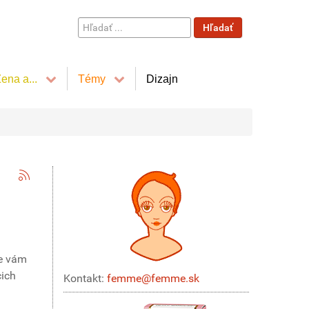
Hľadať
Hľadať
...
ena a...
Témy
Dizajn
me vám
cich
Kontakt:
femme@femme.sk