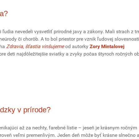
ia?
i ľudia nevedeli vysvetliť prírodné javy a zákony. Mali strach z t
neúrody či chorôb. A to bol priestor pre vznik ľudovej slovesnosti
niha
Zdravia, šťastia vinšujeme
od autorky
Zory Mintalovej
pre deti najdôležitejšie sviatky a zvyky počas štyroch ročných o
dzky v prírode?
renikajúci až za nechty, farebné lístie – jeseň je krásnym ročným
ároveň veľmi premenlivým. Jeden deň môže byť krásne slnečno 