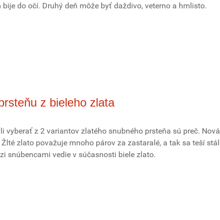
bije do očí. Druhý deň môže byť daždivo, veterno a hmlisto.
rsteňu z bieleho zlata
hli vyberať z 2 variantov zlatého snubného prsteňa sú preč. Nov
 Žlté zlato považuje mnoho párov za zastaralé, a tak sa teší stá
i snúbencami vedie v súčasnosti biele zlato.