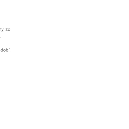
my, zo
,
bdobí.
a