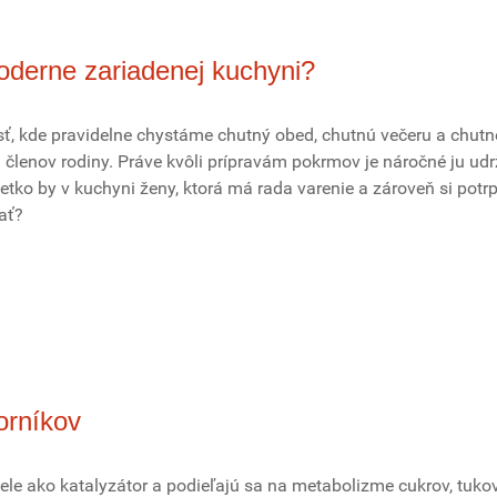
oderne zariadenej kuchyni?
ť, kde pravidelne chystáme chutný obed, chutnú večeru a chutn
 členov rodiny. Práve kvôli prípravám pokrmov je náročné ju udr
všetko by v kuchyni ženy, ktorá má rada varenie a zároveň si potrp
ať?
orníkov
ele ako katalyzátor a podieľajú sa na metabolizme cukrov, tuko