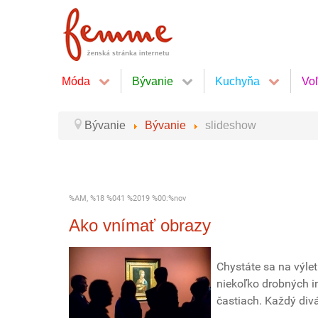
Móda
Bývanie
Kuchyňa
Vo
Bývanie
Bývanie
slideshow
%AM, %18 %041 %2019 %00:%nov
Ako vnímať obrazy
Chystáte sa na výle
niekoľko drobných i
častiach. Každý divá