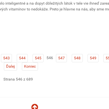
telo inteligentné a na dopyt dôležitých látok v tele vie ihneď zar
orých vitamínov to nedokáže. Preto je hlavne na nás, aby sme m
546
543
544
545
547
548
549
5
Ďalej
Koniec
Strana 546 z 689