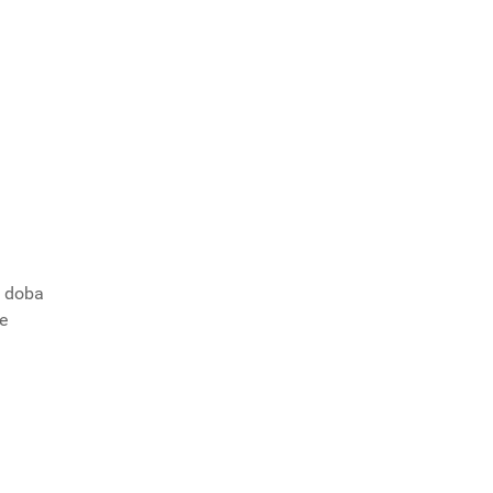
á doba
le