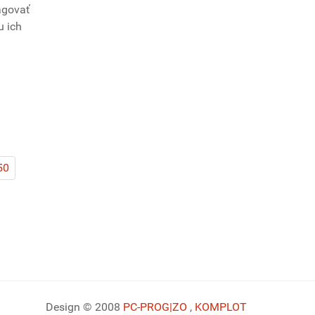
eagovať
u ich
50
Design © 2008
PC-PROG
|ZO
,
KOMPLOT