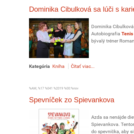
Dominika Cibulková sa lúči s kar
Dominika Cibulková 
Autobiografia
Tenis 
bývalý tréner Roman 
Kategória
Kniha
Čítať viac...
%AM, %17 %041 %2019 %00:%nov
Spevníček zo Spievankova
Azda sa nenájde die
Spievankova. Tentor
do spevníčka, aby si