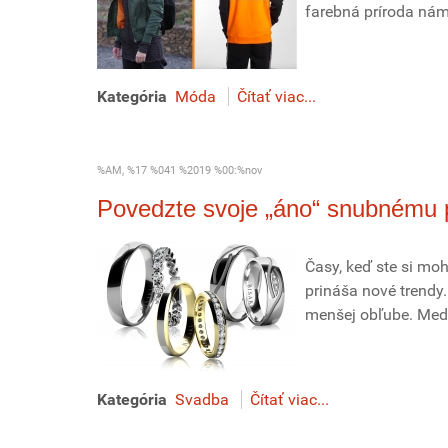
farebná príroda nám 
Kategória
Móda
Čítať viac...
%AM, %17 %041 %2019 %00:%nov
Povedzte svoje „áno“ snubnému p
Časy, keď ste si mo
prináša nové trendy.
menšej obľube. Medz
Kategória
Svadba
Čítať viac...