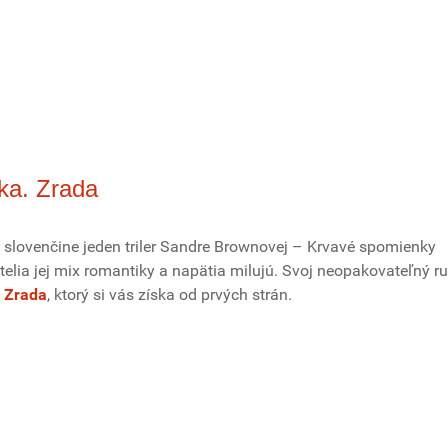
ska. Zrada
v slovenčine jeden triler Sandre Brownovej – Krvavé spomienky
atelia jej mix romantiky a napätia milujú. Svoj neopakovateľný r
e
Zrada
, ktorý si vás získa od prvých strán.