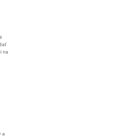
é
žať
í na
v a