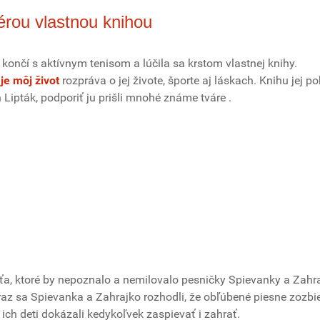
iérou vlastnou knihou
končí s aktívnym tenisom a lúčila sa krstom vlastnej knihy.
je môj život
rozpráva o jej živote, športe aj láskach. Knihu jej pok
Lipták, podporiť ju prišli mnohé známe tváre .
ťa, ktoré by nepoznalo a nemilovalo pesničky Spievanky a Zahr
az sa Spievanka a Zahrajko rozhodli, že obľúbené piesne zozbi
 ich deti dokázali kedykoľvek zaspievať i zahrať.