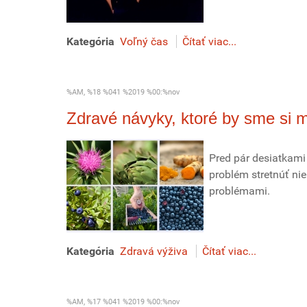
Kategória
Voľný čas
Čítať viac...
%AM, %18 %041 %2019 %00:%nov
Zdravé návyky, ktoré by sme si ma
Pred pár desiatkami
problém stretnúť ni
problémami.
Kategória
Zdravá výživa
Čítať viac...
%AM, %17 %041 %2019 %00:%nov