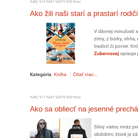
%AM, %16 %041 %2019 %00:%nov
Ako žili naši starí a prastarí rodič
V dávnej minulosti s
zimy, z búrky, ohňa, 
tradícií či povier. K
Zubercovej
opisuje 
Kategória
Kniha
Čítať viac...
%AM, %17 %041 %2019 %00:%nov
Ako sa obliecť na jesenné prechá
Silný vietor, mráz p
obdobím, ktoré je z