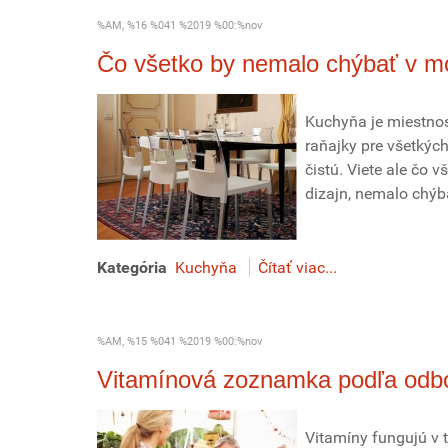
%AM, %16 %041 %2019 %00:%nov
Čo všetko by nemalo chýbať v m
Kuchyňa je miestnos
raňajky pre všetkých
čistú. Viete ale čo 
dizajn, nemalo chýb
Kategória
Kuchyňa
Čítať viac...
%AM, %15 %041 %2019 %00:%nov
Vitamínová zoznamka podľa odb
Vitamíny fungujú v t