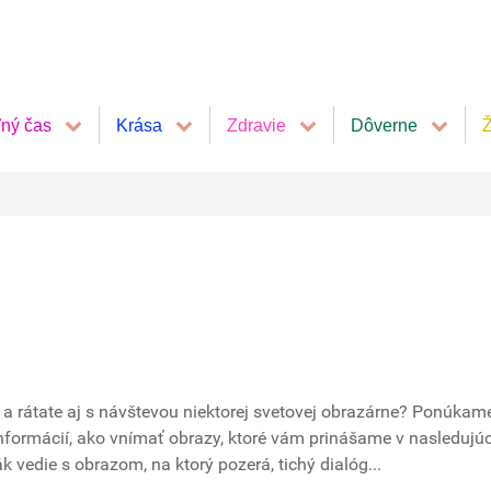
ľný čas
Krása
Zdravie
Dôverne
Ž
t a rátate aj s návštevou niektorej svetovej obrazárne? Ponúka
nformácií, ako vnímať obrazy, ktoré vám prinášame v nasledujú
k vedie s obrazom, na ktorý pozerá, tichý dialóg...