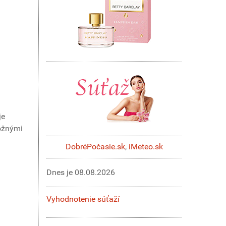
je
kožnými
DobréPočasie.sk
,
iMeteo.sk
Dnes je
08.08.2026
Vyhodnotenie súťaží