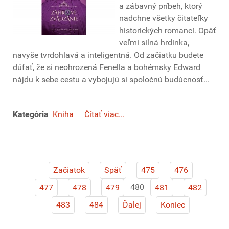
a zábavný príbeh, ktorý
nadchne všetky čitateľky
historických romancí. Opäť
veľmi silná hrdinka,
navyše tvrdohlavá a inteligentná. Od začiatku budete
dúfať, že si neohrozená Fenella a bohémsky Edward
nájdu k sebe cestu a vybojujú si spoločnú budúcnosť...
Kategória
Kniha
Čítať viac...
Začiatok
Späť
475
476
480
477
478
479
481
482
483
484
Ďalej
Koniec