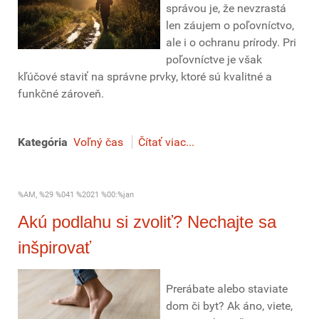
správou je, že nevzrastá
len záujem o poľovníctvo,
ale i o ochranu prírody. Pri
poľovníctve je však
kľúčové staviť na správne prvky, ktoré sú kvalitné a
funkčné zároveň.
Kategória
Voľný čas
Čítať viac...
%AM, %29 %041 %2021 %00:%jan
Akú podlahu si zvoliť? Nechajte sa
inšpirovať
Prerábate alebo staviate
dom či byt? Ak áno, viete,