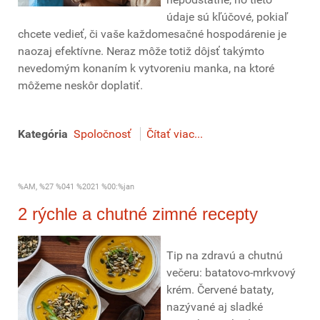
údaje sú kľúčové, pokiaľ
chcete vedieť, či vaše každomesačné hospodárenie je
naozaj efektívne. Neraz môže totiž dôjsť takýmto
nevedomým konaním k vytvoreniu manka, na ktoré
môžeme neskôr doplatiť.
Kategória
Spoločnosť
Čítať viac...
%AM, %27 %041 %2021 %00:%jan
2 rýchle a chutné zimné recepty
Tip na zdravú a chutnú
večeru: batatovo-mrkvový
krém. Červené bataty,
nazývané aj sladké