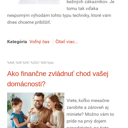
bežných zákazníkov. Je
tomu tak vďaka
nesporným výhodám tohto typu techniky, ktoré vám
dnes chceme priblížiť.
Kategória
Voľný čas
Čítať viac...
%AM, %28 %041 %2021 %00:%jan
Ako finančne zvládnuť chod vašej
domácnosti?
Viete, koľko mesačne
zarobíte a zároveň aj
miniete? Možno vám to
príde na prvý dojem
nepodstatné, no tieto