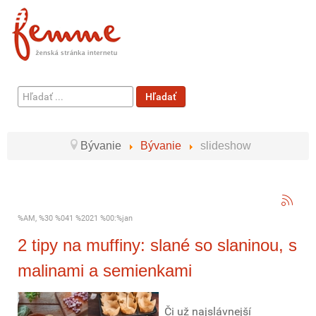
Hľadať
Hľadať
...
Bývanie
Bývanie
slideshow
%AM, %30 %041 %2021 %00:%jan
2 tipy na muffiny: slané so slaninou, s
malinami a semienkami
Či už najslávnejší