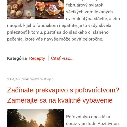
februárový sviatok
všetkých zamilovaných -
sv. Valentýna slávite, alebo
naopak k jeho fanúšikom nepatríte, je to vždy skvelá
príležitosť k tomu, pustiť sa do sladkého či slaného
pečenia, ktoré vás navyše môže baviť celoročne.
Kategória
Recepty
Čítať viac...
%AM, %30 %041 %2021 %00:%jan
Začínate prekvapivo s poľovníctvom?
Zamerajte sa na kvalitné vybavenie
Poľovníctvo dnes láka
čoraz viac ľudí. Pozitívnou