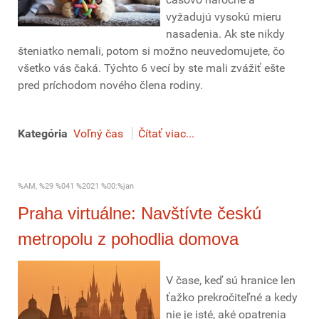
vyžadujú vysokú mieru
nasadenia. Ak ste nikdy
šteniatko nemali, potom si možno neuvedomujete, čo
všetko vás čaká. Týchto 6 vecí by ste mali zvážiť ešte
pred príchodom nového člena rodiny.
Kategória
Voľný čas
Čítať viac...
%AM, %29 %041 %2021 %00:%jan
Praha virtuálne: Navštívte českú
metropolu z pohodlia domova
V čase, keď sú hranice len
ťažko prekročiteľné a kedy
nie je isté, aké opatrenia