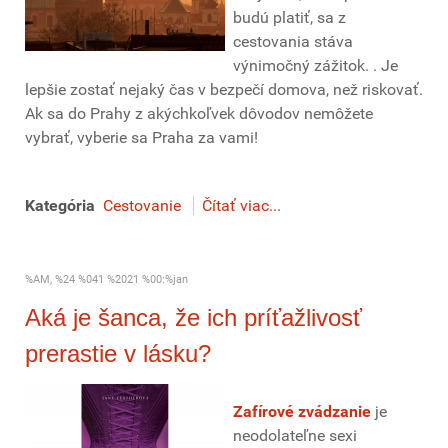
budú platiť, sa z
cestovania stáva
výnimočný zážitok. . Je
lepšie zostať nejaký čas v bezpečí domova, než riskovať.
Ak sa do Prahy z akýchkoľvek dôvodov nemôžete
vybrať, vyberie sa Praha za vami!
Kategória
Cestovanie
Čítať viac...
%AM, %24 %041 %2021 %00:%jan
Aká je šanca, že ich príťažlivosť
prerastie v lásku?
Zafírové zvádzanie
je
neodolateľne sexi