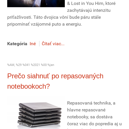
& Lost in You Him, ktoré
zachytávajú intenzitu
príťažlivosti. Táto dvojica vôní bude páru stále
pripomínať vzájomné puto a energiu.
Kategória
Iné
Čítať viac...
%AM, %29 %041 %2021 %00:%jan
Prečo siahnuť po repasovaných
notebookoch?
Repasovaná technika, a
hlavne repasované
notebooky, sa dostáva
čoraz viac do popredia aj u