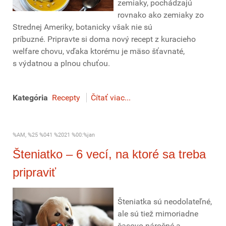
zemiaky, pochádzajú
rovnako ako zemiaky zo
Strednej Ameriky, botanicky však nie sú
príbuzné. Pripravte si doma nový recept z kuracieho
welfare chovu, vďaka ktorému je mäso šťavnaté,
s výdatnou a plnou chuťou.
Kategória
Recepty
Čítať viac...
%AM, %25 %041 %2021 %00:%jan
Šteniatko – 6 vecí, na ktoré sa treba
pripraviť
Šteniatka sú neodolateľné,
ale sú tiež mimoriadne
časovo náročné a