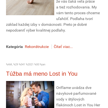
že vás čaká veľa práce
a tiež rozhodovania. My
vám tento proces chceme
uľahčiť. Podlaha tvorí
základ každej izby v domácnosti. Preto je dobré
nepodceniť výber kvalitnej podlahy.
Kategória
Rekonštrukcie
Čítať viac...
%AM, %29 %041 %2021 %00:%jan
Túžba má meno Lost in You
Oriflame uvádza dve
návykové parfumované
vody v štýlových
flakónoch Lost in You Her